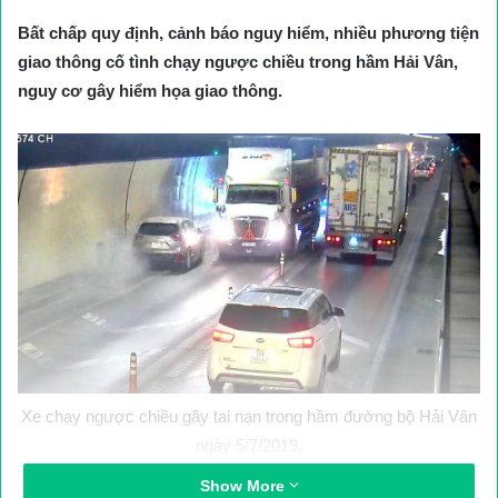
Bất chấp quy định, cảnh báo nguy hiểm, nhiều phương tiện
giao thông cố tình chạy ngược chiều trong hầm Hải Vân,
nguy cơ gây hiểm họa giao thông.
Xe chạy ngược chiều gây tai nạn trong hầm đường bộ Hải Vân
ngày 5/7/2019.
Show More
Sáng 30/8, Công ty CP Đầu tư hạ tầng giao thông Đèo Cả cho