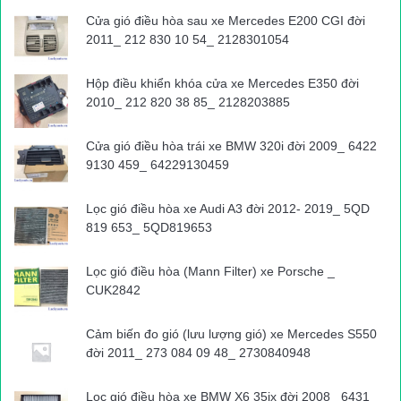
Cửa gió điều hòa sau xe Mercedes E200 CGI đời
2011_ 212 830 10 54_ 2128301054
Hộp điều khiển khóa cửa xe Mercedes E350 đời
2010_ 212 820 38 85_ 2128203885
Cửa gió điều hòa trái xe BMW 320i đời 2009_ 6422
9130 459_ 64229130459
Lọc gió điều hòa xe Audi A3 đời 2012- 2019_ 5QD
Đại Thắng
819 653_ 5QD819653
Nguồn bài viết:
ATGT.VN
Lọc gió điều hòa (Mann Filter) xe Porsche _
CUK2842
tai nạn giao thông
Tin tuc trong ngay
Cảm biến đo gió (lưu lượng gió) xe Mercedes S550
đời 2011_ 273 084 09 48_ 2730840948
Lọc gió điều hòa xe BMW X6 35ix đời 2008_ 6431