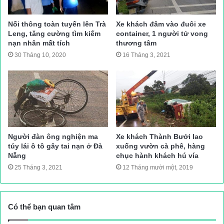
nạn giao thông trong hầm Hải Vân chắc chắn sẽ gây ra thảm
họa, nhất là đối với xe chở khách. Vì thế, trong thời gian đến,
Nối thông toàn tuyến lên Trà
Xe khách đâm vào đuôi xe
các lực lượng chuyên trách cần phải xử lý nghiêm và cương
Leng, tăng cường tìm kiếm
container, 1 người tử vong
nạn nhân mất tích
thương tâm
quyết với các trường hợp xe, phương tiện giao thông chạy
30 Tháng 10, 2020
16 Tháng 3, 2021
ngược chiều, vượt trong hầm đường bộ Hải Vân.
>>> Video các vụ tai nạn, chạy ngược chiều, cháy xe trong
hầm đường bộ Hải Vân xảy ra trong tháng 7-8/2019.
Người đàn ông nghiện ma
Xe khách Thành Bưởi lao
túy lái ô tô gây tai nạn ở Đà
xuống vườn cà phê, hàng
Nẵng
chục hành khách hú vía
25 Tháng 3, 2021
12 Tháng mười một, 2019
Có thể bạn quan tâm