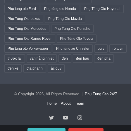
Phụ tùng oto Ford
Phụ tùng oto Honda
Phụ Tùng Oto Huyndai
Phụ Tùng Oto Lexus
Phụ Tùng Oto Mazda
Phụ Tùng Oto Mercedes
Phụ Tùng Oto Porsche
Phụ Tùng Oto Range Rover
Phụ Tùng Oto Toyota
Phụ tùng oto Volkswagen
Phụ tùng xe Chrysler
puly
rô tuyn
thước lái
van hằng nhiệt
đèn
đèn hậu
đèn pha
đèn xe
đĩa phanh
ắc quy
© Copyright 2026, All Rights Reserved |
Phụ Tùng Oto 24/7
Home
About
Team
Twitter
YouTube
Instagram