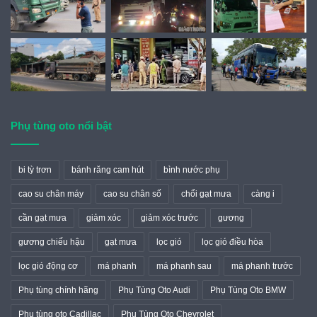
Phụ tùng oto nổi bật
bi tỳ trơn
bánh răng cam hút
bình nước phụ
cao su chân máy
cao su chân số
chổi gạt mưa
càng i
cần gạt mưa
giảm xóc
giảm xóc trước
gương
gương chiếu hậu
gạt mưa
lọc gió
lọc gió điều hòa
lọc gió động cơ
má phanh
má phanh sau
má phanh trước
Phụ tùng chính hãng
Phụ Tùng Oto Audi
Phụ Tùng Oto BMW
Phụ tùng oto Cadillac
Phụ Tùng Oto Chevrolet