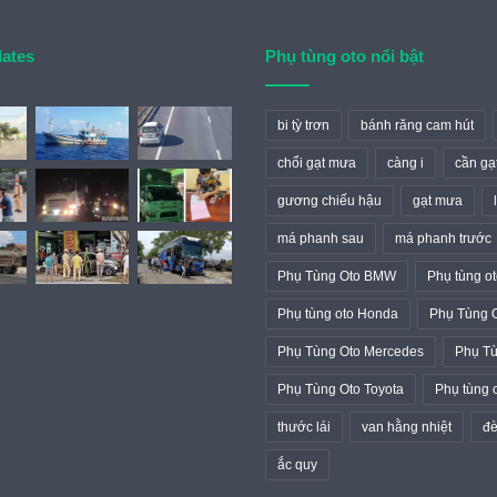
dates
Phụ tùng oto nổi bật
bi tỳ trơn
bánh răng cam hút
chổi gạt mưa
càng i
cần gạ
gương chiếu hậu
gạt mưa
má phanh sau
má phanh trước
Phụ Tùng Oto BMW
Phụ tùng ot
Phụ tùng oto Honda
Phụ Tùng 
Phụ Tùng Oto Mercedes
Phụ Tù
Phụ Tùng Oto Toyota
Phụ tùng 
thước lái
van hằng nhiệt
đ
ắc quy