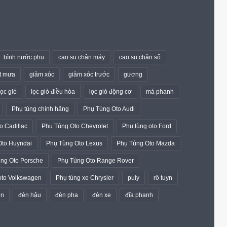
bình nước phụ
cao su chân máy
cao su chân số
t mưa
giảm xóc
giảm xóc trước
gương
lọc gió
lọc gió điều hòa
lọc gió động cơ
má phanh
Phụ tùng chính hãng
Phụ Tùng Oto Audi
o Cadillac
Phụ Tùng Oto Chevrolet
Phụ tùng oto Ford
Oto Huyndai
Phụ Tùng Oto Lexus
Phụ Tùng Oto Mazda
ng Oto Porsche
Phụ Tùng Oto Range Rover
oto Volkswagen
Phụ tùng xe Chrysler
puly
rô tuyn
èn
đèn hậu
đèn pha
đèn xe
đĩa phanh