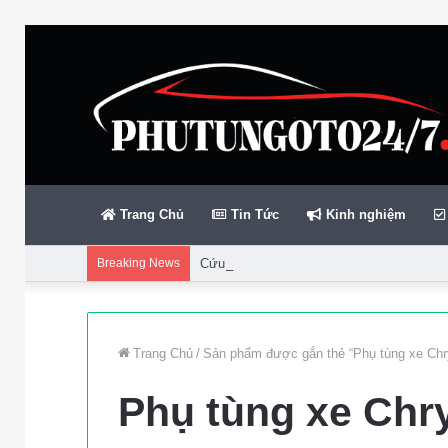
Trang Chủ
Tin Tức
Kinh nghiệm
Breaking News
Cứu gần 200 thuyền viên gặp sự cố trên bi
Trang Chủ
/
Sản phẩm được gắn thẻ “Phụ tùng xe Chry
Phụ tùng xe Chry