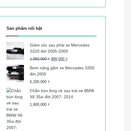
Sản phẩm nổi bật
Giảm xóc sau phải xe Mercedes
S320 đời 2005-2009
Giá
Giá
1,050,000
₫
999,000
₫
gốc
hiện
Bơm nâng gầm xe Mercedes S350
là:
tại
đời 2005
1,050,000 ₫.
là:
6,200,000
₫
999,000 ₫.
Chắn bùn lòng vè sau trái xe BMW
X6 35ix đời 2007- 2014
1,800,000
₫