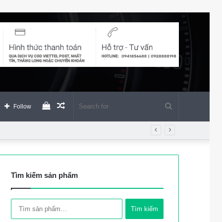
View
Random
Search
Follow
your
Article
for
shopping
Tìm kiếm sản phẩm
cart
Tìm
Tìm kiếm
kiếm: