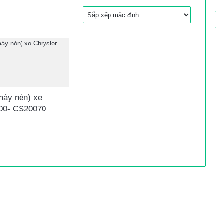
máy nén) xe
300- CS20070