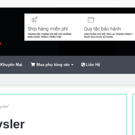
Khuyến Mại
Mua phụ tùng oto
Liên Hệ
ển
sler”
sler