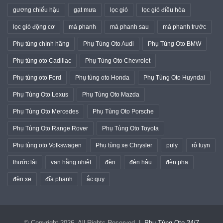
gương chiếu hậu
gạt mưa
lọc gió
lọc gió điều hòa
lọc gió động cơ
má phanh
má phanh sau
má phanh trước
Phụ tùng chính hãng
Phụ Tùng Oto Audi
Phụ Tùng Oto BMW
Phụ tùng oto Cadillac
Phụ Tùng Oto Chevrolet
Phụ tùng oto Ford
Phụ tùng oto Honda
Phụ Tùng Oto Huyndai
Phụ Tùng Oto Lexus
Phụ Tùng Oto Mazda
Phụ Tùng Oto Mercedes
Phụ Tùng Oto Porsche
Phụ Tùng Oto Range Rover
Phụ Tùng Oto Toyota
Phụ tùng oto Volkswagen
Phụ tùng xe Chrysler
puly
rô tuyn
thước lái
van hằng nhiệt
đèn
đèn hậu
đèn pha
đèn xe
đĩa phanh
ắc quy
© Copyright 2026, All Rights Reserved |
Phụ Tùng Oto 24/7