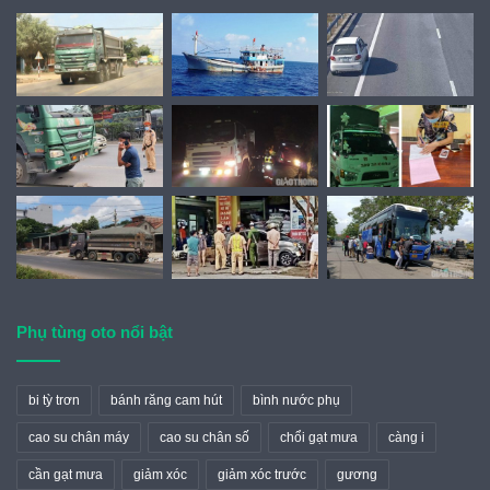
Phụ tùng oto nổi bật
bi tỳ trơn
bánh răng cam hút
bình nước phụ
cao su chân máy
cao su chân số
chổi gạt mưa
càng i
cần gạt mưa
giảm xóc
giảm xóc trước
gương