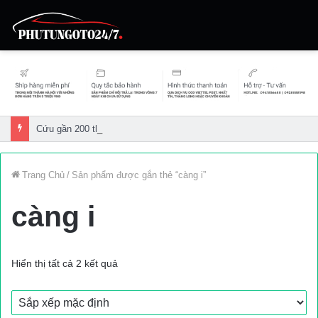
Cứu gần 200 thuyền viên gặp sự cố trên biển
Trang Chủ
/
Sản phẩm được gắn thẻ “càng i”
càng i
Hiển thị tất cả 2 kết quả