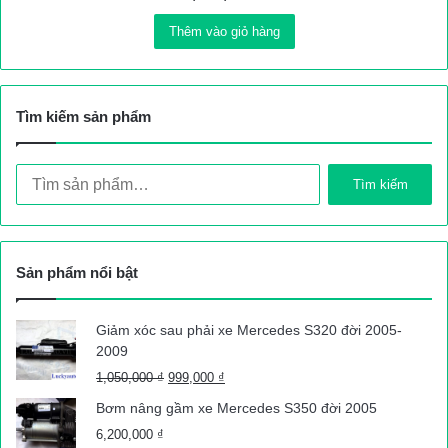
Thêm vào giỏ hàng
Tìm kiếm sản phẩm
Tìm
Tìm kiếm
kiếm:
Sản phẩm nổi bật
Giảm xóc sau phải xe Mercedes S320 đời 2005-
2009
Giá
Giá
1,050,000
₫
999,000
₫
gốc
hiện
Bơm nâng gầm xe Mercedes S350 đời 2005
là:
tại
6,200,000
₫
1,050,000 ₫.
là: