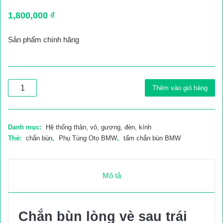
1,800,000
₫
Sản phẩm chính hãng
Chắn
Thêm vào giỏ hàng
bùn
lòng
vè
sau
Danh mục:
Hệ thống thân, vỏ, gương, đèn, kính
trái
Thẻ:
chắn bùn
,
Phụ Tùng Oto BMW
,
tấm chắn bùn BMW
xe
BMW
X6
Mô tả
35ix
đời
2007-
2014
Chắn bùn lòng vè sau trái
số