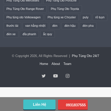
Phụ Tùng Oto Mercedes
Phụ Tùng Oto Porsche
Phụ Tùng Oto Range Rover
Phụ Tùng Oto Toyota
Phụ tùng oto Volkswagen
Phụ tùng xe Chrysler
puly
rô tuyn
thước lái
van hằng nhiệt
đèn
đèn hậu
đèn pha
đèn xe
đĩa phanh
ắc quy
© Copyright 2026, All Rights Reserved |
Phụ Tùng Oto 24/7
Home
About
Team
Twitter
YouTube
Instagram
Liên Hệ
0931837555