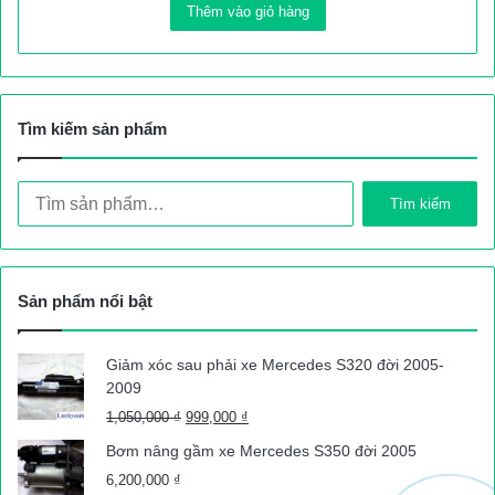
Thêm vào giỏ hàng
Tìm kiếm sản phẩm
Tìm
Tìm kiếm
kiếm:
Sản phẩm nổi bật
Giảm xóc sau phải xe Mercedes S320 đời 2005-
2009
Giá
Giá
1,050,000
₫
999,000
₫
gốc
hiện
Bơm nâng gầm xe Mercedes S350 đời 2005
là:
tại
6,200,000
₫
1,050,000 ₫.
là: