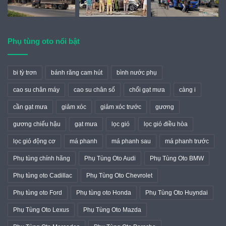
Phụ tùng oto nổi bật
bi tỳ trơn
bánh răng cam hút
bình nước phụ
cao su chân máy
cao su chân số
chổi gạt mưa
càng i
cần gạt mưa
giảm xóc
giảm xóc trước
gương
gương chiếu hậu
gạt mưa
lọc gió
lọc gió điều hòa
lọc gió động cơ
má phanh
má phanh sau
má phanh trước
Phụ tùng chính hãng
Phụ Tùng Oto Audi
Phụ Tùng Oto BMW
Phụ tùng oto Cadillac
Phụ Tùng Oto Chevrolet
Phụ tùng oto Ford
Phụ tùng oto Honda
Phụ Tùng Oto Huyndai
Phụ Tùng Oto Lexus
Phụ Tùng Oto Mazda