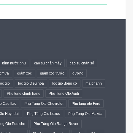
bình nước phụ
cao su chân máy
cao su chân số
t mưa
giảm xóc
giảm xóc trước
gương
lọc gió
lọc gió điều hòa
lọc gió động cơ
má phanh
Phụ tùng chính hãng
Phụ Tùng Oto Audi
o Cadillac
Phụ Tùng Oto Chevrolet
Phụ tùng oto Ford
Oto Huyndai
Phụ Tùng Oto Lexus
Phụ Tùng Oto Mazda
ng Oto Porsche
Phụ Tùng Oto Range Rover