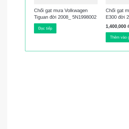
Chổi gạt mưa Volkwagen
Chổi gạt 
Tiguan đời 2008_ 5N1998002
E300 đời 
1,400,000
Đọc tiếp
Thêm vào g