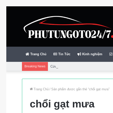
Trang Chủ
Tin Tức
Kinh nghiệm
Breaking News
Cứu gần 200 thuyền viên gặp sự cố trên bi
Trang Chủ
/
Sản phẩm được gắn thẻ “chổi gạt mưa”
chổi gạt mưa