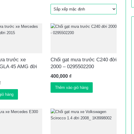
ưa trước xe
Chổi gạt mưa trước C240 đời
GLA 45 AMG đời
2000 – 0295502200
400,000
₫
₫
Thêm vào giỏ hàng
iỏ hàng