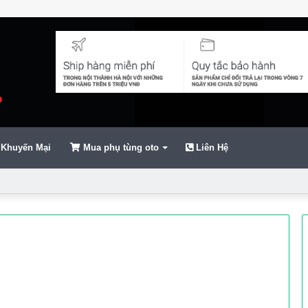
Khuyến Mại
Mua phụ tùng oto
Liên Hệ
ển