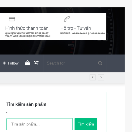
View
Random
Search
Follow
your
Article
for
shopping
Tìm kiếm sản phẩm
cart
Tìm
Tìm kiếm
kiếm: