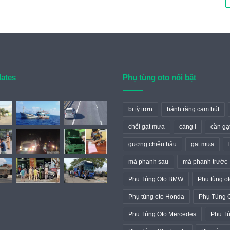
dates
Phụ tùng oto nổi bật
bi tỳ trơn
bánh răng cam hút
chổi gạt mưa
càng i
cần gạ
gương chiếu hậu
gạt mưa
má phanh sau
má phanh trước
Phụ Tùng Oto BMW
Phụ tùng ot
Phụ tùng oto Honda
Phụ Tùng 
Phụ Tùng Oto Mercedes
Phụ Tù