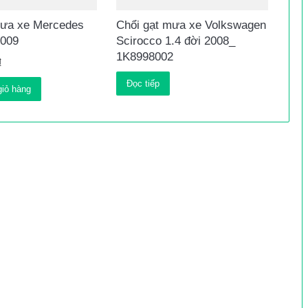
mưa xe Mercedes
Chổi gạt mưa xe Volkswagen
2009
Scirocco 1.4 đời 2008_
1K8998002
₫
Đọc tiếp
iỏ hàng