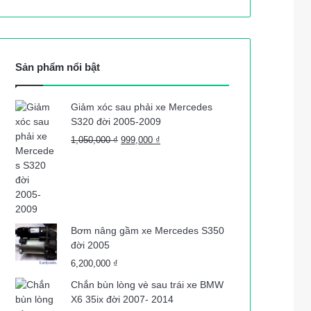
Sản phẩm nổi bật
Giảm xóc sau phải xe Mercedes
S320 đời 2005-2009
Giá
Giá
1,050,000
₫
999,000
₫
gốc
hiện
là:
tại
1,050,000 ₫.
là:
999,000 ₫.
Bơm nâng gầm xe Mercedes S350
đời 2005
6,200,000
₫
Chắn bùn lòng vè sau trái xe BMW
X6 35ix đời 2007- 2014