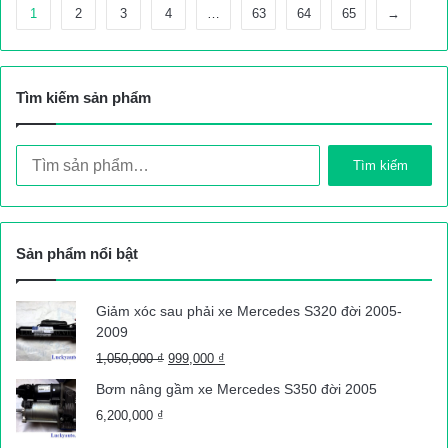
1
2
3
4
…
63
64
65
→
Tìm kiếm sản phẩm
Tìm
Tìm kiếm
kiếm:
Sản phẩm nổi bật
Giảm xóc sau phải xe Mercedes S320 đời 2005-
2009
Giá
Giá
1,050,000
₫
999,000
₫
gốc
hiện
Bơm nâng gầm xe Mercedes S350 đời 2005
là:
tại
6,200,000
₫
1,050,000 ₫.
là:
999,000 ₫.