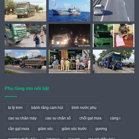
Phụ tùng oto nổi bật
bi tỳ trơn
bánh răng cam hút
bình nước phụ
cao su chân máy
cao su chân số
chổi gạt mưa
càng i
cần gạt mưa
giảm xóc
giảm xóc trước
gương