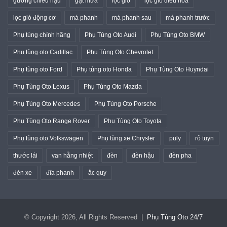
gương chiếu hậu
gạt mưa
lọc gió
lọc gió điều hòa
lọc gió động cơ
má phanh
má phanh sau
má phanh trước
Phụ tùng chính hãng
Phụ Tùng Oto Audi
Phụ Tùng Oto BMW
Phụ tùng oto Cadillac
Phụ Tùng Oto Chevrolet
Phụ tùng oto Ford
Phụ tùng oto Honda
Phụ Tùng Oto Huyndai
Phụ Tùng Oto Lexus
Phụ Tùng Oto Mazda
Phụ Tùng Oto Mercedes
Phụ Tùng Oto Porsche
Phụ Tùng Oto Range Rover
Phụ Tùng Oto Toyota
Phụ tùng oto Volkswagen
Phụ tùng xe Chrysler
puly
rô tuyn
thước lái
van hằng nhiệt
đèn
đèn hậu
đèn pha
đèn xe
đĩa phanh
ắc quy
© Copyright 2026, All Rights Reserved |
Phụ Tùng Oto 24/7