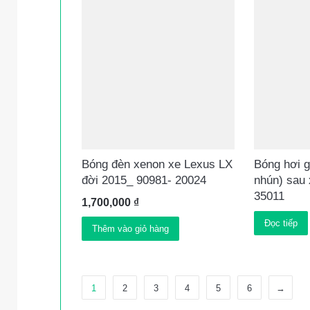
Bóng đèn xenon xe Lexus LX
Bóng hơi 
đời 2015_ 90981- 20024
nhún) sau
35011
1,700,000
₫
Đọc tiếp
Thêm vào giỏ hàng
1
2
3
4
5
6
→