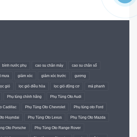
bình nước phụ
cao su chân máy
cao su chân số
t mưa
giảm xóc
giảm xóc trước
gương
lọc gió
lọc gió điều hòa
lọc gió động cơ
má phanh
Phụ tùng chính hãng
Phụ Tùng Oto Audi
o Cadillac
Phụ Tùng Oto Chevrolet
Phụ tùng oto Ford
Oto Huyndai
Phụ Tùng Oto Lexus
Phụ Tùng Oto Mazda
ng Oto Porsche
Phụ Tùng Oto Range Rover