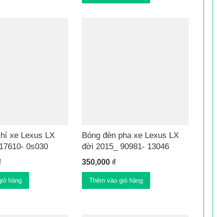
hí xe Lexus LX
Bóng đèn pha xe Lexus LX
 17610- 0s030
đời 2015_ 90981- 13046
₫
350,000
₫
iỏ hàng
Thêm vào giỏ hàng