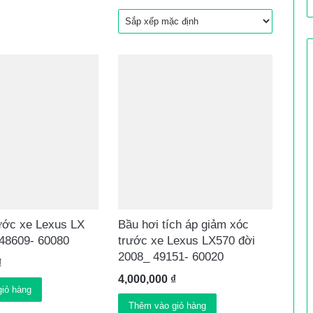
rước xe Lexus LX
Bầu hơi tích áp giảm xóc
 48609- 60080
trước xe Lexus LX570 đời
2008_ 49151- 60020
₫
4,000,000
₫
iỏ hàng
Thêm vào giỏ hàng