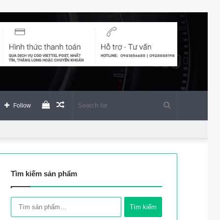
View
Random
Search
Follow
your
Article
for
shopping
Tìm kiếm sản phẩm
cart
Tìm
Tìm kiếm
kiếm: