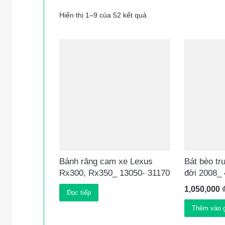
Hiển thị 1–9 của 52 kết quả
Bánh răng cam xe Lexus
Bát bèo t
Rx300, Rx350_ 13050- 31170
đời 2008_
1,050,000
Đọc tiếp
Thêm vào g