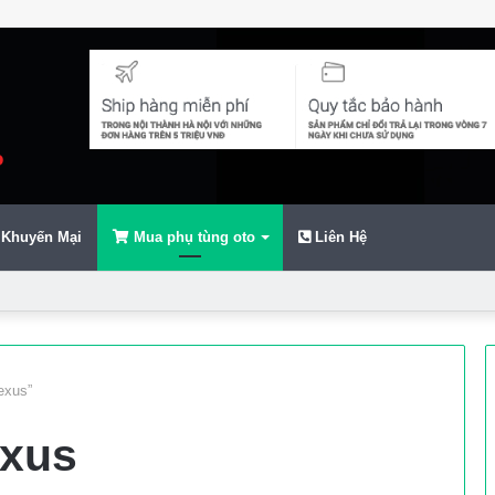
Khuyến Mại
Mua phụ tùng oto
Liên Hệ
exus”
exus