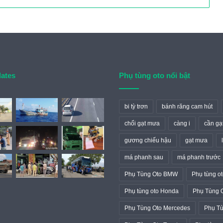
dates
Phụ tùng oto nổi bật
bi tỳ trơn
bánh răng cam hút
chổi gạt mưa
càng i
cần gạ
gương chiếu hậu
gạt mưa
má phanh sau
má phanh trước
Phụ Tùng Oto BMW
Phụ tùng ot
Phụ tùng oto Honda
Phụ Tùng 
Phụ Tùng Oto Mercedes
Phụ Tù