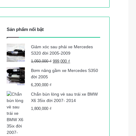
Sản phẩm nổi bật
Giảm xóc sau phải xe Mercedes
S320 đời 2005-2009
Giá
Giá
1,050,000
₫
999,000
₫
gốc
hiện
Bơm nâng gầm xe Mercedes S350
là:
tại
đời 2005
1,050,000 ₫.
là:
6,200,000
₫
999,000 ₫.
Chắn bùn lòng vè sau trái xe BMW
X6 35ix đời 2007- 2014
1,800,000
₫