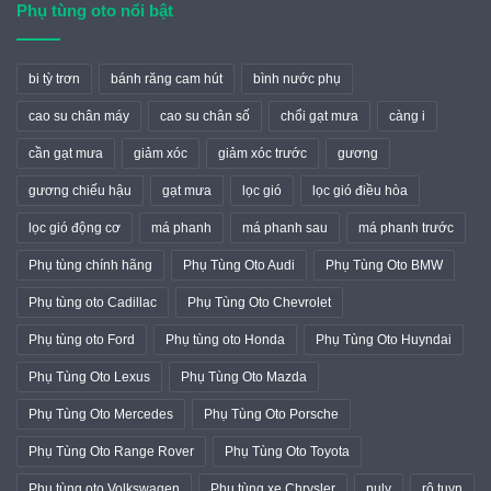
Phụ tùng oto nổi bật
bi tỳ trơn
bánh răng cam hút
bình nước phụ
cao su chân máy
cao su chân số
chổi gạt mưa
càng i
cần gạt mưa
giảm xóc
giảm xóc trước
gương
gương chiếu hậu
gạt mưa
lọc gió
lọc gió điều hòa
lọc gió động cơ
má phanh
má phanh sau
má phanh trước
Phụ tùng chính hãng
Phụ Tùng Oto Audi
Phụ Tùng Oto BMW
Phụ tùng oto Cadillac
Phụ Tùng Oto Chevrolet
Phụ tùng oto Ford
Phụ tùng oto Honda
Phụ Tùng Oto Huyndai
Phụ Tùng Oto Lexus
Phụ Tùng Oto Mazda
Phụ Tùng Oto Mercedes
Phụ Tùng Oto Porsche
Phụ Tùng Oto Range Rover
Phụ Tùng Oto Toyota
Phụ tùng oto Volkswagen
Phụ tùng xe Chrysler
puly
rô tuyn