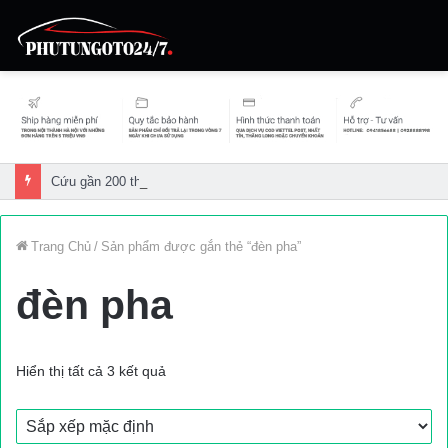
Cứu gần 200 thuyền viên gặp sự cố trên biển
Trang Chủ
/
Sản phẩm được gắn thẻ “đèn pha”
đèn pha
Hiển thị tất cả 3 kết quả