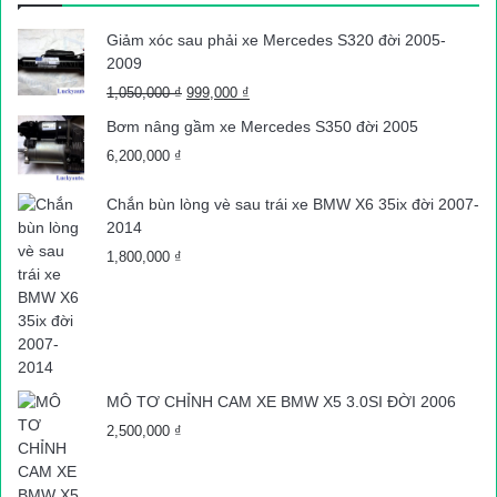
Giảm xóc sau phải xe Mercedes S320 đời 2005-
2009
Giá
Giá
1,050,000
₫
999,000
₫
gốc
hiện
Bơm nâng gầm xe Mercedes S350 đời 2005
là:
tại
6,200,000
₫
1,050,000 ₫.
là:
999,000 ₫.
Chắn bùn lòng vè sau trái xe BMW X6 35ix đời 2007-
2014
1,800,000
₫
MÔ TƠ CHỈNH CAM XE BMW X5 3.0SI ĐỜI 2006
2,500,000
₫