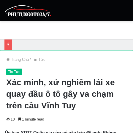
Trang Chủ
/
Tin Tức
Tin Tức
Xác minh, xử nghiêm lái xe
quay đầu ô tô gây va chạm
trên cầu Vĩnh Tuy
10
1 minute read
Ủy ban ATGT Quốc gia vừa có văn bản đề nghị Phòng