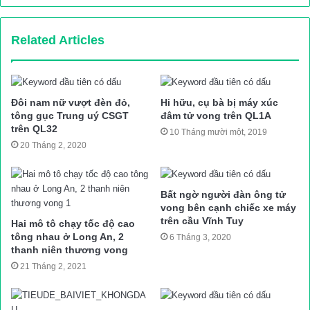
“Văn phòng Ủy ban ATGT Quốc gia đánh giá hành động của lái
xe đã vi phạm nghiêm trọng quy định của pháp luật về trật tự
Related Articles
ATGT, gây hậu quả nghiêm trọng, cần phải xử lý nghiêm theo
quy định của pháp luật. Vì vậy, văn phòng Ủy ban ATGT Quốc
gia đề nghị Phòng CSGT, Công an TP. Hà Nội chỉ đạo các lực
Đôi nam nữ vượt đèn đỏ,
Hi hữu, cụ bà bị máy xúc
lượng chức năng kiểm tra, xác minh nội dung phản ánh và xử
tông gục Trung uý CSGT
đâm tử vong trên QL1A
lý nghiêm theo quy định của pháp luật vi phạm lái xe BKS: 30E
trên QL32
10 Tháng mười một, 2019
20 Tháng 2, 2020
– 210.94”, văn bản nêu rõ.
N.Khánh
Nguồn bài viết:
ATGT.VN
Bất ngờ người đàn ông tử
vong bên cạnh chiếc xe máy
trên cầu Vĩnh Tuy
Hai mô tô chạy tốc độ cao
tai nạn giao thông
Tin tuc trong ngay
tông nhau ở Long An, 2
6 Tháng 3, 2020
thanh niên thương vong
21 Tháng 2, 2021