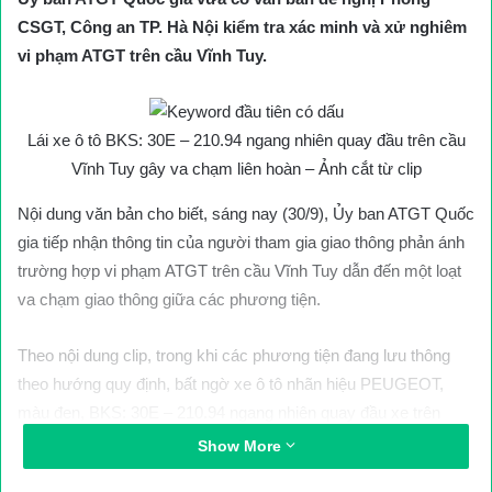
CSGT, Công an TP. Hà Nội kiểm tra xác minh và xử nghiêm
vi phạm ATGT trên cầu Vĩnh Tuy.
Lái xe ô tô BKS: 30E – 210.94 ngang nhiên quay đầu trên cầu
Vĩnh Tuy gây va chạm liên hoàn – Ảnh cắt từ clip
Nội dung văn bản cho biết, sáng nay (30/9), Ủy ban ATGT Quốc
gia tiếp nhận thông tin của người tham gia giao thông phản ánh
trường hợp vi phạm ATGT trên cầu Vĩnh Tuy dẫn đến một loạt
va chạm giao thông giữa các phương tiện.
Theo nội dung clip, trong khi các phương tiện đang lưu thông
theo hướng quy định, bất ngờ xe ô tô nhãn hiệu PEUGEOT,
màu đen, BKS: 30E – 210.94 ngang nhiên quay đầu xe trên
cầu. Hành vi này của lái xe đã dẫn tới hàng loạt phương tiện lưu
Show More
thông phía sau va chạm liên hoàn.