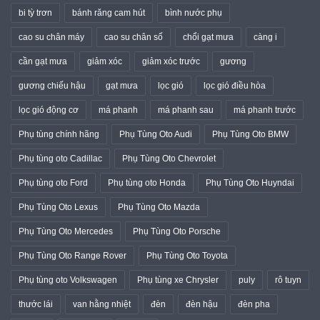
bi tỳ trơn
bánh răng cam hút
bình nước phụ
cao su chân máy
cao su chân số
chổi gạt mưa
càng i
cần gạt mưa
giảm xóc
giảm xóc trước
gương
gương chiếu hậu
gạt mưa
lọc gió
lọc gió điều hòa
lọc gió động cơ
má phanh
má phanh sau
má phanh trước
Phụ tùng chính hãng
Phụ Tùng Oto Audi
Phụ Tùng Oto BMW
Phụ tùng oto Cadillac
Phụ Tùng Oto Chevrolet
Phụ tùng oto Ford
Phụ tùng oto Honda
Phụ Tùng Oto Huyndai
Phụ Tùng Oto Lexus
Phụ Tùng Oto Mazda
Phụ Tùng Oto Mercedes
Phụ Tùng Oto Porsche
Phụ Tùng Oto Range Rover
Phụ Tùng Oto Toyota
Phụ tùng oto Volkswagen
Phụ tùng xe Chrysler
puly
rô tuyn
thước lái
van hằng nhiệt
đèn
đèn hậu
đèn pha