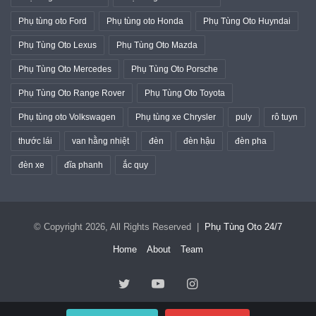
Phụ tùng oto Ford
Phụ tùng oto Honda
Phụ Tùng Oto Huyndai
Phụ Tùng Oto Lexus
Phụ Tùng Oto Mazda
Phụ Tùng Oto Mercedes
Phụ Tùng Oto Porsche
Phụ Tùng Oto Range Rover
Phụ Tùng Oto Toyota
Phụ tùng oto Volkswagen
Phụ tùng xe Chrysler
puly
rô tuyn
thước lái
van hằng nhiệt
đèn
đèn hậu
đèn pha
đèn xe
đĩa phanh
ắc quy
© Copyright 2026, All Rights Reserved |
Phụ Tùng Oto 24/7
Home
About
Team
Twitter
YouTube
Instagram