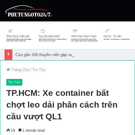
Cứu gần 200 thuyền viên gặp sự cố trên biển
Trang Chủ
/
Tin Tức
Tin Tức
TP.HCM: Xe container bất
chợt leo dải phân cách trên
cầu vượt QL1
19
1 minute read