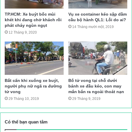
Giao thông qua khu vực cầu vượt trạm 2 bị ùn ứ kéo dài.
TP.HCM: Xe buýt bốc mùi
Vụ xe container kéo sập dầm
khét khi đang chở khách rồi
cầu bộ hành QL1: Lỗi do ai?
Tại hiện trường đầu xe container hư hỏng nặng, phần đầu xe
phát cháy ngùn ngụt
14 Tháng mười một, 2019
chồm lên dải phân cách biển báo bị gãy, nhiều mét dải phân
12 Tháng 9, 2020
cách hư hỏng dầu nhớt trên xe đổ tràn xuống đường. Sự cố
khiến giao thông qua khu vực bị ùn ứ kéo dài.
Nhận tin báo, lực lượng chức năng có mặt điều tiết giao thông
khám nghiệm hiện trường, điều tra xử lý và điều tiết giao thông
qua khu vực tránh ùn ứ. Nguyên nhân tai nạn tiếp tục được
Bất cẩn khi xuống xe buýt,
Bố tử vong tại chỗ dưới
phía công an điều tra làm rõ.
người phụ nữ ngã ra đường
bánh xe đầu kéo, con may
Vĩnh Phú
tử vong
mắn bắn ra ngoài thoát nạn
Nguồn bài viết:
ATGT.VN
29 Tháng 10, 2019
29 Tháng 9, 2019
Luật Giao Thông
tai nạn giao thông
Có thể bạn quan tâm