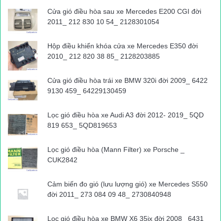
Cửa gió điều hòa sau xe Mercedes E200 CGI đời
2011_ 212 830 10 54_ 2128301054
Hộp điều khiển khóa cửa xe Mercedes E350 đời
2010_ 212 820 38 85_ 2128203885
Cửa gió điều hòa trái xe BMW 320i đời 2009_ 6422
9130 459_ 64229130459
Lọc gió điều hòa xe Audi A3 đời 2012- 2019_ 5QD
819 653_ 5QD819653
Lọc gió điều hòa (Mann Filter) xe Porsche _
CUK2842
Cảm biến đo gió (lưu lượng gió) xe Mercedes S550
đời 2011_ 273 084 09 48_ 2730840948
Lọc gió điều hòa xe BMW X6 35ix đời 2008_ 6431