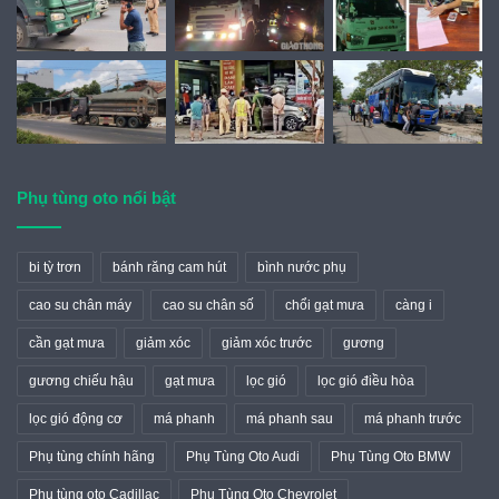
Phụ tùng oto nổi bật
bi tỳ trơn
bánh răng cam hút
bình nước phụ
cao su chân máy
cao su chân số
chổi gạt mưa
càng i
cần gạt mưa
giảm xóc
giảm xóc trước
gương
gương chiếu hậu
gạt mưa
lọc gió
lọc gió điều hòa
lọc gió động cơ
má phanh
má phanh sau
má phanh trước
Phụ tùng chính hãng
Phụ Tùng Oto Audi
Phụ Tùng Oto BMW
Phụ tùng oto Cadillac
Phụ Tùng Oto Chevrolet