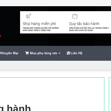
Khuyến Mại
Mua phụ tùng oto
Liên Hệ
ển
ng hành