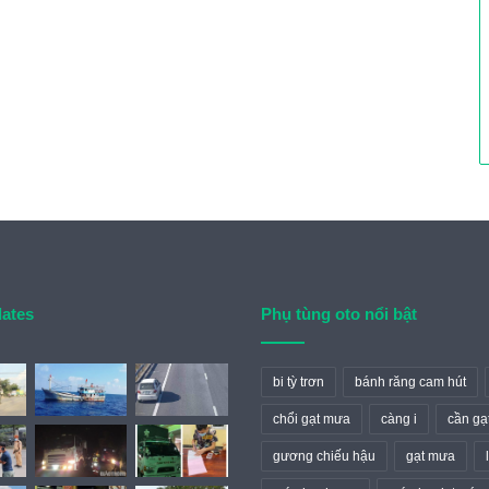
dates
Phụ tùng oto nổi bật
bi tỳ trơn
bánh răng cam hút
chổi gạt mưa
càng i
cần gạ
gương chiếu hậu
gạt mưa