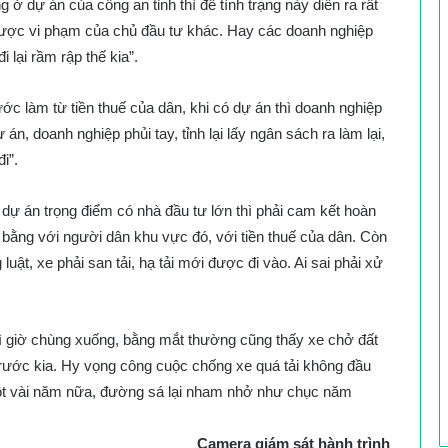
ở dự án của công an tỉnh thì để tình trạng này diễn ra rất
được vi phạm của chủ đầu tư khác. Hay các doanh nghiệp
 lại rầm rập thế kia”.
c làm từ tiền thuế của dân, khi có dự án thì doanh nghiệp
án, doanh nghiệp phủi tay, tỉnh lại lấy ngân sách ra làm lại,
i”.
ự án trọng điểm có nhà đầu tư lớn thì phải cam kết hoàn
 bằng với người dân khu vực đó, với tiền thuế của dân. Còn
luật, xe phải san tải, hạ tải mới được đi vào. Ai sai phải xử
hì giờ chùng xuống, bằng mắt thường cũng thấy xe chở đất
 trước kia. Hy vọng công cuộc chống xe quá tải không đầu
ỉ một vài năm nữa, đường sá lại nham nhở như chục năm
Camera giám sát hành trình