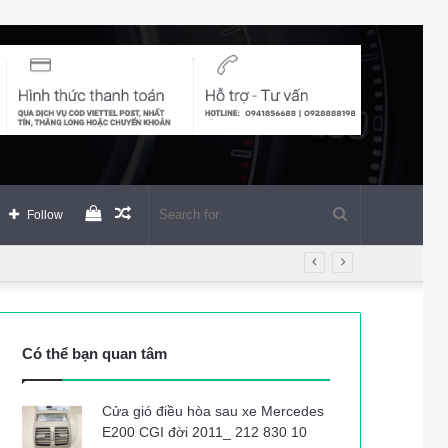
View
Random
Search
Follow
your
Article
for
shopping
Có thể bạn quan tâm
cart
Cửa gió điều hòa sau xe Mercedes
E200 CGI đời 2011_ 212 830 10