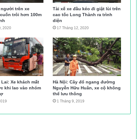
 người trên xe
Tài xế xe đầu kéo đi giật lùi trên
 cuốn trôi hơn 100m
cao tốc Long Thành ra trình
nh
diện
, 2020
17 Tháng 12, 2020
 Lai: Xe khách mất
Hà Nội: Cây đổ ngang đường
ớc khi lao vào nhóm
Nguyễn Hữu Huân, xe cộ không
hợ
thể lưu thông
2019
1 Tháng 9, 2019