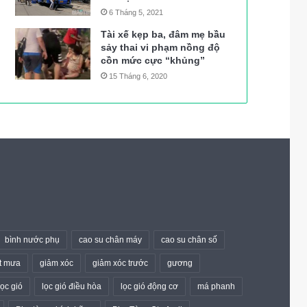
6 Tháng 5, 2021
Tài xế kẹp ba, đâm mẹ bầu
sảy thai vi phạm nồng độ
cồn mức cực “khủng”
15 Tháng 6, 2020
bình nước phụ
cao su chân máy
cao su chân số
t mưa
giảm xóc
giảm xóc trước
gương
lọc gió
lọc gió điều hòa
lọc gió động cơ
má phanh