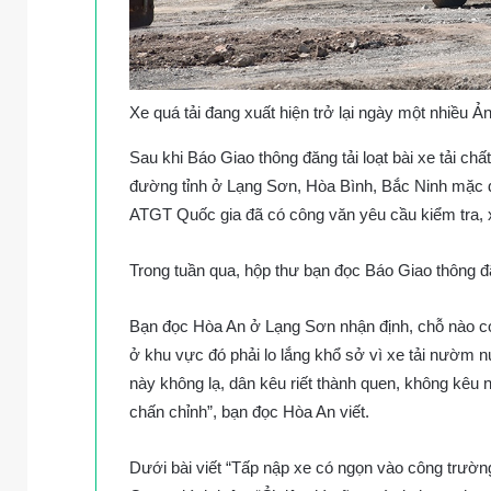
Xe quá tải đang xuất hiện trở lại ngày một nhiều Ản
Sau khi Báo Giao thông đăng tải loạt bài xe tải chất
đường tỉnh ở Lạng Sơn, Hòa Bình, Bắc Ninh mặc d
ATGT Quốc gia đã có công văn yêu cầu kiểm tra, 
Trong tuần qua, hộp thư bạn đọc Báo Giao thông đ
Bạn đọc Hòa An ở Lạng Sơn nhận định, chỗ nào có
ở khu vực đó phải lo lắng khổ sở vì xe tải nườm 
này không lạ, dân kêu riết thành quen, không kêu 
chấn chỉnh”, bạn đọc Hòa An viết.
Dưới bài viết “Tấp nập xe có ngọn vào công trườn