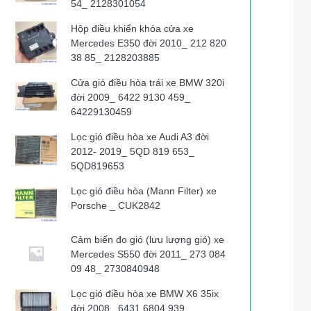
54_ 2128301054
Hộp điều khiển khóa cửa xe
Mercedes E350 đời 2010_ 212 820
38 85_ 2128203885
Cửa gió điều hòa trái xe BMW 320i
đời 2009_ 6422 9130 459_
64229130459
Lọc gió điều hòa xe Audi A3 đời
2012- 2019_ 5QD 819 653_
5QD819653
Lọc gió điều hòa (Mann Filter) xe
Porsche _ CUK2842
Cảm biến đo gió (lưu lượng gió) xe
Mercedes S550 đời 2011_ 273 084
09 48_ 2730840948
Lọc gió điều hòa xe BMW X6 35ix
đời 2008_ 6431 6804 939_