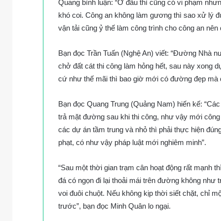
Quang bình luận: “Ở đâu thì cũng có vi phạm nhưng 
khó coi. Công an không làm gương thì sao xử lý 
vận tải cũng ỷ thế làm công trình cho công an nên đi
Bạn đọc Trần Tuấn (Nghệ An) viết: “Đường Nhà nướ
chở đất cát thi công làm hỏng hết, sau này xong dự 
cứ như thế mãi thì bao giờ mới có đường đẹp mà đ
Bạn đọc Quang Trung (Quảng Nam) hiến kế: “Các d
trả mặt đường sau khi thi công, như vậy mới công
các dự án tầm trung và nhỏ thì phải thực hiện đúng 
phạt, có như vậy pháp luật mới nghiêm minh”.
“Sau một thời gian trạm cân hoạt động rất mạnh t
đá có ngọn đi lại thoải mái trên đường không như
voi đuôi chuột. Nếu không kịp thời siết chặt, ch
trước”, bạn đọc Minh Quân lo ngại.