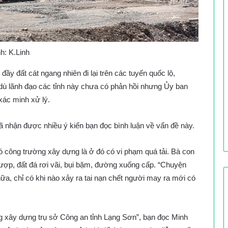
h: K.Linh
 đầy đất cát ngang nhiên đi lại trên các tuyến quốc lộ,
ù lãnh đạo các tỉnh này chưa có phản hồi nhưng Ủy ban
xác minh xử lý.
ã nhận được nhiều ý kiến bạn đọc bình luận về vấn đề này.
 công trường xây dựng là ở đó có vi phạm quá tải. Bà con
nượp, đất đá rơi vãi, bụi bặm, đường xuống cấp. “Chuyện
nữa, chỉ có khi nào xảy ra tai nạn chết người may ra mới có
g xây dựng trụ sở Công an tỉnh Lạng Sơn”, bạn đọc Minh