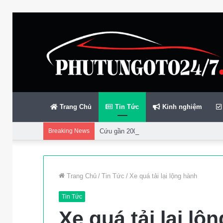
Trang Chủ
Tin Tức
Kinh nghiệm
Breaking News
Cứu gần 200 thuyền viên gặp sự cố trên bi
Trang Chủ
/
Tin Tức
/
Xe quá tải lại lộng hành
Tin Tức
Xe quá tải lại lộ