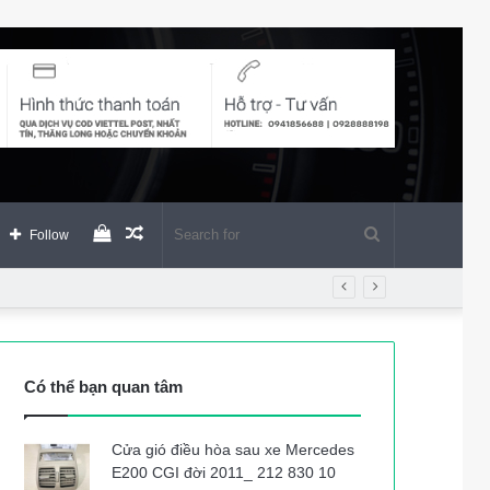
View
Random
Search
Follow
your
Article
for
shopping
Có thể bạn quan tâm
cart
Cửa gió điều hòa sau xe Mercedes
E200 CGI đời 2011_ 212 830 10