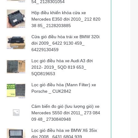
54_ 2128301054
Hộp điều khiển khóa cửa xe
Mercedes E350 đời 2010_ 212 820
38 85_ 2128203885
Cửa gió điều hòa trái xe BMW 320i
đời 2009_ 6422 9130 459_
64229130459
Lọc gió điều hòa xe Audi A3 đời
2012- 2019_ 5QD 819 653_
5QD819653
Lọc gió điều hòa (Mann Filter) xe
Porsche _ CUK2842
Cảm biến đo gió (lưu lượng gió) xe
Mercedes S550 đời 2011_ 273 084
09 48_ 2730840948
Lọc gió điều hòa xe BMW X6 35ix
đời 2008_ 6431 6804 939_