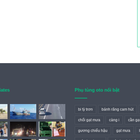
dates
Phụ tùng oto nổi bật
bi tỳ trơn
bánh răng cam hút
chổi gạt mưa
càng i
cần gạ
gương chiếu hậu
gạt mưa