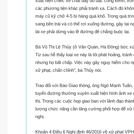
xuất hiện chiếc xe chất đầy đồ đạc cồng kềnh, tro
các phương tiện khác phải tránh xa. Cách đó khôn
máy cũ kỹ chở 4-5 bì hàng quá khổ. Trong quá trìn
sang bên trái và có thể rơi xuống đường, gây tai n
lái xe phải dừng vào lề đường để chằng buộc lại.
Bà Vũ Thị Lệ Thủy (ở Văn Quán, Hà Đông) bức xúc: 
Từ sau hễ thấy loại xe này là tôi phát hoảng, trá
nhưng họ bất chấp. Việc này gây nguy hiểm cho ng
xử phạt, chấn chỉnh”, bà Thủy nói.
Trao đổi với Báo Giao thông, ông Ngô Mạnh Tuấn,
tuyến đường thường xuyên xuất hiện hình ảnh xe
thị. Trong các cuộc họp giao ban với lãnh đạo thà
lượng chức năng cần tăng cường phối hợp để xử 
nghị.
Khoản 4 Điều 6 Nghị định 46/2016 về xử phạt VPHC