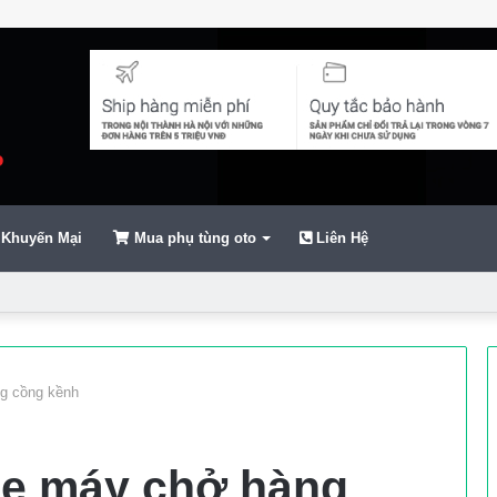
Khuyến Mại
Mua phụ tùng oto
Liên Hệ
ển
g cồng kềnh
xe máy chở hàng