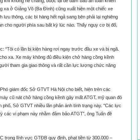
ng khi không hề chằng, buộc lại để đảm bảo an toàn khiến
g xa ở Giảng Võ (Ba Đình) cũng xuất hiện một chiếc xe
h lưu thông, các bì hàng hết ngả sang bên phải lại nghiêng
ạn cho người phía sau bất kỳ lúc nào. Thấy nguy cơ bị đổ,
“Tôi có lần bị kiện hàng rơi ngay trước đầu xe và bị ngã.
nh cho xa. Xe máy không đủ điều kiện chở hàng cồng kềnh
ười tham gia giao thông và rất cần lực lượng chức năng
 Phó giám đốc Sở GTVT Hà Nội cho biết, hiện trên các
 máy cũ nát chở hàng cồng kềnh gây mất ATGT, mỹ quan đô
nh phố, Sở GTVT nhiều lần phản ánh tình trạng này. “Các lực
lý các vi phạm này nhằm đảm bảo ATGT”, ông Tuấn đề
 trong lĩnh vực GTĐB quy định, phạt tiền từ 300.000 –