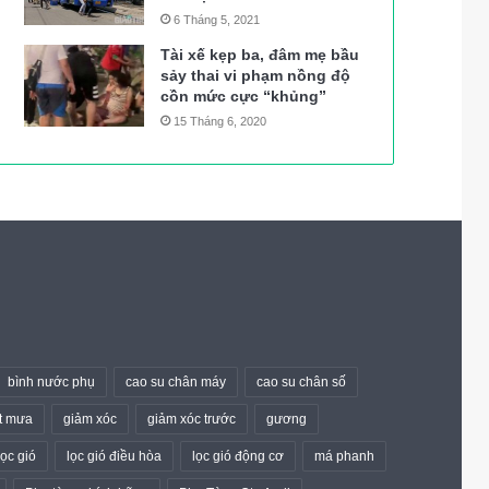
6 Tháng 5, 2021
Tài xế kẹp ba, đâm mẹ bầu
sảy thai vi phạm nồng độ
cồn mức cực “khủng”
15 Tháng 6, 2020
bình nước phụ
cao su chân máy
cao su chân số
t mưa
giảm xóc
giảm xóc trước
gương
lọc gió
lọc gió điều hòa
lọc gió động cơ
má phanh