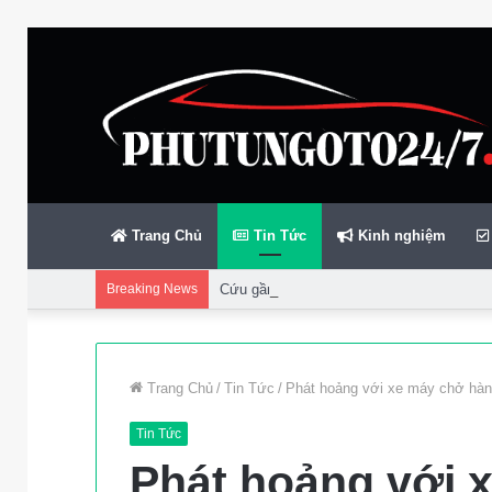
Trang Chủ
Tin Tức
Kinh nghiệm
Breaking News
Cứu gần 200 thuyền viên gặp sự cố trên bi
Trang Chủ
/
Tin Tức
/
Phát hoảng với xe máy chở hàn
Tin Tức
Phát hoảng với 