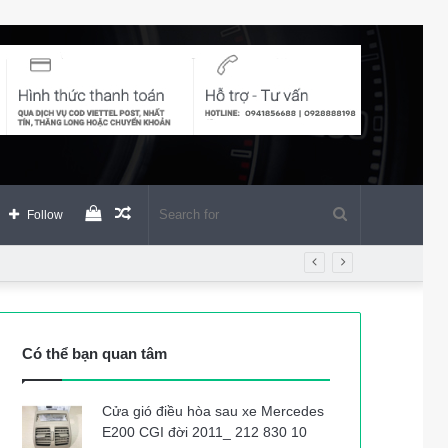
View
Random
Search
Follow
your
Article
for
shopping
Có thể bạn quan tâm
cart
Cửa gió điều hòa sau xe Mercedes
E200 CGI đời 2011_ 212 830 10