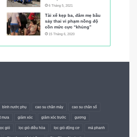
6 Tháng 5, 2021
Tài xế kẹp ba, đâm mẹ bầu
sảy thai vi phạm nồng độ
cồn mức cực “khủng”
15 Tháng 6, 2020
bình nước phụ
cao su chân máy
cao su chân số
t mưa
giảm xóc
giảm xóc trước
gương
lọc gió
lọc gió điều hòa
lọc gió động cơ
má phanh