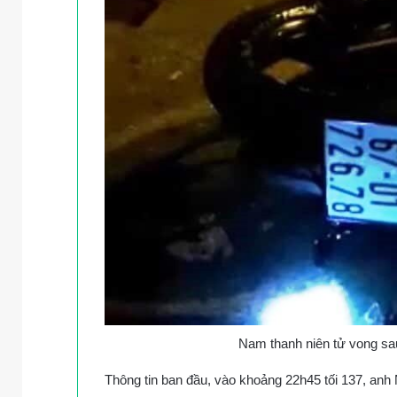
Nam thanh niên tử vong sau
Thông tin ban đầu, vào khoảng 22h45 tối 137, anh 