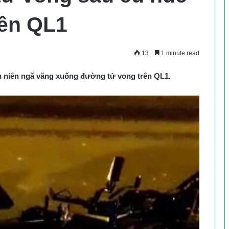
rên QL1
13
1 minute read
h niên ngã văng xuống đường tử vong trên QL1.