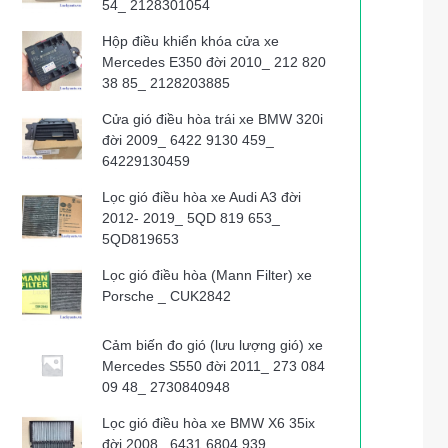
54_ 2128301054
Hộp điều khiển khóa cửa xe
Mercedes E350 đời 2010_ 212 820
38 85_ 2128203885
Cửa gió điều hòa trái xe BMW 320i
đời 2009_ 6422 9130 459_
64229130459
Lọc gió điều hòa xe Audi A3 đời
2012- 2019_ 5QD 819 653_
5QD819653
Lọc gió điều hòa (Mann Filter) xe
Porsche _ CUK2842
Cảm biến đo gió (lưu lượng gió) xe
Mercedes S550 đời 2011_ 273 084
09 48_ 2730840948
Lọc gió điều hòa xe BMW X6 35ix
đời 2008_ 6431 6804 939_