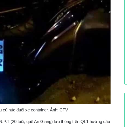
 cú húc đuôi xe container. Ảnh: CTV
N.P.T (20 tuổi, quê An Giang) lưu thông trên QL1 hướng cầu