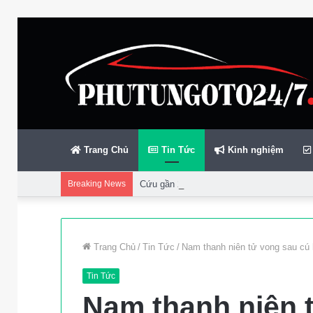
Trang Chủ
Tin Tức
Kinh nghiệm
Breaking News
Cứu gần 200 thuyền viên gặp sự cố trên bi
Trang Chủ
/
Tin Tức
/
Nam thanh niên tử vong sau cú 
Tin Tức
Nam thanh niên tư