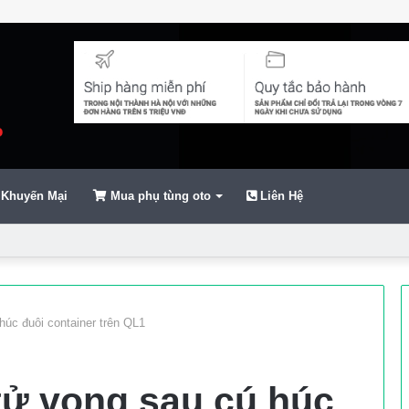
Khuyến Mại
Mua phụ tùng oto
Liên Hệ
ển
húc đuôi container trên QL1
̉ vong sau cú húc