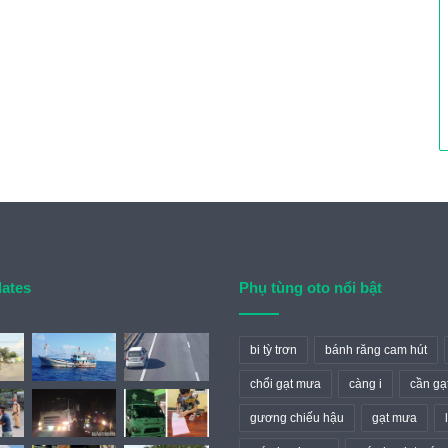
dates
Phụ tùng oto nổi bật
bi tỳ trơn
bánh răng cam hút
chổi gạt mưa
càng i
cần gạ
gương chiếu hậu
gạt mưa