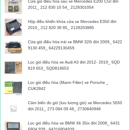
Cửa gió điều hòa sau xe Mercedes E200 CGI đời
2011_ 212 830 10 54_ 2128301054
Hộp điều khiển khóa cửa xe Mercedes E350 đời
2010_ 212 820 38 85_ 2128203885
Cửa gió điều hòa trái xe BMW 320i đời 2009_ 6422
9130 459_ 64229130459
Lọc gió điều hòa xe Audi A3 đời 2012- 2019_ 5QD
819 653_ 5QD819653
Lọc gió điều hòa (Mann Filter) xe Porsche _
CUK2842
Cảm biến đo gió (lưu lượng gió) xe Mercedes S550
đời 2011_ 273 084 09 48_ 2730840948
Lọc gió điều hòa xe BMW X6 35ix đời 2008_ 6431
6804 939_ 64316804939