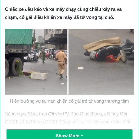
Chiếc xe đầu kéo và xe máy chạy cùng chiều xảy ra va
chạm, cô gái điều khiển xe máy đã tử vong tại chỗ.
Hiện trường vụ tai nạn khiến cô gái trẻ tử vong thương tâm
Sáng ngày 31/8, trao đổi với PV Báo Giao thông, chỉ huy Đội
CSGT số 6 (Phòng CSGT Công an Tp. Hà Nội) xác nhận, Đội
CSGT số 6 đang phối hợp với Công an quận Bắc Từ Liêm
Show More
khám nghiệm hiện trường vụ TNGT giữa một xe ô tô đầu kéo