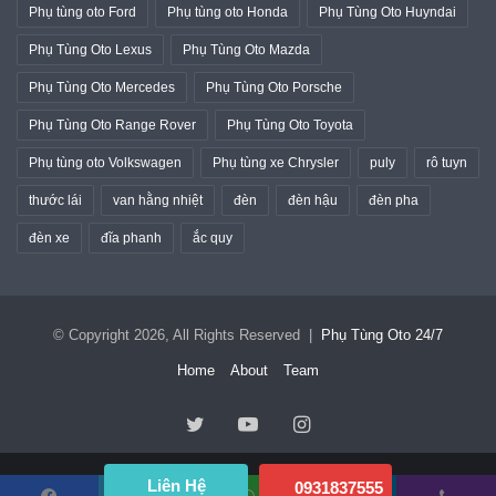
Phụ tùng oto Ford
Phụ tùng oto Honda
Phụ Tùng Oto Huyndai
Phụ Tùng Oto Lexus
Phụ Tùng Oto Mazda
Phụ Tùng Oto Mercedes
Phụ Tùng Oto Porsche
Phụ Tùng Oto Range Rover
Phụ Tùng Oto Toyota
Phụ tùng oto Volkswagen
Phụ tùng xe Chrysler
puly
rô tuyn
thước lái
van hằng nhiệt
đèn
đèn hậu
đèn pha
đèn xe
đĩa phanh
ắc quy
© Copyright 2026, All Rights Reserved |
Phụ Tùng Oto 24/7
Home
About
Team
Twitter
YouTube
Instagram
Liên Hệ
0931837555