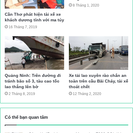
công an phường địa bàn, Đội CSGT trật tự cơ động Công an
8 Tháng 1, 2020
quận Bắc Từ Liêm khám nghiệm hiện trường, để tìm ra nguyên
Cần Thơ phát hiện tài xế xe
nhân của vụ TNGT.
khách dương tính với ma túy
16 Tháng 7, 2019
Huế Văn
Nguồn bài viết:
ATGT.VN
tai nạn giao thông
Tin tuc trong ngay
Quảng Ninh: Trên đường đi
Xe tải lao xuyên rào chắn an
tránh bão số 3, tàu cao tốc
toàn trên cầu Bãi Cháy, tài xế
lao thẳng lên bờ
thoát chết
2 Tháng 8, 2019
12 Tháng 2, 2020
Có thể bạn quan tâm