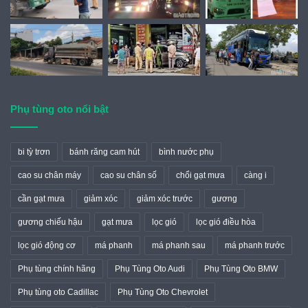
Phụ tùng oto nổi bật
bi tỳ trơn
bánh răng cam hút
bình nước phụ
cao su chân máy
cao su chân số
chổi gạt mưa
càng i
cần gạt mưa
giảm xóc
giảm xóc trước
gương
gương chiếu hậu
gạt mưa
lọc gió
lọc gió điều hòa
lọc gió động cơ
má phanh
má phanh sau
má phanh trước
Phụ tùng chính hãng
Phụ Tùng Oto Audi
Phụ Tùng Oto BMW
Phụ tùng oto Cadillac
Phụ Tùng Oto Chevrolet