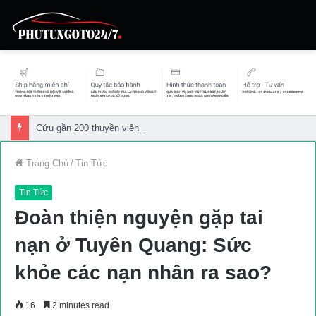
Cứu gần 200 thuyền viên gặp sự cố trên biển
Trang Chủ
/
Tin Tức
Tin Tức
Đoàn thiện nguyện gặp tai
nạn ở Tuyên Quang: Sức
khỏe các nạn nhân ra sao?
16
2 minutes read