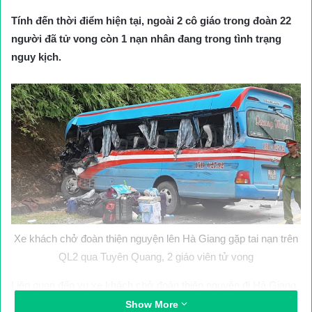
Tính đến thời điểm hiện tại, ngoài 2 cô giáo trong đoàn 22
người đã tử vong còn 1 nạn nhân đang trong tình trạng
nguy kịch.
Xe khách chở đoàn thiện nguyện lên Hà Giang gặp tai nạn trên
QL2 qua Tuyên Quang, 2 giáo viên tử vong
Liên quan đến vụ xe khách chở đoàn thiện nguyện đi Hà Giang
gặp tai nạn ở Tuyên Quang chiều qua (ngày 23/7), sáng 24/7,
Show More