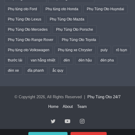
Phụ tùng oto Ford
Phụ tùng oto Honda
Phụ Tùng Oto Huyndai
Phụ Tùng Oto Lexus
Phụ Tùng Oto Mazda
Phụ Tùng Oto Mercedes
Phụ Tùng Oto Porsche
Phụ Tùng Oto Range Rover
Phụ Tùng Oto Toyota
Phụ tùng oto Volkswagen
Phụ tùng xe Chrysler
puly
rô tuyn
thước lái
van hằng nhiệt
đèn
đèn hậu
đèn pha
đèn xe
đĩa phanh
ắc quy
© Copyright 2026, All Rights Reserved |
Phụ Tùng Oto 24/7
Home
About
Team
Twitter
YouTube
Instagram