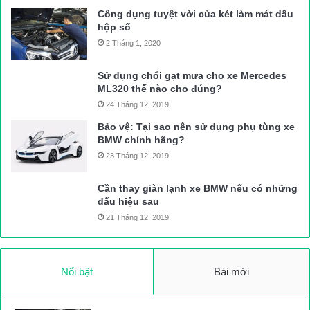
Do ý thức của người tham gia giao thông còn kém nên việc lưu
Công dụng tuyệt vời của két làm mát dầu
thông vẫn gặp rất nhiều khó khăn.
hộp số
2 Tháng 1, 2020
Anh Tâm
Nguồn bài viết:
ATGT.VN
Sử dụng chổi gạt mưa cho xe Mercedes
ML320 thế nào cho đúng?
24 Tháng 12, 2019
tai nạn giao thông
Tin tức giao thông
Bảo vệ: Tại sao nên sử dụng phụ tùng xe
BMW chính hãng?
23 Tháng 12, 2019
Cần thay giàn lạnh xe BMW nếu có những
dấu hiệu sau
21 Tháng 12, 2019
Nổi bật
Bài mới