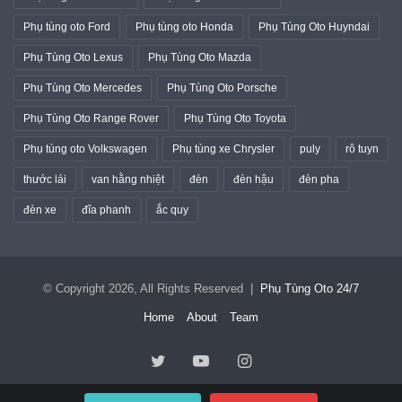
Phụ tùng oto Ford
Phụ tùng oto Honda
Phụ Tùng Oto Huyndai
Phụ Tùng Oto Lexus
Phụ Tùng Oto Mazda
Phụ Tùng Oto Mercedes
Phụ Tùng Oto Porsche
Phụ Tùng Oto Range Rover
Phụ Tùng Oto Toyota
Phụ tùng oto Volkswagen
Phụ tùng xe Chrysler
puly
rô tuyn
thước lái
van hằng nhiệt
đèn
đèn hậu
đèn pha
đèn xe
đĩa phanh
ắc quy
© Copyright 2026, All Rights Reserved |
Phụ Tùng Oto 24/7
Home
About
Team
Twitter
YouTube
Instagram