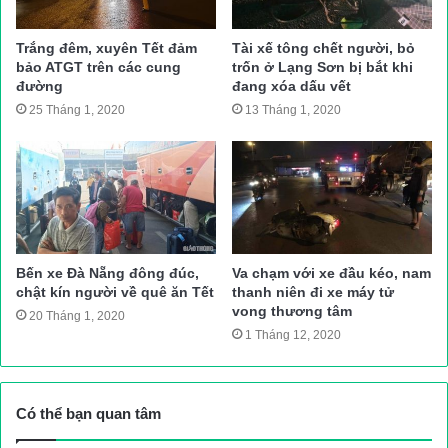
thông còn kém nên việc lưu thông vẫn gặp rất nhiều khó khăn.
Trắng đêm, xuyên Tết đảm
Tài xế tông chết người, bỏ
Đến khoảng 1h30 ngày 4/8, trên địa bàn huyện Vân Hồ vẫn
bảo ATGT trên các cung
trốn ở Lạng Sơn bị bắt khi
đường
đang xóa dấu vết
đang mưa lớn, các lực lượng chức năng vẫn đang đội mưa để
25 Tháng 1, 2020
13 Tháng 1, 2020
phân luồng giao thông, xử lý phần đất đá còn lại cũng như theo
dõi tuyến QL6 để kịp thời có mặt khi xảy ra sự cố.
Clip về sự cố sạt ở trên QL6:
Bến xe Đà Nẵng đông đúc,
Va chạm với xe đầu kéo, nam
chật kín người về quê ăn Tết
thanh niên đi xe máy tử
vong thương tâm
20 Tháng 1, 2020
1 Tháng 12, 2020
Có thể bạn quan tâm