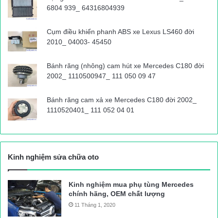
6804 939_ 64316804939
Lực lượng CSGT có mặt tại khu vực sạt lở để phân luồng giao
Cụm điều khiển phanh ABS xe Lexus LS460 đời
thông.
2010_ 04003- 45450
Bùn đất tràn ra đường tại Km 160+600 QL6.
Bánh răng (nhông) cam hút xe Mercedes C180 đời
2002_ 1110500947_ 111 050 09 47
Một chiếc máy xúc của người dân được huy động để khắc
Bánh răng cam xả xe Mercedes C180 đời 2002_
1110520401_ 111 052 04 01
phục sự cố sạt lở.
Các lực lượng đội mưa trong đêm tối để khắc phục sạt lở.
Kinh nghiệm sửa chữa oto
Sau 2 giờ khắc phục một phần đất đá được đưa ra khỏi đường
Kinh nghiệm mua phụ tùng Mercedes
để các phương tiện có thể lưu thông.
chính hãng, OEM chất lượng
11 Tháng 1, 2020