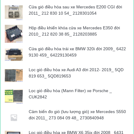
Cửa gió điều hòa sau xe Mercedes E200 CGI đời
2011_ 212 830 10 54_ 2128301054
Hộp điều khiển khóa cửa xe Mercedes E350 đời
2010_ 212 820 38 85_ 2128203885
Cửa gió điều hòa trái xe BMW 320i đời 2009_ 6422
9130 459_ 64229130459
Lọc gió điều hòa xe Audi A3 đời 2012- 2019_ 5QD
Một số hình ảnh PV Báo Giao thông ghi nhận được tại vị trí
819 653_ 5QD819653
sạt lở trên QL6:
Lọc gió điều hòa (Mann Filter) xe Porsche _
CUK2842
Đất đá tràn hết mặt đường QL6
Cảm biến đo gió (lưu lượng gió) xe Mercedes S550
đời 2011_ 273 084 09 48_ 2730840948
Các phương tiện không thể lưu thông trong nhiều giờ.
Lọc gió điều hòa xe BMW X6 35ix đời 2008_ 6431