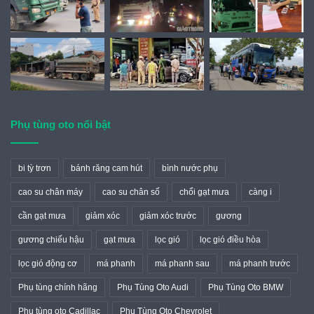
Phụ tùng oto nổi bật
bi tỳ trơn
bánh răng cam hút
bình nước phụ
cao su chân máy
cao su chân số
chổi gạt mưa
càng i
cần gạt mưa
giảm xóc
giảm xóc trước
gương
gương chiếu hậu
gạt mưa
lọc gió
lọc gió điều hòa
lọc gió động cơ
má phanh
má phanh sau
má phanh trước
Phụ tùng chính hãng
Phụ Tùng Oto Audi
Phụ Tùng Oto BMW
Phụ tùng oto Cadillac
Phụ Tùng Oto Chevrolet