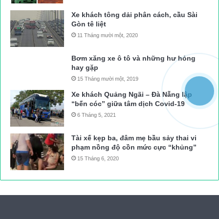
Xe khách tông dải phân cách, cầu Sài
Trưa và đầu giờ chiều 10/9, khu vực đèo Sa Mù mưa tầm tã
Gòn tê liệt
11 Tháng mười một, 2020
Một vị trí sạt lở khác trên đèo Sa Mù đã được thông xe
Bơm xăng xe ô tô và những hư hỏng
hay gặp
15 Tháng mười một, 2019
Vị trí sạt lở này có cả cây lớn ngã xuống, cơ bản đã được hốt
Xe khách Quảng Ngãi – Đà Nẵng lập
dọn để đảm bảo giao thông bước 1
“bến cóc” giữa tâm dịch Covid-19
6 Tháng 5, 2021
Mây mù giăng kín đèo Sa Mù trong cơn mưa chiều 10/9
Tài xế kẹp ba, đâm mẹ bầu sảy thai vi
phạm nồng độ cồn mức cực “khủng”
15 Tháng 6, 2020
Máy múc tiếp tục hốt dọn đất đá sạt lở trên đèo Sa Mù đầu giờ
chiều 10/9
Khu vực sạt lở trên đèo Sa Mù thuộc địa phận tỉnh Quảng Trị,