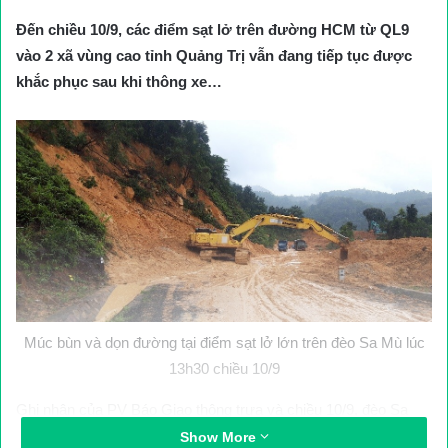
Đến chiều 10/9, các điểm sạt lở trên đường HCM từ QL9
vào 2 xã vùng cao tỉnh Quảng Trị vẫn đang tiếp tục được
khắc phục sau khi thông xe…
Múc bùn và dọn đường tại điểm sạt lở lớn trên đèo Sa Mù lúc
13h30 chiều 10/9
Ghi nhận của PV Báo Giao thông trưa và chiều 10/9, đèo Sa
Mù đoạn từ Km 205 đến đoạn Km 201 có hàng loạt điểm sạt lở,
Show More