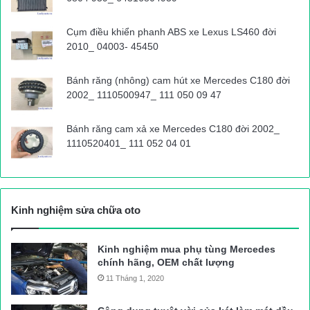
Cụm điều khiển phanh ABS xe Lexus LS460 đời
2010_ 04003- 45450
Bánh răng (nhông) cam hút xe Mercedes C180 đời
Đến đầu giờ chiều 10/9, khu vực đèo Sa Mù trời mưa, một số
2002_ 1110500947_ 111 050 09 47
máy múc vẫn đang tiếp tục hốt dọn tại 2 vị trí sạt lở lớn nhất
qua đèo Sa Mù.
Bánh răng cam xả xe Mercedes C180 đời 2002_
1110520401_ 111 052 04 01
Liên quan đến công tác khắc phục đảm bảo giao thông trên
đường Hồ Chí Minh qua đèo Sa Mù (huyện Hướng Hóa, Quảng
Trị), chiều 10/9, lãnh đạo Chi cục QLĐB II.05 (Cục QLĐB II) ở
Kinh nghiệm sửa chữa oto
Quảng Trị cho biết, mặc dù khu vực sạt lở trên nằm trên địa
phận tỉnh Quảng Trị, nhưng khu vực này do Chi cục QLĐB II.04
Kinh nghiệm mua phụ tùng Mercedes
ở Quảng Bình quản lý.
chính hãng, OEM chất lượng
11 Tháng 1, 2020
Một số hình ảnh PV Báo Giao thông ghi nhận trên “điểm
nóng” sạt lở đèo Sa Mù: