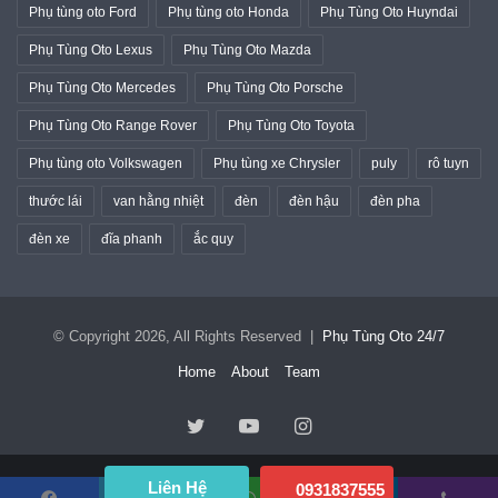
Phụ tùng oto Ford
Phụ tùng oto Honda
Phụ Tùng Oto Huyndai
Phụ Tùng Oto Lexus
Phụ Tùng Oto Mazda
Phụ Tùng Oto Mercedes
Phụ Tùng Oto Porsche
Phụ Tùng Oto Range Rover
Phụ Tùng Oto Toyota
Phụ tùng oto Volkswagen
Phụ tùng xe Chrysler
puly
rô tuyn
thước lái
van hằng nhiệt
đèn
đèn hậu
đèn pha
đèn xe
đĩa phanh
ắc quy
© Copyright 2026, All Rights Reserved |
Phụ Tùng Oto 24/7
Home
About
Team
Twitter
YouTube
Instagram
Liên Hệ
0931837555