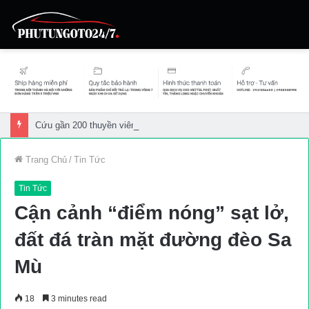
Cứu gần 200 thuyền viên gặp sự cố trên biển
Trang Chủ
/
Tin Tức
Tin Tức
Cận cảnh “điểm nóng” sạt lở,
đất đá tràn mặt đường đèo Sa
Mù
18
3 minutes read