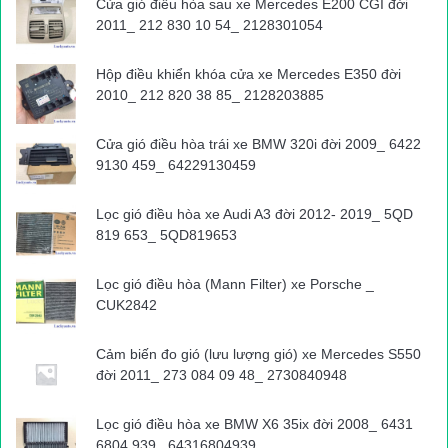
Cửa gió điều hòa sau xe Mercedes E200 CGI đời
Đoạn cuối Km 200 cũng đã xuất hiện một vị trí sạt lở lớn, cũng
2011_ 212 830 10 54_ 2128301054
chỉ mới được thông tuyến cho phương tiện qua lại làn giữa
đường.
Hộp điều khiển khóa cửa xe Mercedes E350 đời
2010_ 212 820 38 85_ 2128203885
Cửa gió điều hòa trái xe BMW 320i đời 2009_ 6422
9130 459_ 64229130459
Lọc gió điều hòa xe Audi A3 đời 2012- 2019_ 5QD
819 653_ 5QD819653
Lọc gió điều hòa (Mann Filter) xe Porsche _
CUK2842
Cảm biến đo gió (lưu lượng gió) xe Mercedes S550
đời 2011_ 273 084 09 48_ 2730840948
Lọc gió điều hòa xe BMW X6 35ix đời 2008_ 6431
6804 939_ 64316804939