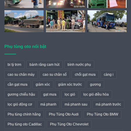
Phụ tùng oto nổi bật
bi tỳ trơn
bánh răng cam hút
bình nước phụ
cao su chân máy
cao su chân số
chổi gạt mưa
càng i
cần gạt mưa
giảm xóc
giảm xóc trước
gương
gương chiếu hậu
gạt mưa
lọc gió
lọc gió điều hòa
lọc gió động cơ
má phanh
má phanh sau
má phanh trước
Phụ tùng chính hãng
Phụ Tùng Oto Audi
Phụ Tùng Oto BMW
Phụ tùng oto Cadillac
Phụ Tùng Oto Chevrolet