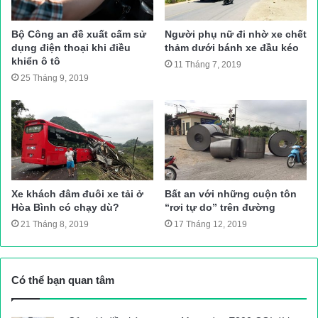
Bộ Công an đề xuất cấm sử
Người phụ nữ đi nhờ xe chết
dụng điện thoại khi điều
thảm dưới bánh xe đầu kéo
khiển ô tô
11 Tháng 7, 2019
25 Tháng 9, 2019
Tại đoạn Km 202, một số vị trí cơ bản được hốt dọn, nhưng
Xe khách đâm đuôi xe tải ở
Bất an với những cuộn tôn
một số vị trí đất đá sụt trượt xuống vẫn nằm bên đường.
Tiếp
Hòa Bình có chạy dù?
“rơi tự do” trên đường
đó, một vị trí đất đá sụt trượt xuống mặt đường với khối lượng
21 Tháng 8, 2019
17 Tháng 12, 2019
rất lớn ngổn ngang trên mặt đường đoạn cọc tiêu H4/201, cũng
mới chỉ được máy múc múc dọn đất đá sang 2 bên.
Có thể bạn quan tâm
Đây là vị trí sạt lở “khủng” thứ 2 đã gây chia cắt giao thông trên
tuyến đường Hồ Chí Minh vào 2 xã Hướng Lập và Hướng Việt.