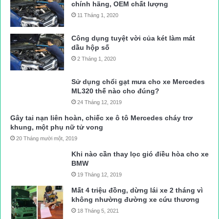
chính hãng, OEM chất lượng
Cả một mảng núi sụt trượt đất đá xuống với khối lượng rất lớn
11 Tháng 1, 2020
Công dụng tuyệt vời của két làm mát
dầu hộp số
Một vị trí sạt lở khác trên đèo Sa Mù
2 Tháng 1, 2020
Đất và cả một khối đá lớn nằm bên đường Hồ Chí Minh qua
Sử dụng chổi gạt mưa cho xe Mercedes
ML320 thế nào cho đúng?
đèo Sa Mù
24 Tháng 12, 2019
Gây tai nạn liên hoàn, chiếc xe ô tô Mercedes cháy trơ
Một trong những vị trí cơ bản đã được dọn và thông đường
khung, một phụ nữ tử vong
20 Tháng mười một, 2019
Khi nào cần thay lọc gió điều hòa cho xe
Điểm đầu vị trí sạt lở “khủng” thứ 2 trên đường Hồ Chí Minh
BMW
qua đèo Sa Mù
19 Tháng 12, 2019
Mất 4 triệu đồng, dừng lái xe 2 tháng vì
không nhường đường xe cứu thương
Đèo Sa Mù cách QL9 từ thị trấn Khe Sanh vào khoảng 50km
18 Tháng 5, 2021