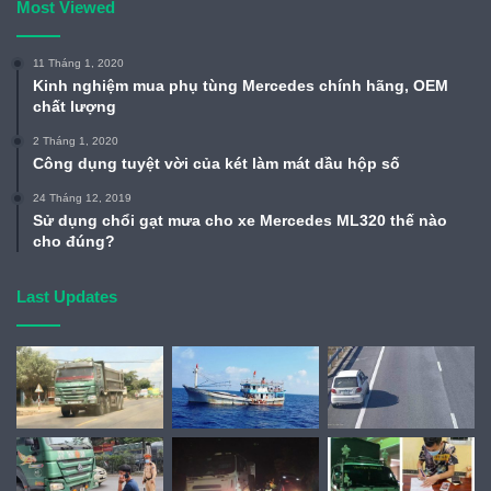
nhưng khu vực này không phải do Chi cục QLĐB II.05 ở Quảng
Most Viewed
Trị quản lý mà do Chi cục QLĐB II.04 ở Quảng Bình quản lý.
11 Tháng 1, 2020
Duy Lợi
Kinh nghiệm mua phụ tùng Mercedes chính hãng, OEM
Nguồn bài viết:
ATGT.VN
chất lượng
2 Tháng 1, 2020
Công dụng tuyệt vời của két làm mát dầu hộp số
tai nạn giao thông
Tin tuc trong ngay
24 Tháng 12, 2019
Sử dụng chổi gạt mưa cho xe Mercedes ML320 thế nào
cho đúng?
Last Updates