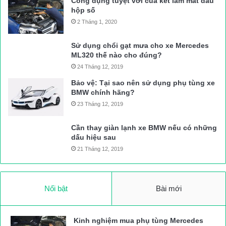
Công dụng tuyệt vời của két làm mát dầu
hộp số
2 Tháng 1, 2020
Điểm sạt lở lớn đầu tiên trên đèo Sa Mù, hướng từ QL9 vào xã
Sử dụng chổi gạt mưa cho xe Mercedes
Hướng Việt và Hướng Lập
ML320 thế nào cho đúng?
24 Tháng 12, 2019
Ngoài đất sụt trượt xuống khối lượng lớn, các điểm sạt lở còn
Bảo vệ: Tại sao nên sử dụng phụ tùng xe
BMW chính hãng?
có các khối đá lớn
23 Tháng 12, 2019
Đất đá được máy múc dọn qua 2 bên để thông tuyến tạm
Cần thay giàn lạnh xe BMW nếu có những
dấu hiệu sau
21 Tháng 12, 2019
Khối lượng sạt lở “khủng” tại vị trí này từ cọc tiêu H6/205 lên
đến cọc tiêu H3/205
Nổi bật
Bài mới
Một số máy múc đang hốt dọn tại vị trí sạt lở này trưa 10/9
Kinh nghiệm mua phụ tùng Mercedes