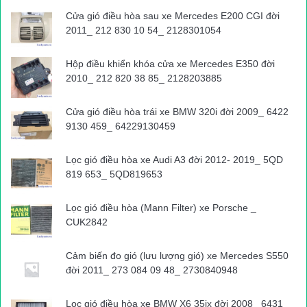
hướng Bắc Ninh- Vĩnh Phúc.
Cửa gió điều hòa sau xe Mercedes E200 CGI đời
2011_ 212 830 10 54_ 2128301054
Tới Km 4+800 trên tuyến QL18 qua địa bàn xã Phú Minh, huyện
Sóc Sơn, xe máy của anh Thuỷ gặp nạn, chị Trần Thị Tuyết và
Hộp điều khiển khóa cửa xe Mercedes E350 đời
2010_ 212 820 38 85_ 2128203885
cháu Nguyễn Gia Bảo tử vong tại chỗ. Cháu Nguyễn Gia Hân
cũng tử vong trên đường đi cấp cứu. Hiện anh Nguyễn Văn
Cửa gió điều hòa trái xe BMW 320i đời 2009_ 6422
Thuỷ đang được cấp cứu tại bệnh viện.
9130 459_ 64229130459
Văn Huế
Lọc gió điều hòa xe Audi A3 đời 2012- 2019_ 5QD
Nguồn bài viết:
ATGT.VN
819 653_ 5QD819653
Lọc gió điều hòa (Mann Filter) xe Porsche _
tai nạn giao thông
Tin tuc trong ngay
CUK2842
Cảm biến đo gió (lưu lượng gió) xe Mercedes S550
đời 2011_ 273 084 09 48_ 2730840948
Lọc gió điều hòa xe BMW X6 35ix đời 2008_ 6431