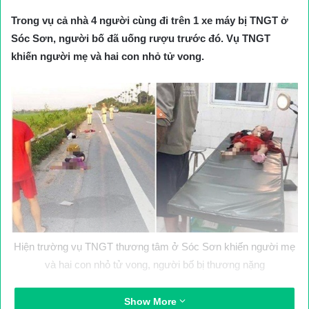
Trong vụ cả nhà 4 người cùng đi trên 1 xe máy bị TNGT ở
Sóc Sơn, người bố đã uống rượu trước đó. Vụ TNGT
khiến người mẹ và hai con nhỏ tử vong.
Hiện trường vụ TNGT thương tâm ở Sóc Sơn khiến người mẹ
và hai con nhỏ tử vong, người bố bị thương nặng
Sáng 23/9, trao đổi với PV Báo Giao thông, lãnh đạo Công an
Show More