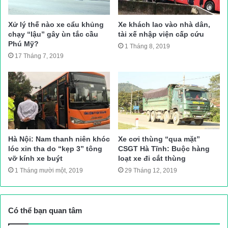
Nguyễn Gia Bảo (SN 2015). Chiều 22/9, anh Thuỷ lại chở cả
nhà quay về
Vĩnh Phúc. Khoảng 17h30 cùng ngày, khi anh
Xử lý thế nào xe cẩu khủng
Xe khách lao vào nhà dân,
chạy “lậu” gây ùn tắc cầu
tài xế nhập viện cấp cứu
Thuỷ điều khiển xe máy chở vợ và hai con đến
Km 4+800 trên
Phú Mỹ?
1 Tháng 8, 2019
tuyến QL18
qua địa bàn huyện Sóc Sơn thì tự gây TNGT
17 Tháng 7, 2019
thương tâm.
“Quá trình khám nghiệm hiện trường, xe máy 88H1-197.62 do
anh Thuỷ điều khiển chạy tốc độ cao đã lao vào hàng rào hộ lan
sắt ven đường, hiện trường không có dấu hiệu của việc va
chạm với phương tiện khác”, lãnh đạo Công an huyện Sóc Sơn
Hà Nội: Nam thanh niên khóc
Xe cơi thùng “qua mặt”
nói.
lóc xin tha do “kẹp 3” tông
CSGT Hà Tĩnh: Buộc hàng
vỡ kính xe buýt
loạt xe đi cắt thùng
Như Giao thông đưa tin, vào hồi 17h30 (ngày 22/9), anh
1 Tháng mười một, 2019
29 Tháng 12, 2019
Nguyễn Văn Thuỷ (SN 1994, ở xã Ngọc Thanh, Tx. Phúc Yên,
tỉnh Vĩnh Phúc) điều khiển xe máy mang BKS 88H1-197.62 chở
vợ là chị Trần Thị Tuyết (SN 1993) và 2 con là Nguyễn Gia Bảo
Có thể bạn quan tâm
(SN 2015) và Nguyễn Gia Hân (SN 2018) đi trên QL18 theo