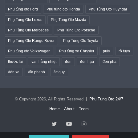
Phụ tùng oto Ford
Phụ tùng oto Honda
Phụ Tùng Oto Huyndai
Phụ Tùng Oto Lexus
Phụ Tùng Oto Mazda
Phụ Tùng Oto Mercedes
Phụ Tùng Oto Porsche
Phụ Tùng Oto Range Rover
Phụ Tùng Oto Toyota
Phụ tùng oto Volkswagen
Phụ tùng xe Chrysler
puly
rô tuyn
thước lái
van hằng nhiệt
đèn
đèn hậu
đèn pha
đèn xe
đĩa phanh
ắc quy
© Copyright 2026, All Rights Reserved |
Phụ Tùng Oto 24/7
Home
About
Team
Twitter
YouTube
Instagram