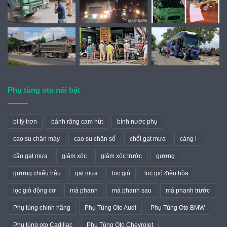
Phụ tùng oto nổi bật
bi tỳ trơn
bánh răng cam hút
bình nước phụ
cao su chân máy
cao su chân số
chổi gạt mưa
càng i
cần gạt mưa
giảm xóc
giảm xóc trước
gương
gương chiếu hậu
gạt mưa
lọc gió
lọc gió điều hòa
lọc gió động cơ
má phanh
má phanh sau
má phanh trước
Phụ tùng chính hãng
Phụ Tùng Oto Audi
Phụ Tùng Oto BMW
Phụ tùng oto Cadillac
Phụ Tùng Oto Chevrolet