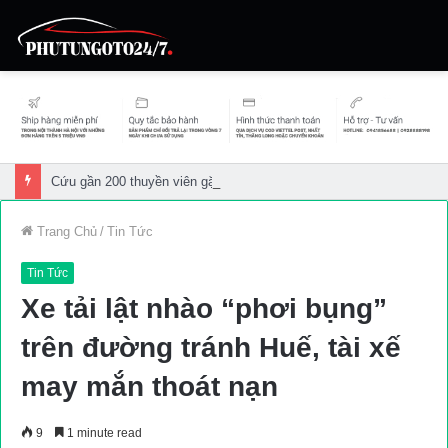
Cứu gần 200 thuyền viên gặp sự cố trên biển
Trang Chủ
/
Tin Tức
Tin Tức
Xe tải lật nhào “phơi bụng”
trên đường tránh Huế, tài xế
may mắn thoát nạn
9
1 minute read