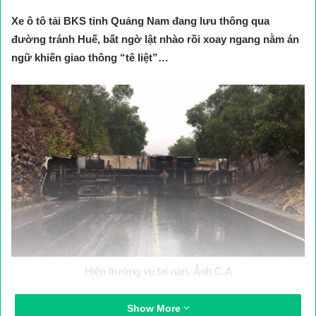
Xe ô tô tải BKS tỉnh Quảng Nam đang lưu thông qua
đường tránh Huế, bất ngờ lật nhào rồi xoay ngang nằm án
ngữ khiến giao thông “tê liệt”…
Hiện trường vụ tai nạn. Ảnh C.A
Vụ TNGT xảy ra tại đoạn Km 13 đường tránh QL1 qua TP Huế,
Show More