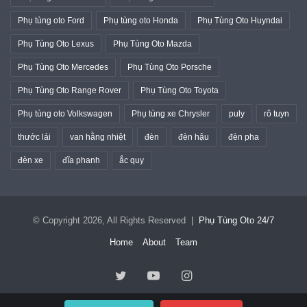
Phụ tùng oto Ford
Phụ tùng oto Honda
Phụ Tùng Oto Huyndai
Phụ Tùng Oto Lexus
Phụ Tùng Oto Mazda
Phụ Tùng Oto Mercedes
Phụ Tùng Oto Porsche
Phụ Tùng Oto Range Rover
Phụ Tùng Oto Toyota
Phụ tùng oto Volkswagen
Phụ tùng xe Chrysler
puly
rô tuyn
thước lái
van hằng nhiệt
đèn
đèn hậu
đèn pha
đèn xe
đĩa phanh
ắc quy
© Copyright 2026, All Rights Reserved |
Phụ Tùng Oto 24/7
Home
About
Team
Twitter
YouTube
Instagram