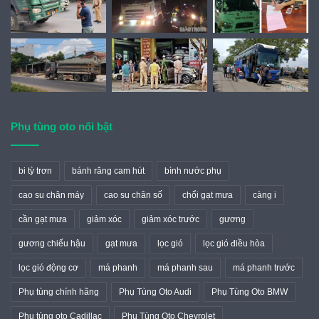
Phụ tùng oto nổi bật
bi tỳ trơn
bánh răng cam hút
bình nước phụ
cao su chân máy
cao su chân số
chổi gạt mưa
càng i
cần gạt mưa
giảm xóc
giảm xóc trước
gương
gương chiếu hậu
gạt mưa
lọc gió
lọc gió điều hòa
lọc gió động cơ
má phanh
má phanh sau
má phanh trước
Phụ tùng chính hãng
Phụ Tùng Oto Audi
Phụ Tùng Oto BMW
Phụ tùng oto Cadillac
Phụ Tùng Oto Chevrolet