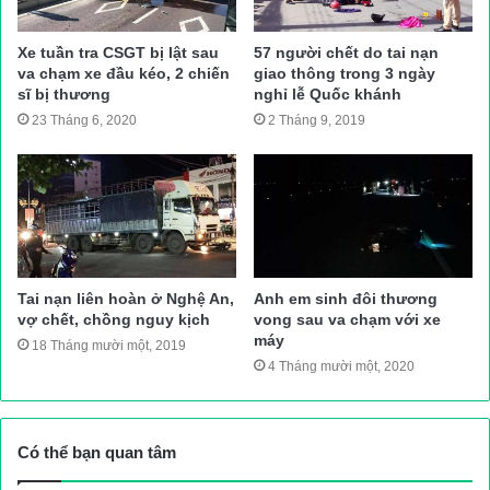
và Công an thị xã Hương Trà đã có mặt tại hiện trường điều tiết
giao thông, điều động xe cẩu đến để “giải cứu” xe ô tô tải gặp
Xe tuần tra CSGT bị lật sau
57 người chết do tai nạn
nạn khỏi hiện trường, đảm bảo lưu thông qua đường tránh Huế.
va chạm xe đầu kéo, 2 chiến
giao thông trong 3 ngày
sĩ bị thương
nghỉ lễ Quốc khánh
23 Tháng 6, 2020
2 Tháng 9, 2019
Xe cẩu đã được lực lượng CSGT điều động đến “giải cứu” xe
tải gặp nạn khỏi hiện trường. Ảnh C.A
Nguyên nhân vụ tai nạn hiện đang được cơ quan chức năng
điều tra, làm rõ.
Duy Lợi
Tai nạn liên hoàn ở Nghệ An,
Anh em sinh đôi thương
Nguồn bài viết:
ATGT.VN
vợ chết, chồng nguy kịch
vong sau va chạm với xe
máy
18 Tháng mười một, 2019
4 Tháng mười một, 2020
tai nạn giao thông
Tin tuc trong ngay
Có thể bạn quan tâm