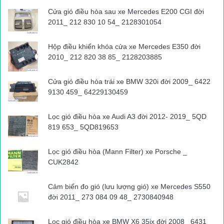
Cửa gió điều hòa sau xe Mercedes E200 CGI đời
2011_ 212 830 10 54_ 2128301054
Hộp điều khiển khóa cửa xe Mercedes E350 đời
2010_ 212 820 38 85_ 2128203885
Cửa gió điều hòa trái xe BMW 320i đời 2009_ 6422
9130 459_ 64229130459
Lọc gió điều hòa xe Audi A3 đời 2012- 2019_ 5QD
819 653_ 5QD819653
Lọc gió điều hòa (Mann Filter) xe Porsche _
CUK2842
Cảm biến đo gió (lưu lượng gió) xe Mercedes S550
đời 2011_ 273 084 09 48_ 2730840948
Lọc gió điều hòa xe BMW X6 35ix đời 2008_ 6431