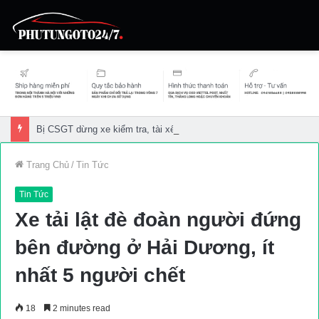
Bị CSGT dừng xe kiểm tra, tài xế đồng loạt điện thoại xin ý kiến chủ xe
Trang Chủ
/
Tin Tức
Tin Tức
Xe tải lật đè đoàn người đứng
bên đường ở Hải Dương, ít
nhất 5 người chết
18
2 minutes read