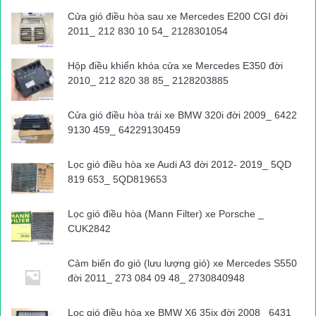
Cửa gió điều hòa sau xe Mercedes E200 CGI đời
Thông tin ban đầu, vụ tai nạn đặc biệt nghiêm trọng xảy ra vào
2011_ 212 830 10 54_ 2128301054
khoảng 6h30 sáng nay ( 23/7), tại km 63 trên QL5 đoạn qua khu
vực xã Cộng Hòa, huyện Kim Thành – Hải Dương.
Hộp điều khiển khóa cửa xe Mercedes E350 đời
2010_ 212 820 38 85_ 2128203885
Vụ tai nạn khiến ít nhất 6 người chết
Cửa gió điều hòa trái xe BMW 320i đời 2009_ 6422
9130 459_ 64229130459
Trao đổi với PV báo Giao thông, đại diện Trạm CSGT Ba Hàng
Hải Dương xác nhận thông tin và cho biết, thời điểm trên, 1 xe
Lọc gió điều hòa xe Audi A3 đời 2012- 2019_ 5QD
tải chưa rõ BKS đã đổ đè vào đoàn người đang đứng chờ sang
819 653_ 5QD819653
đường.
Lọc gió điều hòa (Mann Filter) xe Porsche _
CUK2842
Liên quan vụ tai nạn, đại diện công an huyện Kim Thành (Hải
Dương) thông tin thêm, vào lúc 4h30 sáng nay (23/7), ông Đào
Cảm biến đo gió (lưu lượng gió) xe Mercedes S550
Quang Huấn đi tập thể dục bị một xe chở khách 16 chỗ đâm tử
đời 2011_ 273 084 09 48_ 2730840948
vong. Chiếc xe gây tai nạn đỗ tại hiện trường bật đèn cảnh báo.
Gần đó, CSGT đã có mặt bảo vệ hiện trường, điều tiết giao
Lọc gió điều hòa xe BMW X6 35ix đời 2008_ 6431