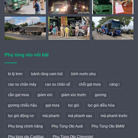
Phụ tùng oto nổi bật
bi tỳ trơn
bánh răng cam hút
bình nước phụ
cao su chân máy
cao su chân số
chổi gạt mưa
càng i
cần gạt mưa
giảm xóc
giảm xóc trước
gương
gương chiếu hậu
gạt mưa
lọc gió
lọc gió điều hòa
lọc gió động cơ
má phanh
má phanh sau
má phanh trước
Phụ tùng chính hãng
Phụ Tùng Oto Audi
Phụ Tùng Oto BMW
Phụ tùng oto Cadillac
Phụ Tùng Oto Chevrolet