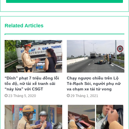
Hiện trường vụ tai nạn thảm khốc
Theo cập nhật mới nhất của PV Báo Giao thông, tính đến 8h
sáng nay đã có 5 người tử vong sau vụ tai nạn. Tài xế chiếc xe
Related Articles
tải bị lật đã được đưa ra khỏi cabin trong tình trạng bị thương
nặng. Một số người khác bị thương đã được đưa đi bệnh viện.
Xem Clip vụ tai nạn ở Hải Dương:
“Dính” phạt 7 triệu đồng lỗi
Chạy ngược chiều trên Lộ
tốc độ, nữ tài xế tranh cãi
Tẻ-Rạch Sỏi, người phụ nữ
“nảy lửa” với CSGT
va chạm xe tải tử vong
23 Tháng 5, 2020
29 Tháng 1, 2021