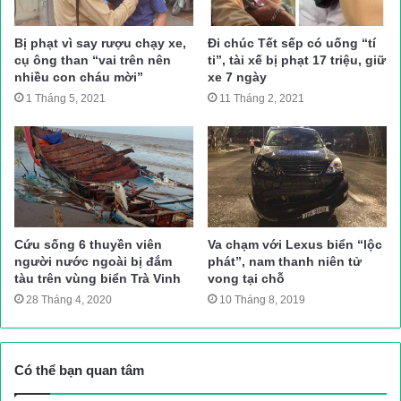
Bị phạt vì say rượu chạy xe,
Đi chúc Tết sếp có uống “tí
cụ ông than “vai trên nên
ti”, tài xế bị phạt 17 triệu, giữ
nhiều con cháu mời”
xe 7 ngày
1 Tháng 5, 2021
11 Tháng 2, 2021
8 giờ 50 phút, Bộ trưởng Bộ GTVT Nguyễn Văn Thể và Phó
Cứu sống 6 thuyền viên
Va chạm với Lexus biển “lộc
chủ tịch chuyên trách Uỷ ban ATGT quốc gia Khuất Việt Hùng
người nước ngoài bị đắm
phát”, nam thanh niên tử
đã có mặt tại hiện trường chỉ đạo công tác khắc phục hậu quả
tàu trên vùng biển Trà Vinh
vong tại chỗ
vụ tai nạn, thăm hỏi nạn nhân.
28 Tháng 4, 2020
10 Tháng 8, 2019
Bộ trưởng GTVT Nguyễn Văn Thể nghe báo cáo vụ việc ngay
Có thể bạn quan tâm
tại hiện trường