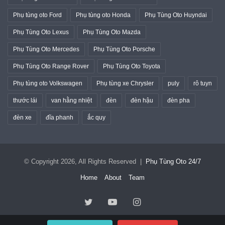
Phụ tùng oto Ford
Phụ tùng oto Honda
Phụ Tùng Oto Huyndai
Phụ Tùng Oto Lexus
Phụ Tùng Oto Mazda
Phụ Tùng Oto Mercedes
Phụ Tùng Oto Porsche
Phụ Tùng Oto Range Rover
Phụ Tùng Oto Toyota
Phụ tùng oto Volkswagen
Phụ tùng xe Chrysler
puly
rô tuyn
thước lái
van hằng nhiệt
đèn
đèn hậu
đèn pha
đèn xe
đĩa phanh
ắc quy
© Copyright 2026, All Rights Reserved |
Phụ Tùng Oto 24/7
Home
About
Team
Twitter
YouTube
Instagram