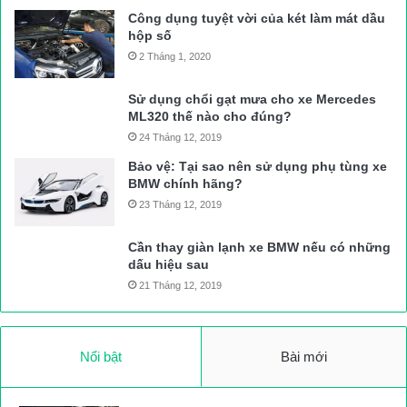
Công dụng tuyệt vời của két làm mát dầu
hộp số
2 Tháng 1, 2020
Xem khoảnh khắc kinh hoàng xe tải đâm trực diện đoàn người
dừng chờ sang đường khiến 5 người chết trên QL5
Sử dụng chổi gạt mưa cho xe Mercedes
ML320 thế nào cho đúng?
Đến 6h30, một chiếc xe tải đi tới gần hiện trường vụ tai nạn, bất
24 Tháng 12, 2019
ngờ đánh lái lao lên dải phân cách, tông thẳng vào đoàn người
Bảo vệ: Tại sao nên sử dụng phụ tùng xe
đang đứng chờ sang đường tại điểm giao cắt khiến 5 người
BMW chính hãng?
chết, 2 người bị thương.
23 Tháng 12, 2019
Cần thay giàn lạnh xe BMW nếu có những
Vụ tai nạn đang khiến QL5 ùn tắc nghiêm trọng cả 2 chiều, ước
dấu hiệu sau
tính kéo dài 6km. Lực lượng chức năng đang tiến hành điều tiết,
21 Tháng 12, 2019
phân luồng giao thông.
Tiếp tục cập nhật….
Nổi bật
Bài mới
Việt Hòa
Nguồn bài viết:
ATGT.VN