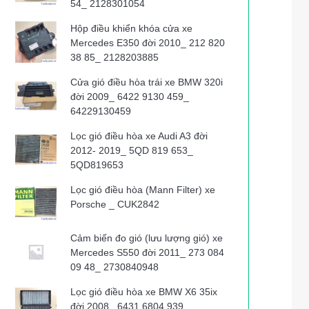
54_ 2128301054
Hộp điều khiển khóa cửa xe
Mercedes E350 đời 2010_ 212 820
38 85_ 2128203885
Cửa gió điều hòa trái xe BMW 320i
đời 2009_ 6422 9130 459_
64229130459
Lọc gió điều hòa xe Audi A3 đời
2012- 2019_ 5QD 819 653_
5QD819653
Lọc gió điều hòa (Mann Filter) xe
Porsche _ CUK2842
Cảm biến đo gió (lưu lượng gió) xe
Mercedes S550 đời 2011_ 273 084
09 48_ 2730840948
Lọc gió điều hòa xe BMW X6 35ix
đời 2008_ 6431 6804 939_