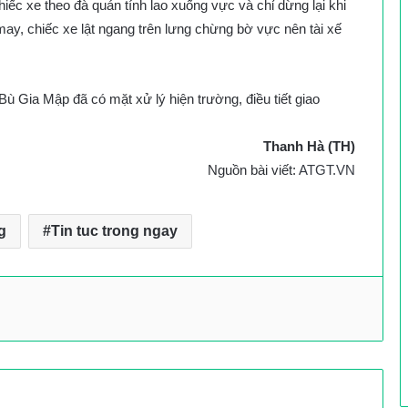
iếc xe theo đà quán tính lao xuống vực và chỉ dừng lại khi
may, chiếc xe lật ngang trên lưng chừng bờ vực nên tài xế
ù Gia Mập đã có mặt xử lý hiện trường, điều tiết giao
Thanh Hà (TH)
Nguồn bài viết:
ATGT.VN
g
Tin tuc trong ngay