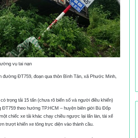
rường vụ tai nạn
rên đường ĐT759, đoạn qua thôn Bình Tân, xã Phước Minh,
 có trọng tải 15 tấn (chưa rõ biển số và người điều khiển)
ờng ĐT759 theo hướng TP.HCM – huyện biên giới Bù Đốp
t chiếc xe tải khác chạy chiều ngược lại lấn làn, tài xế
ơn trượt khiến xe tông trực diện vào thành cầu.