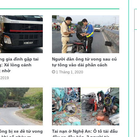
ng gia đình gặp tai
Người đàn ông tử vong sau cú
g: Xé lòng cảnh
tự tông vào dải phân cách
t nhờ
1 Tháng 1, 2020
 2019
ông bị xe đè tử vong
Tai nạn ở Nghệ An: Ô tô tải đấu
 khi cố nhảy ra
đầu xe đầu kéo, 2 người tử