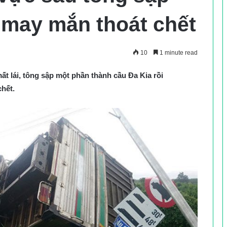
ế may mắn thoát chết
10
1 minute read
t lái, tông sập một phần thành cầu Đa Kia rồi
chết.