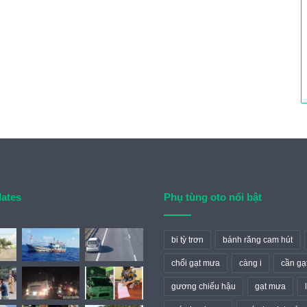
dates
Phụ tùng oto nổi bật
bi tỳ trơn
bánh răng cam hút
chổi gạt mưa
càng i
cần gạ
gương chiếu hậu
gạt mưa