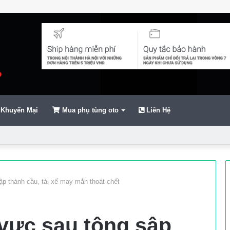
Khuyến Mại
Mua phụ tùng oto
Liên Hệ
ển
ập thành cầu, tài xế may mắn thoát chết
 vực sau tông sập