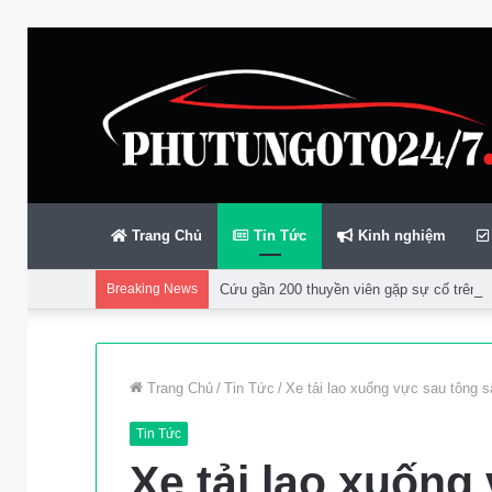
Trang Chủ
Tin Tức
Kinh nghiệm
Breaking News
Cứu gần 200 thuyền viên gặp sự cố trên bi
Trang Chủ
/
Tin Tức
/
Xe tải lao xuống vực sau tông s
Tin Tức
Xe tải lao xuống