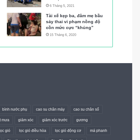
6 Tháng 5, 2021
Tài xế kẹp ba, đâm mẹ bầu
sảy thai vi phạm nồng độ
cồn mức cực “khủng”
15 Tháng 6, 2020
bình nước phụ
cao su chân máy
cao su chân số
t mưa
giảm xóc
giảm xóc trước
gương
lọc gió
lọc gió điều hòa
lọc gió động cơ
má phanh