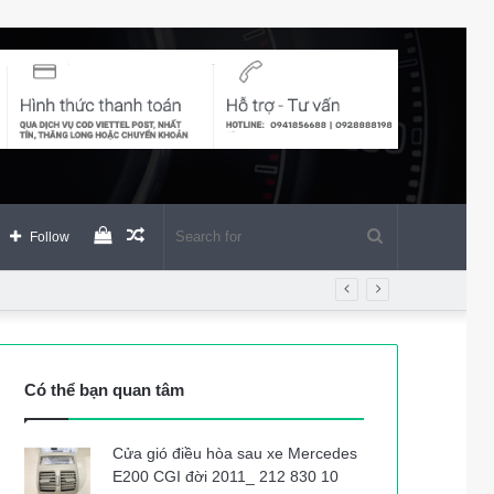
View
Random
Search
Follow
your
Article
for
shopping
Có thể bạn quan tâm
cart
Cửa gió điều hòa sau xe Mercedes
E200 CGI đời 2011_ 212 830 10