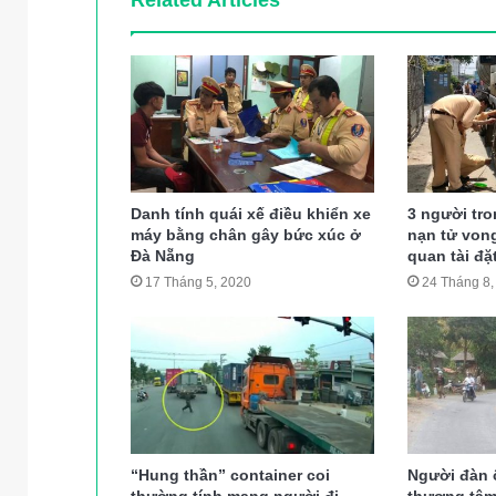
Danh tính quái xế điều khiển xe
3 người tro
máy bằng chân gây bức xúc ở
nạn tử von
Đà Nẵng
quan tài đặ
17 Tháng 5, 2020
24 Tháng 8,
“Hung thần” container coi
Người đàn 
thường tính mạng người đi
thương tâm