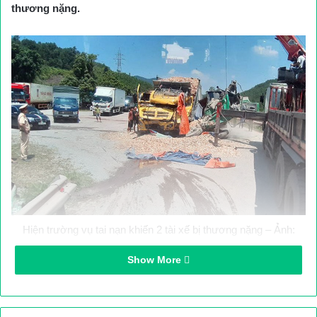
thương nặng.
Hiện trường vụ tai nạn khiến 2 tài xế bị thương nặng – Ảnh:
Phạm Công
Show More
Vụ TNGT nghiêm trọng xảy ra vào khoảng 10h30 ngày 13/9,
trên QL18 đoạn qua xã Cộng Hòa, thành phố Cẩm Phả, tỉnh
Quảng Ninh.