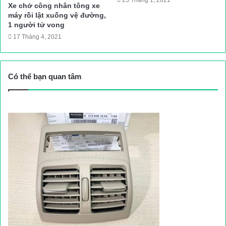
25 Tháng 1, 2021
Xe chở công nhân tông xe
thông, điều tra nguyên nhân vụ tai nạn.
máy rồi lật xuống vệ đường,
Thanh Hà (TH)
1 người tử vong
Nguồn bài viết:
ATGT.VN
17 Tháng 4, 2021
tai nạn giao thông
Tin tuc trong ngay
Có thể bạn quan tâm