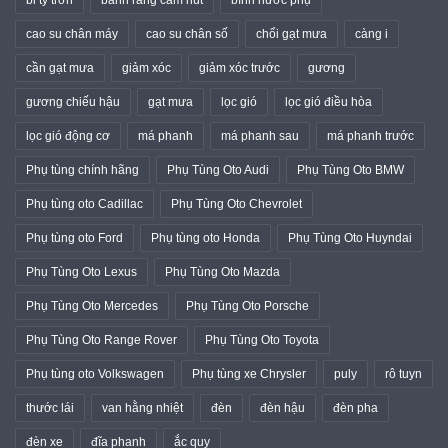
bi tỳ trơn
bánh răng cam hút
bình nước phụ
cao su chân máy
cao su chân số
chổi gạt mưa
càng i
cần gạt mưa
giảm xóc
giảm xóc trước
gương
gương chiếu hậu
gạt mưa
lọc gió
lọc gió điều hòa
lọc gió động cơ
má phanh
má phanh sau
má phanh trước
Phụ tùng chính hãng
Phụ Tùng Oto Audi
Phụ Tùng Oto BMW
Phụ tùng oto Cadillac
Phụ Tùng Oto Chevrolet
Phụ tùng oto Ford
Phụ tùng oto Honda
Phụ Tùng Oto Huyndai
Phụ Tùng Oto Lexus
Phụ Tùng Oto Mazda
Phụ Tùng Oto Mercedes
Phụ Tùng Oto Porsche
Phụ Tùng Oto Range Rover
Phụ Tùng Oto Toyota
Phụ tùng oto Volkswagen
Phụ tùng xe Chrysler
puly
rô tuyn
thước lái
van hằng nhiệt
đèn
đèn hậu
đèn pha
đèn xe
đĩa phanh
ắc quy