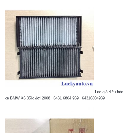
Lọc gió điều hòa
xe BMW X6 35ix đời 2008_ 6431 6804 939_ 64316804939