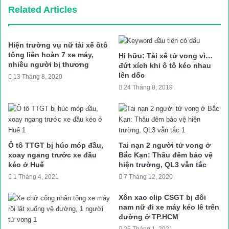
Related Articles
Theo thông tin ban đầu, thời điểm trên, xe tải chở xi măng mang
BKS: 14C – 123.20 (chưa rõ danh tính tài xế) lưu thông trên
Hiện trường vụ nữ tài xế ôtô
QL18 theo hướng Cẩm Phả – Tiên Yên. Khi đến Km181+700 thì
tông liên hoàn 7 xe máy,
Hi hữu: Tài xế tử vong vì…
xảy ra va chạm ô tô tải chở dăm gỗ BKS: 14LD – 002.47 (cũng
nhiều người bị thương
đứt xích khi ô tô kéo nhau
lên dốc
chưa rõ danh tính tài xế) đang chạy chiều ngược lại.
13 Tháng 8, 2020
24 Tháng 8, 2019
Vụ tai nạn khiến phần cabin của xe tải chở xi măng rời hẳn ra
ngoài khung xe, phần cabin xe chở dăm gỗ cũng bị biến dạng
nghiêm trọng, 2 tài xế bị thương nặng đã được đưa đi cấp cứu
ngay sau đó. Tại hiện trường, xi măng và dăm gỗ vương vãi
Ô tô TTGT bị húc móp đầu,
Tai nạn 2 người tử vong ở
xoay ngang trước xe đầu
Bắc Kạn: Thâu đêm bảo vệ
đầy đường khiến QL18 ùn tắc, các phương tiện phải đi cùng
kéo ở Huế
hiện trường, QL3 vẫn tắc
một làn đường.
1 Tháng 4, 2021
7 Tháng 12, 2020
Nhận được thông tin, lực lượng chức năng thành phố Cẩm Phả
Xôn xao clip CSGT bị đôi
nam nữ đi xe máy kéo lê trên
đã có mặt phối hợp Đội tuần tra kiểm soát giao thông số 2
đường ở TP.HCM
(Công an tỉnh Quảng Ninh) xử lý hiện trường, điều tiết giao