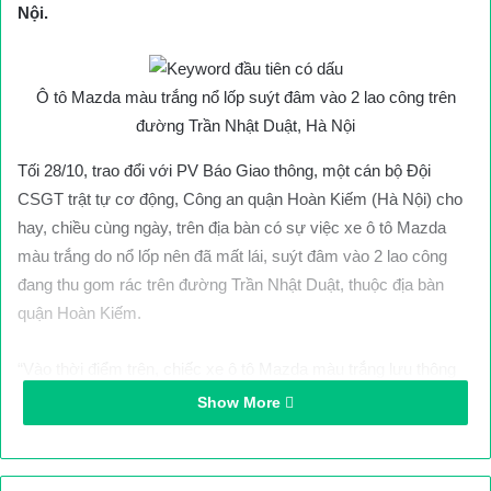
Nội.
Ô tô Mazda màu trắng nổ lốp suýt đâm vào 2 lao công trên
đường Trần Nhật Duật, Hà Nội
Tối 28/10, trao đổi với PV Báo Giao thông, một cán bộ Đội
CSGT trật tự cơ động, Công an quận Hoàn Kiếm (Hà Nội) cho
hay, chiều cùng ngày, trên địa bàn có sự việc xe ô tô Mazda
màu trắng do nổ lốp nên đã mất lái, suýt đâm vào 2 lao công
đang thu gom rác trên đường Trần Nhật Duật, thuộc địa bàn
quận Hoàn Kiếm.
“Vào thời điểm trên, chiếc xe ô tô Mazda màu trắng lưu thông
với tốc độ bình thường hướng từ
Nghi Tàm (quận Tây Hồ) đi
Show More
cầu
Chương Dương, khi đi đến đường Trần Nhật Duật xe bỗng
nổ lốp, loạng choạng lao sát vào xe đẩy thu gom rác ven
đường. Thời điểm này, có 2 lao công đang làm việc gần xe rác.