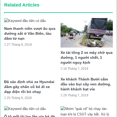
Related Articles
Tuy nhiên, 2 lao công không bị thương”, nguồn tin này cho biết.
Được biết, sau khi nổ lốp và loạng choạng tay lái suýt đâm vào
hai lao công ven đường, tài xế xe Mazda đã điều khiển xe một
Nam thanh niên vượt ẩu qua
đoạn ngắn rồi dừng lại, quay trở lại xem xét sự việc.
đường sắt ở Văn Điển, tàu
đâm tử nạn
Diệp Anh- Văn Huế
27 Tháng 9, 2019
Nguồn bài viết:
ATGT.VN
Xe tải tông 2 xe máy chờ qua
đường, 1 người chết, 1
người nguy kịch
39 người chết ở Anh mới nhất
16 Tháng 7, 2019
Tin tuc trong ngay
Xe khách Thành Bưởi cắm
Đã xác định chủ xe Hyundai
đầu vào bụi cây ven đường,
đâm gãy chân cô bé đi xe
hành khách bạt vía
đạp điện rồi bỏ chạy
29 Tháng 7, 2019
25 Tháng 8, 2020
Ô tô mất lái lao lên vỉa hè đè