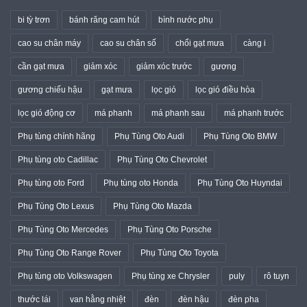
bi tỳ trơn
bánh răng cam hút
bình nước phụ
cao su chân máy
cao su chân số
chổi gạt mưa
càng i
cần gạt mưa
giảm xóc
giảm xóc trước
gương
gương chiếu hậu
gạt mưa
lọc gió
lọc gió điều hòa
lọc gió động cơ
má phanh
má phanh sau
má phanh trước
Phụ tùng chính hãng
Phụ Tùng Oto Audi
Phụ Tùng Oto BMW
Phụ tùng oto Cadillac
Phụ Tùng Oto Chevrolet
Phụ tùng oto Ford
Phụ tùng oto Honda
Phụ Tùng Oto Huyndai
Phụ Tùng Oto Lexus
Phụ Tùng Oto Mazda
Phụ Tùng Oto Mercedes
Phụ Tùng Oto Porsche
Phụ Tùng Oto Range Rover
Phụ Tùng Oto Toyota
Phụ tùng oto Volkswagen
Phụ tùng xe Chrysler
puly
rô tuyn
thước lái
van hằng nhiệt
đèn
đèn hậu
đèn pha