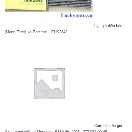
Lọc gió điều hòa
(Mann Filter) xe Porsche _ CUK2842
Cảm biến đo gió
(lưu lượng gió) xe Mercedes S550 đời 2011_ 273 084 09 48_