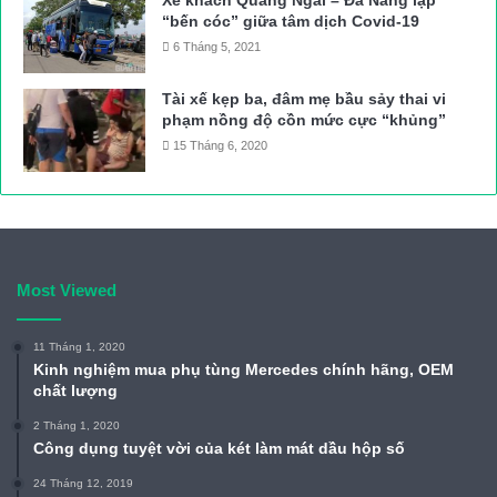
Xe khách Quảng Ngãi – Đà Nẵng lập
“bến cóc” giữa tâm dịch Covid-19
6 Tháng 5, 2021
Tài xế kẹp ba, đâm mẹ bầu sảy thai vi
phạm nồng độ cồn mức cực “khủng”
15 Tháng 6, 2020
Most Viewed
11 Tháng 1, 2020
Kinh nghiệm mua phụ tùng Mercedes chính hãng, OEM
chất lượng
2 Tháng 1, 2020
Công dụng tuyệt vời của két làm mát dầu hộp số
24 Tháng 12, 2019