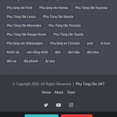
Phụ tùng oto Ford
Phụ tùng oto Honda
Phụ Tùng Oto Huyndai
Phụ Tùng Oto Lexus
Phụ Tùng Oto Mazda
Phụ Tùng Oto Mercedes
Phụ Tùng Oto Porsche
Phụ Tùng Oto Range Rover
Phụ Tùng Oto Toyota
Phụ tùng oto Volkswagen
Phụ tùng xe Chrysler
puly
rô tuyn
thước lái
van hằng nhiệt
đèn
đèn hậu
đèn pha
đèn xe
đĩa phanh
ắc quy
© Copyright 2026, All Rights Reserved |
Phụ Tùng Oto 24/7
Home
About
Team
Twitter
YouTube
Instagram