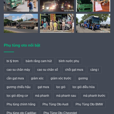
Phụ tùng oto nổi bật
bi tỳ trơn
bánh răng cam hút
bình nước phụ
cao su chân máy
cao su chân số
chổi gạt mưa
càng i
cần gạt mưa
giảm xóc
giảm xóc trước
gương
gương chiếu hậu
gạt mưa
lọc gió
lọc gió điều hòa
lọc gió động cơ
má phanh
má phanh sau
má phanh trước
Phụ tùng chính hãng
Phụ Tùng Oto Audi
Phụ Tùng Oto BMW
Phụ tùng oto Cadillac
Phụ Tùng Oto Chevrolet