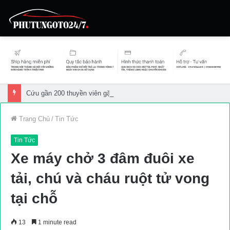
Cứu gần 200 thuyền viên gặp sự cố trên biển
Trang Chủ
/
Tin Tức
Tin Tức
Xe máy chở 3 đâm đuôi xe
tải, chú và cháu ruột tử vong
tại chỗ
13
1 minute read