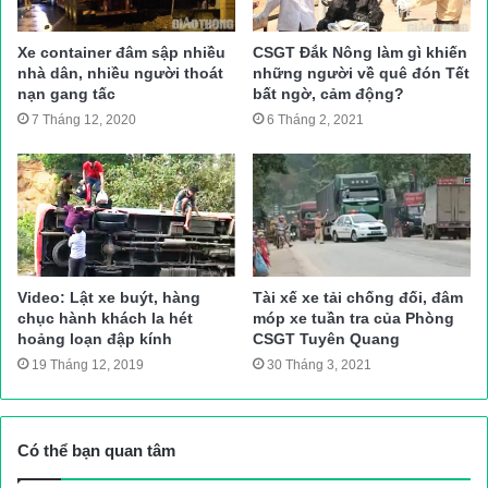
Anh tử vong tại chỗ; anh Dương Văn Tuấn bị thương được đưa
đi cấp cứu trong tình trạng nguy kịch; xe máy bị hư hỏng.
Xe container đâm sập nhiều
CSGT Đắk Nông làm gì khiến
nhà dân, nhiều người thoát
những người về quê đón Tết
nạn gang tấc
bất ngờ, cảm động?
Được biết, 2 nạn nhân tử vong tại chỗ là chú cháu ruột.
7 Tháng 12, 2020
6 Tháng 2, 2021
Sỹ Hòa
Nguồn bài viết:
ATGT.VN
tai nạn giao thông
Tin tức 24h
Video: Lật xe buýt, hàng
Tài xế xe tải chống đối, đâm
chục hành khách la hét
móp xe tuần tra của Phòng
hoảng loạn đập kính
CSGT Tuyên Quang
19 Tháng 12, 2019
30 Tháng 3, 2021
Có thể bạn quan tâm