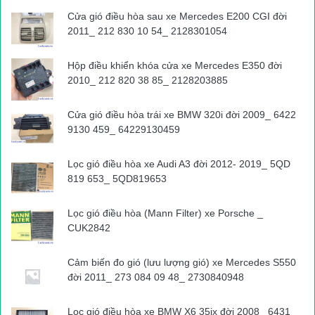
Cửa gió điều hòa sau xe Mercedes E200 CGI đời
2011_ 212 830 10 54_ 2128301054
Hộp điều khiển khóa cửa xe Mercedes E350 đời
2010_ 212 820 38 85_ 2128203885
Cửa gió điều hòa trái xe BMW 320i đời 2009_ 6422
9130 459_ 64229130459
Lọc gió điều hòa xe Audi A3 đời 2012- 2019_ 5QD
819 653_ 5QD819653
Lọc gió điều hòa (Mann Filter) xe Porsche _
CUK2842
Cảm biến đo gió (lưu lượng gió) xe Mercedes S550
đời 2011_ 273 084 09 48_ 2730840948
Lọc gió điều hòa xe BMW X6 35ix đời 2008_ 6431