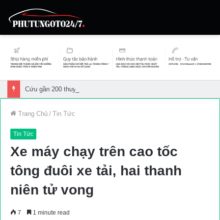
Cứu gần 200 thuyền viên gặp sự cố trên biển
Trang Chủ
/
Tin Tức
Tin Tức
Xe máy chạy trên cao tốc
tông đuôi xe tải, hai thanh
niên tử vong
7
1 minute read