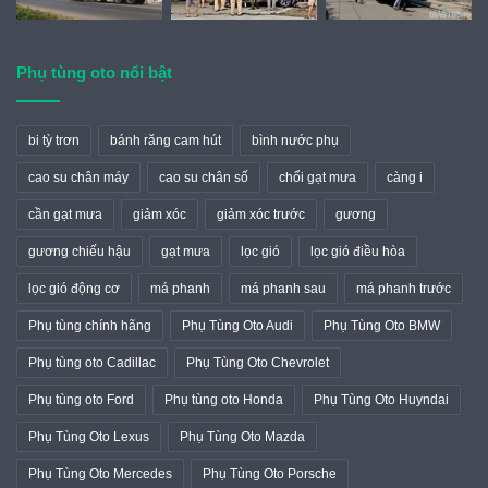
Phụ tùng oto nổi bật
bi tỳ trơn
bánh răng cam hút
bình nước phụ
cao su chân máy
cao su chân số
chổi gạt mưa
càng i
cần gạt mưa
giảm xóc
giảm xóc trước
gương
gương chiếu hậu
gạt mưa
lọc gió
lọc gió điều hòa
lọc gió động cơ
má phanh
má phanh sau
má phanh trước
Phụ tùng chính hãng
Phụ Tùng Oto Audi
Phụ Tùng Oto BMW
Phụ tùng oto Cadillac
Phụ Tùng Oto Chevrolet
Phụ tùng oto Ford
Phụ tùng oto Honda
Phụ Tùng Oto Huyndai
Phụ Tùng Oto Lexus
Phụ Tùng Oto Mazda
Phụ Tùng Oto Mercedes
Phụ Tùng Oto Porsche