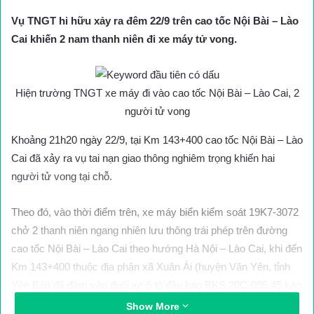
Vụ TNGT hi hữu xảy ra đêm 22/9 trên cao tốc Nội Bài – Lào
Cai khiến 2 nam thanh niên đi xe máy tử vong.
Hiện trường TNGT xe máy đi vào cao tốc Nội Bài – Lào Cai, 2
người tử vong
Khoảng 21h20 ngày 22/9, tại Km 143+400 cao tốc Nội Bài – Lào
Cai đã xảy ra vụ tai nạn giao thông nghiêm trọng khiến hai
người tử vong tại chỗ.
Theo đó, vào thời điểm trên, xe máy biển kiểm soát 19K7-3072
chở 2 thanh niên ngang nhiên lưu thông trái phép trên đường
cao tốc Nội Bài – Lào Cai theo hướng Hà Nội – Lào Cai, khi đến
Km 143+400 thuộc địa phận xã Xuân Ái (huyện Văn Yên, tỉnh
Yên Bái) đã đâm vào đuôi xe ô tô đầu kéo BKS 20C-095.45 kéo
theo rơmoóc 20R-005.44 bị hỏng máy đang đỗ ở làn dừng khẩn
Show More