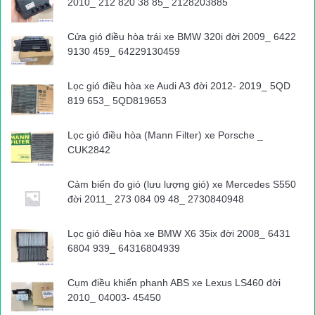
2010_ 212 820 38 85_ 2128203885
Cửa gió điều hòa trái xe BMW 320i đời 2009_ 6422
9130 459_ 64229130459
Lọc gió điều hòa xe Audi A3 đời 2012- 2019_ 5QD
819 653_ 5QD819653
Lọc gió điều hòa (Mann Filter) xe Porsche _
CUK2842
Cảm biến đo gió (lưu lượng gió) xe Mercedes S550
đời 2011_ 273 084 09 48_ 2730840948
Lọc gió điều hòa xe BMW X6 35ix đời 2008_ 6431
6804 939_ 64316804939
Cụm điều khiển phanh ABS xe Lexus LS460 đời
2010_ 04003- 45450