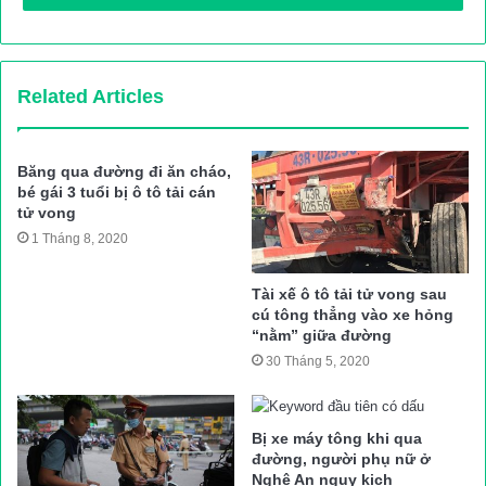
cấp.
Thời điểm này, lái xe đầu kéo không có mặt tại hiện trường. Vụ
tai nạn khiến 2 người đi trên xe máy tử vong tại chỗ.
Related Articles
Danh tính các nạn nhân được xác định là Phùng Tiến Hiếu (SN
Băng qua đường đi ăn cháo,
1998, trú tại thôn Nghĩa Lạc, xã Hoàng Thắng, huyện Văn Yên,
bé gái 3 tuổi bị ô tô tải cán
tỉnh Yên Bái) và Trần Văn Linh (SN 2002, trú tại Thôn 1, xã Quy
tử vong
Mông, huyện Trấn Yên, tỉnh Yên Bái).
1 Tháng 8, 2020
Hiện, vụ TNGT đang được Công an huyện Văn Yên điều tra,
Tài xế ô tô tải tử vong sau
cú tông thẳng vào xe hỏng
làm rõ.
“nằm” giữa đường
Yến Chi
30 Tháng 5, 2020
Nguồn bài viết:
ATGT.VN
Bị xe máy tông khi qua
tai nạn giao thông
Tin tuc trong ngay
đường, người phụ nữ ở
Nghệ An nguy kịch