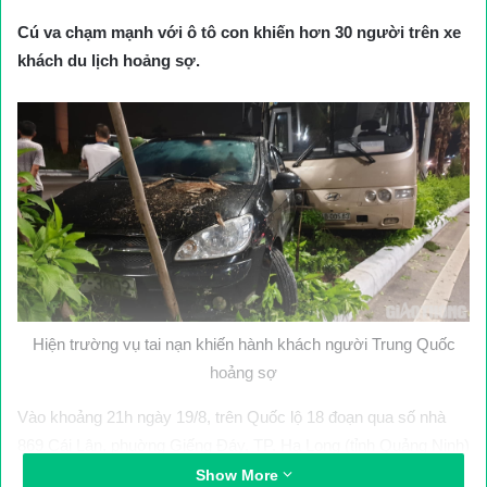
Cú va chạm mạnh với ô tô con khiến hơn 30 người trên xe
khách du lịch hoảng sợ.
Hiện trường vụ tai nạn khiến hành khách người Trung Quốc
hoảng sợ
Vào khoảng 21h ngày 19/8, trên Quốc lộ 18 đoạn qua số nhà
869 Cái Lân, phuờng Giếng Đáy, TP. Hạ Long (tỉnh Quảng Ninh)
xảy ra vụ tai nạn giao thông giữa xe khách du lịch với xe ô tô 4
Show More