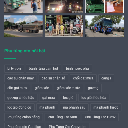
Phụ tùng oto nổi bật
bi tỳ trơn
bánh răng cam hút
bình nước phụ
cao su chân máy
cao su chân số
chổi gạt mưa
càng i
cần gạt mưa
giảm xóc
giảm xóc trước
gương
gương chiếu hậu
gạt mưa
lọc gió
lọc gió điều hòa
lọc gió động cơ
má phanh
má phanh sau
má phanh trước
Phụ tùng chính hãng
Phụ Tùng Oto Audi
Phụ Tùng Oto BMW
Phụ tùng oto Cadillac
Phụ Tùng Oto Chevrolet