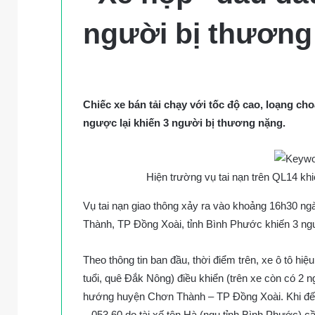
người bị thương
Chiếc xe bán tải chạy với tốc độ cao, loạng ch
ngược lại khiến 3 người bị thương nặng.
Hiện trường vụ tai nạn trên QL14 kh
Vụ tai nạn giao thông xảy ra vào khoảng 16h30 ng
Thành, TP Đồng Xoài, tỉnh Bình Phước khiến 3 ng
Theo thông tin ban đầu, thời điểm trên, xe ô tô h
tuổi, quê Đắk Nông) điều khiển (trên xe còn có 2 
hướng huyện Chơn Thành – TP Đồng Xoài. Khi đến 
– 053.60 do tài xế tên Hà (ngụ tỉnh Bình Phước) cầ