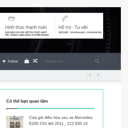
View
Random
Search
Follow
your
Article
for
shopping
Có thể bạn quan tâm
cart
Cửa gió điều hòa sau xe Mercedes
E200 CGI đời 2011_ 212 830 10