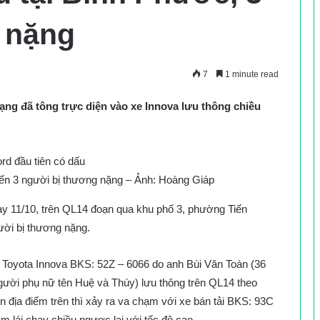
 nặng
7
1 minute read
oạng đã tông trực diện vào xe Innova lưu thông chiều
iến 3 người bị thương nặng – Ảnh: Hoàng Giáp
ày 11/10, trên QL14 đoạn qua khu phố 3, phường Tiến
ười bị thương nặng.
iệu Toyota Innova BKS: 52Z – 6066 do anh Bùi Văn Toàn (36
người phụ nữ tên Huệ và Thúy) lưu thông trên QL14 theo
địa điểm trên thì xảy ra va chạm với xe bán tải BKS: 93C
m lái chạy chiều ngược lại với tốc độ cao.