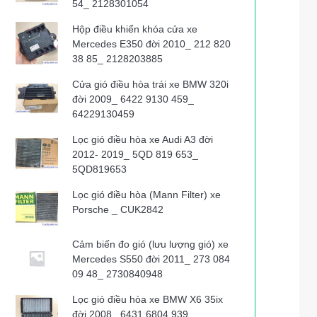
54_ 2128301054
Hộp điều khiển khóa cửa xe
Mercedes E350 đời 2010_ 212 820
38 85_ 2128203885
Cửa gió điều hòa trái xe BMW 320i
đời 2009_ 6422 9130 459_
64229130459
Lọc gió điều hòa xe Audi A3 đời
2012- 2019_ 5QD 819 653_
5QD819653
Lọc gió điều hòa (Mann Filter) xe
Porsche _ CUK2842
Cảm biến đo gió (lưu lượng gió) xe
Mercedes S550 đời 2011_ 273 084
09 48_ 2730840948
Lọc gió điều hòa xe BMW X6 35ix
đời 2008_ 6431 6804 939_