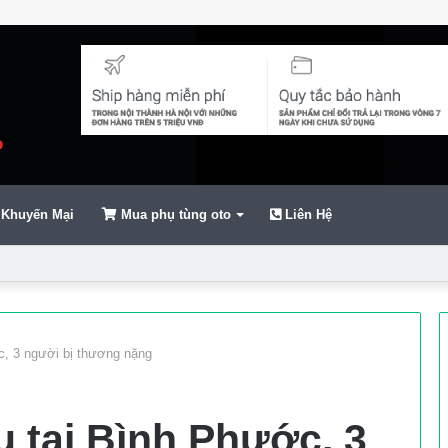
Khuyến Mại
Mua phụ tùng oto
Liên Hệ
ển
c, 3 người bị thương nặng
 tại Bình Phước, 3