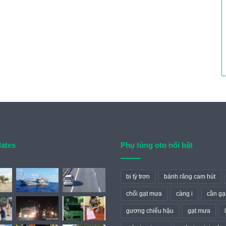
dates
Phụ tùng oto nổi bật
bi tỳ trơn
bánh răng cam hút
chổi gạt mưa
càng i
cần gạ
gương chiếu hậu
gạt mưa