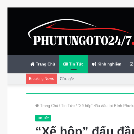
Trang Chủ
Tin Tức
Kinh nghiệm
Breaking News
Cứu gần 200 thuyền viên gặp sự cố trên bi
Trang Chủ
/
Tin Tức
/
“Xế hộp” đấu đầu tại Bình Phướ
Tin Tức
“Xế hộp” đấu đầu