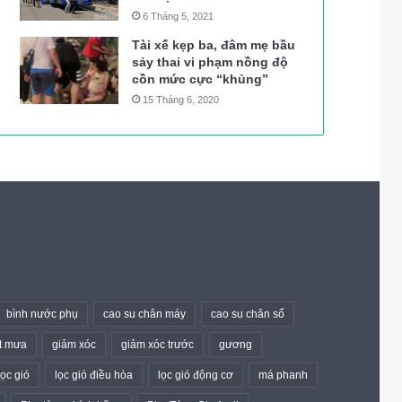
6 Tháng 5, 2021
Tài xế kẹp ba, đâm mẹ bầu
sảy thai vi phạm nồng độ
cồn mức cực “khủng”
15 Tháng 6, 2020
bình nước phụ
cao su chân máy
cao su chân số
t mưa
giảm xóc
giảm xóc trước
gương
lọc gió
lọc gió điều hòa
lọc gió động cơ
má phanh