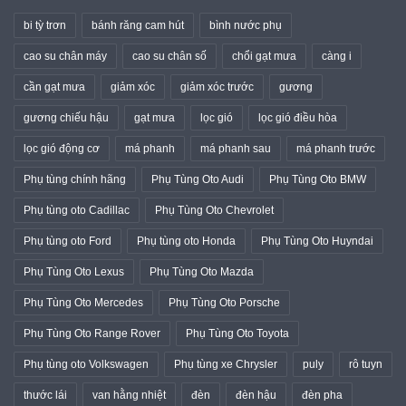
bi tỳ trơn
bánh răng cam hút
bình nước phụ
cao su chân máy
cao su chân số
chổi gạt mưa
càng i
cần gạt mưa
giảm xóc
giảm xóc trước
gương
gương chiếu hậu
gạt mưa
lọc gió
lọc gió điều hòa
lọc gió động cơ
má phanh
má phanh sau
má phanh trước
Phụ tùng chính hãng
Phụ Tùng Oto Audi
Phụ Tùng Oto BMW
Phụ tùng oto Cadillac
Phụ Tùng Oto Chevrolet
Phụ tùng oto Ford
Phụ tùng oto Honda
Phụ Tùng Oto Huyndai
Phụ Tùng Oto Lexus
Phụ Tùng Oto Mazda
Phụ Tùng Oto Mercedes
Phụ Tùng Oto Porsche
Phụ Tùng Oto Range Rover
Phụ Tùng Oto Toyota
Phụ tùng oto Volkswagen
Phụ tùng xe Chrysler
puly
rô tuyn
thước lái
van hằng nhiệt
đèn
đèn hậu
đèn pha