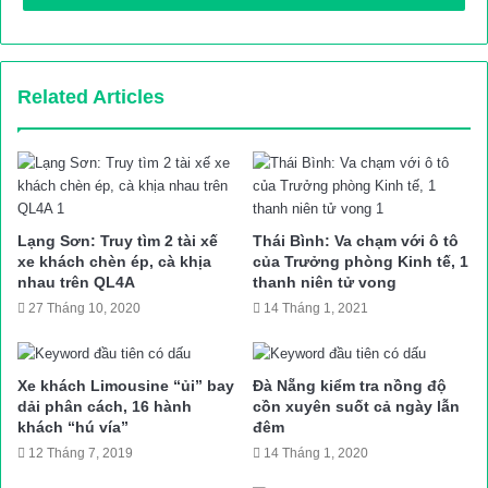
đang tiến hành kiểm đếm gần 30 tấn nội tạng trên xe container
không có hoá đơn chứng từ, bốc mùi hôi thối nồng nặc.
Related Articles
Trước đó, CSGT đã phải truy đuổi quãng đường 4km mới bắt
giữ được chiếc xe container này.
Trao đổi với PV Báo Giao thông, Trung tá Bùi Văn Tiến, Đội
trưởng Đội CSGT số 10 cho biết, vào khoảng 13h10 chiều cùng
ngày, Đội nhận được tin báo từ Đội Cảnh sát điều tra tội phạm
Lạng Sơn: Truy tìm 2 tài xế
Thái Bình: Va chạm với ô tô
xe khách chèn ép, cà khịa
của Trưởng phòng Kinh tế, 1
về kinh tế và chức vụ (Công an quận Hà Đông) đề nghị phối
nhau trên QL4A
thanh niên tử vong
hợp cùng Đội Quản lý thị trường số 26 (Hà Nội) kiểm tra một xe
27 Tháng 10, 2020
14 Tháng 1, 2021
container BKS 15C-076.23 kéo theo rơmóoc BKS 15R-093.55
chở nội tạng không nguồn gốc lưu thông trên địa bàn. Tin báo
cho biết,
lúc này xe container BKS 15C-076.23 kéo theo
Xe khách Limousine “ủi” bay
Đà Nẵng kiểm tra nồng độ
dải phân cách, 16 hành
cồn xuyên suốt cả ngày lẫn
rơmóoc 15R-093.55 đang ở khu vực bến xe Yên Nghĩa.
khách “hú vía”
đêm
12 Tháng 7, 2019
14 Tháng 1, 2020