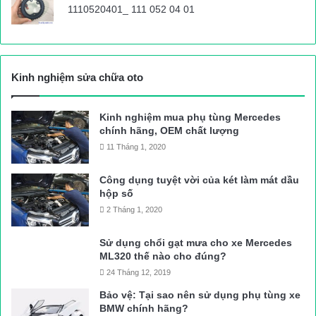
1110520401_ 111 052 04 01
Liên ngành phối hợp mở hộp xốp chứa nội tạng ra kiểm tra tại
hiện trường
Còn theo Đại uý Đồng Văn Bắc, Phó đội trưởng Đội CSGT số
Kinh nghiệm sửa chữa oto
10, bước đầu ước tính trong rơmóoc 15R-093.55 có khoảng
trên 500 thùng xốp bên trong là nội tạng, 1 thùng cân lên được
52kg, tổng số lượng khoảng gần 30 tấn nội tạng.
Kinh nghiệm mua phụ tùng Mercedes
chính hãng, OEM chất lượng
11 Tháng 1, 2020
Hiện Đội CSGT số 10 đang phối hợp với Đội Cảnh sát kinh tế
Công an quận Hà Đông lập biên bản bàn giao vụ việc và toàn
Công dụng tuyệt vời của két làm mát dầu
bộ số hàng, phương tiện cho Đội Quản lý thị trường số 26 Hà
hộp số
Nội kiểm đếm, xử lý theo thẩm quyền.
2 Tháng 1, 2020
Văn Huế
Sử dụng chổi gạt mưa cho xe Mercedes
Nguồn bài viết:
ATGT.VN
ML320 thế nào cho đúng?
24 Tháng 12, 2019
tai nạn giao thông
Tin tuc trong ngay
Bảo vệ: Tại sao nên sử dụng phụ tùng xe
BMW chính hãng?