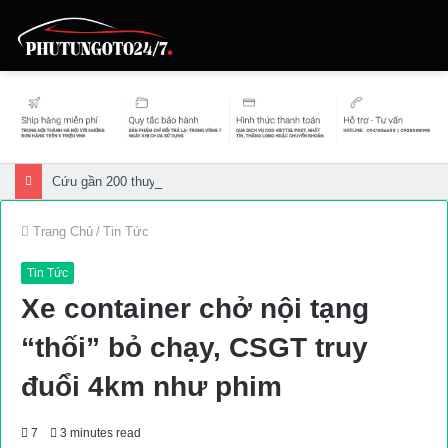
Cứu gần 200 thuyền viên gặp sự cố trên biển
Trang Chủ
/
Tin Tức
Tin Tức
Xe container chở nội tạng
“thối” bỏ chạy, CSGT truy
đuổi 4km như phim
7
3 minutes read