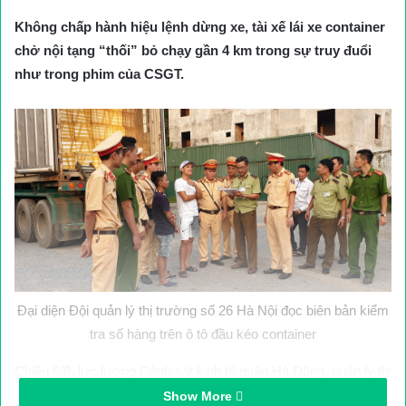
Không chấp hành hiệu lệnh dừng xe, tài xế lái xe container
chở nội tạng “thối” bỏ chạy gần 4 km trong sự truy đuổi
như trong phim của CSGT.
Đại diện Đội quản lý thị trường số 26 Hà Nội đọc biên bản kiểm
tra số hàng trên ô tô đầu kéo container
Chiều 6/8, lực lượng Cảnh sát kinh tế quận Hà Đông, quản lý thị
trường, Đội CSGT số 10 (Phòng CSGT, Công an Tp. Hà Nội)
Show More