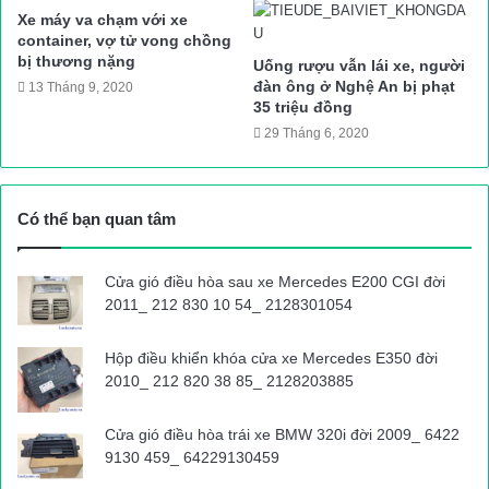
Tài xế Đoàn Đức Thịnh (người mặc áo phông trắng) kí vào biên
Xe máy va chạm với xe
bản
container, vợ tử vong chồng
bị thương nặng
Uống rượu vẫn lái xe, người
Ngay lập tức, Tổ công tác do Trung tá Tiến chỉ huy và các đồng
đàn ông ở Nghệ An bị phạt
13 Tháng 9, 2020
chí Đại uý Đồng Văn Bắc (Phó đội trưởng Đội CSGT số 10),
35 triệu đồng
29 Tháng 6, 2020
Thiếu tá Đoàn Xuân Thảo, Thiếu tá Từ Nguyên Nghĩa, Trung uý
Nguyễn Quang Thảo, Trung uý Lê Hoàng Đạt và Đại uý Hoàng
Minh tiến hành TTKS dọc tuyến QL6, hướng về cổng Bến xe
Có thể bạn quan tâm
Yên Nghĩa. Khi đến cổng Bến xe Yên Nghĩa, Tổ công tác phát
hiện
xe container BKS 15C-076.23 kéo theo rơmóoc 15R-
093.55, bèn
ra hiệu lệnh dừng xe nhưng tài xế không chấp hành
Cửa gió điều hòa sau xe Mercedes E200 CGI đời
2011_ 212 830 10 54_ 2128301054
mà vẫn cho xe chạy trên QL6.
Hộp điều khiển khóa cửa xe Mercedes E350 đời
2010_ 212 820 38 85_ 2128203885
Cán bộ, chiến sĩ Đội CSGT số 10, Hà Nội tham gia kiểm đếm
số nội tạng trên xe container
Cửa gió điều hòa trái xe BMW 320i đời 2009_ 6422
9130 459_ 64229130459
Tổ công tác lập tức dùng xe công vụ bám theo, dùng loa thông