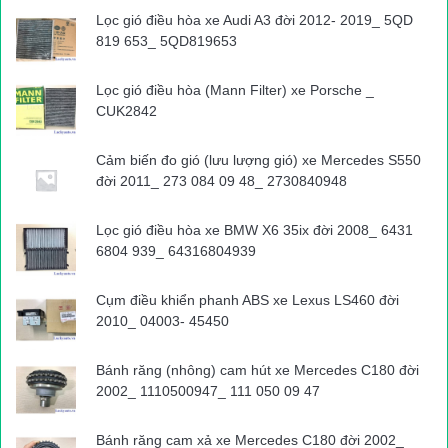
báo, yêu cầu tài xế xe container này dừng lại để chấp hành sự
Lọc gió điều hòa xe Audi A3 đời 2012- 2019_ 5QD
kiểm tra của cảnh sát, nhưng chiếc xe này vẫn bỏ chạy. Chạy
819 653_ 5QD819653
được khoảng 4km từ địa bàn quận Hà Đông đến địa bàn huyện
Chương Mỹ, tài xế xe container chạy thẳng vào một trụ sở
Lọc gió điều hòa (Mann Filter) xe Porsche _
công ty ven đường, đồng thời khoá cửa xe cố thủ.
CUK2842
Trước tình huống này, cảnh sát đã vận động, tuyên truyền tài xế
Cảm biến đo gió (lưu lượng gió) xe Mercedes S550
đời 2011_ 273 084 09 48_ 2730840948
xe container. Sau một thời gian thuyết phục, tài xế đã chấp
hành đánh xe trở lại địa bàn quận Hà Đông.
Lọc gió điều hòa xe BMW X6 35ix đời 2008_ 6431
6804 939_ 64316804939
Bước đầu, xác định tài xế xe container BKS 15C-076.23 kéo
theo rơmóoc 15R-093.55 là Đoàn Đức Thịnh (SN 1976, ở 332
Cụm điều khiển phanh ABS xe Lexus LS460 đời
Lý Thường Kiệt, phường Hồng Bàng, TP Hải Phòng). Tại cơ
2010_ 04003- 45450
quan công an, tài xế Thịnh nói, được thuê chở nội tạng “thối” từ
một cảng ở Hải Phòng về Bến xe Yên Nghĩa thì bị cảnh sát
Bánh răng (nhông) cam hút xe Mercedes C180 đời
kiểm tra.
2002_ 1110500947_ 111 050 09 47
Bánh răng cam xả xe Mercedes C180 đời 2002_