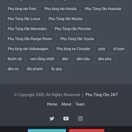
Phụ tùng oto Ford
Phụ tùng oto Honda
Phụ Tùng Oto Huyndai
Phụ Tùng Oto Lexus
Phụ Tùng Oto Mazda
Phụ Tùng Oto Mercedes
Phụ Tùng Oto Porsche
Phụ Tùng Oto Range Rover
Phụ Tùng Oto Toyota
Phụ tùng oto Volkswagen
Phụ tùng xe Chrysler
puly
rô tuyn
thước lái
van hằng nhiệt
đèn
đèn hậu
đèn pha
đèn xe
đĩa phanh
ắc quy
© Copyright 2026, All Rights Reserved |
Phụ Tùng Oto 24/7
Home
About
Team
Twitter
YouTube
Instagram