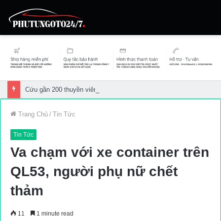
Cứu gần 200 thuyền viên gặp sự cố trên biển
Trang Chủ
/
Tin Tức
Tin Tức
Va chạm với xe container trên
QL53, người phụ nữ chết
thảm
11
1 minute read