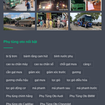
Phụ tùng oto nổi bật
bi tỳ trơn
bánh răng cam hút
bình nước phụ
cao su chân máy
cao su chân số
chổi gạt mưa
càng i
cần gạt mưa
giảm xóc
giảm xóc trước
gương
gương chiếu hậu
gạt mưa
lọc gió
lọc gió điều hòa
lọc gió động cơ
má phanh
má phanh sau
má phanh trước
Phụ tùng chính hãng
Phụ Tùng Oto Audi
Phụ Tùng Oto BMW
Phụ tùng oto Cadillac
Phụ Tùng Oto Chevrolet