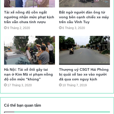
Tài xế nồng độ cồn ngất
Bất ngờ người đàn ông tử
Nhận thông tin, lực lượng CSGT Công an thành phố Vĩnh Long
ngưởng nhận mức phạt kịch
vong bên cạnh chiếc xe máy
nhanh chóng có mặt, phối hợp các cơ quan chức năng khám
trần vẫn chưa tỉnh rượu
trên cầu Vĩnh Tuy
nghiệm hiện trường, điều tiết giao thông, điều tra nguyên nhân
9 Tháng 2, 2020
6 Tháng 3, 2020
vụ tai nạn.
Thanh Hà (TH)
Nguồn bài viết:
ATGT.VN
tai nạn giao thông
Tin tuc trong ngay
Hà Nội: Tài xế ôtô gây tai
Thượng uý CSGT Hải Phòng
nạn ở Kim Mã vi phạm nồng
bị quái xế lao xe vào người
độ cồn mức “khủng”
đã qua cơn nguy kịch
17 Tháng 3, 2020
10 Tháng 7, 2019
Có thể bạn quan tâm