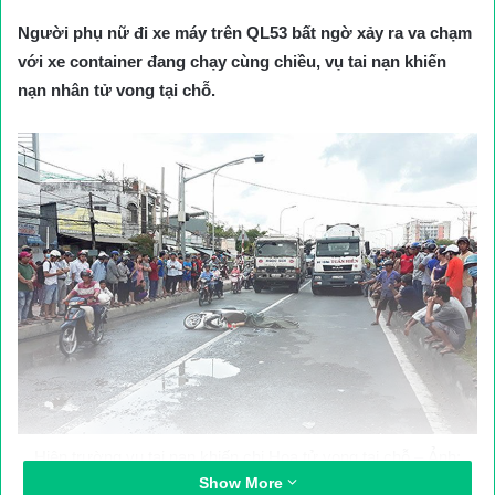
Người phụ nữ đi xe máy trên QL53 bất ngờ xảy ra va chạm
với xe container đang chạy cùng chiều, vụ tai nạn khiến
nạn nhân tử vong tại chỗ.
Hiện trường vụ tai nạn khiến chị Hoa tử vong tại chỗ – Ảnh:
Show More
Xuân Phúc