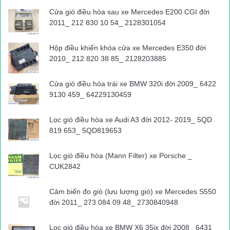
Cửa gió điều hòa sau xe Mercedes E200 CGI đời
2011_ 212 830 10 54_ 2128301054
Hộp điều khiển khóa cửa xe Mercedes E350 đời
2010_ 212 820 38 85_ 2128203885
Cửa gió điều hòa trái xe BMW 320i đời 2009_ 6422
9130 459_ 64229130459
Lọc gió điều hòa xe Audi A3 đời 2012- 2019_ 5QD
819 653_ 5QD819653
Lọc gió điều hòa (Mann Filter) xe Porsche _
CUK2842
Cảm biến đo gió (lưu lượng gió) xe Mercedes S550
đời 2011_ 273 084 09 48_ 2730840948
Lọc gió điều hòa xe BMW X6 35ix đời 2008_ 6431