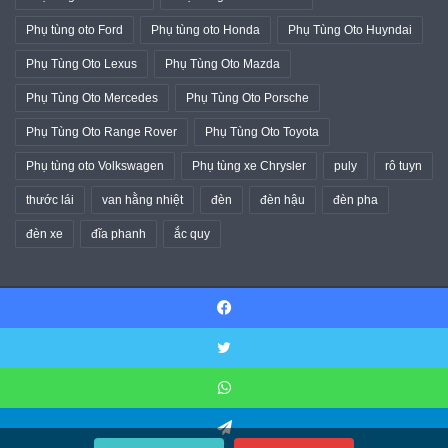
Phụ tùng oto Ford
Phụ tùng oto Honda
Phụ Tùng Oto Huyndai
Phụ Tùng Oto Lexus
Phụ Tùng Oto Mazda
Phụ Tùng Oto Mercedes
Phụ Tùng Oto Porsche
Phụ Tùng Oto Range Rover
Phụ Tùng Oto Toyota
Phụ tùng oto Volkswagen
Phụ tùng xe Chrysler
puly
rô tuyn
thước lái
van hằng nhiệt
đèn
đèn hậu
đèn pha
đèn xe
đĩa phanh
ắc quy
© Copyright 2026, All Rights Reserved |
Phụ Tùng Oto 24/7
Facebook
Home
About
Team
Twitter
Twitter
YouTube
Instagram
WhatsApp
Telegram