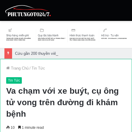
Cứu gần 200 thuyền viên gặp sự cố trên biển
Trang Chủ
/
Tin Tức
Tin Tức
Va chạm với xe buýt, cụ ông
tử vong trên đường đi khám
bệnh
10
1 minute read