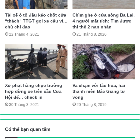
Được biết, cụ Phan Quang Nhân đang trên đường đi khám sức
khỏe thì không may gặp nạn. Chiều cùng ngày, thi thể nạn nhân
Tài xế ô tô đầu kéo chốt cửa
Chìm ghe ở cửa sông Ba Lai,
đã được bàn giao cho gia đình mai táng theo phong tục địa
“thách” TTGT gọi xe cẩu vì…
4 người mất tích: Tìm được
chủ chỉ đạo
thi thể 2 nạn nhân
phương.
22 Tháng 4, 2021
21 Tháng 8, 2020
Thanh Hà (TH)
Nguồn bài viết:
ATGT.VN
tai nạn giao thông
Tin tuc trong ngay
Xử phạt hàng chục trường
Va chạm với tàu hỏa, hai
hợp dừng xe trên cầu Cửa
thanh niên Bắc Giang tử
Hội để… check in
vong
30 Tháng 3, 2021
20 Tháng 8, 2019
Có thể bạn quan tâm