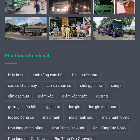
Phụ tùng oto nổi bật
bi tỳ trơn
bánh răng cam hút
bình nước phụ
cao su chân máy
cao su chân số
chổi gạt mưa
càng i
cần gạt mưa
giảm xóc
giảm xóc trước
gương
gương chiếu hậu
gạt mưa
lọc gió
lọc gió điều hòa
lọc gió động cơ
má phanh
má phanh sau
má phanh trước
Phụ tùng chính hãng
Phụ Tùng Oto Audi
Phụ Tùng Oto BMW
Phụ tùng oto Cadillac
Phụ Tùng Oto Chevrolet