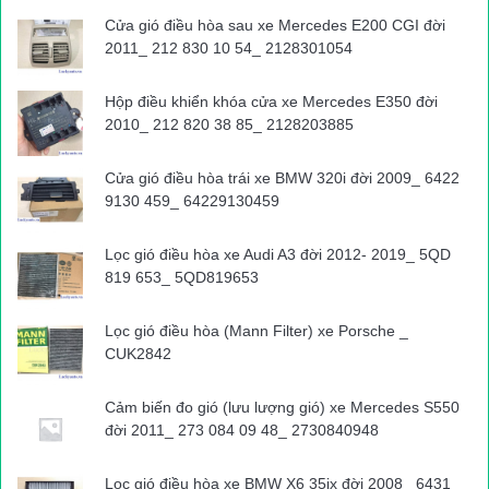
Cửa gió điều hòa sau xe Mercedes E200 CGI đời
2011_ 212 830 10 54_ 2128301054
Hộp điều khiển khóa cửa xe Mercedes E350 đời
2010_ 212 820 38 85_ 2128203885
Cửa gió điều hòa trái xe BMW 320i đời 2009_ 6422
9130 459_ 64229130459
Lọc gió điều hòa xe Audi A3 đời 2012- 2019_ 5QD
819 653_ 5QD819653
Lọc gió điều hòa (Mann Filter) xe Porsche _
CUK2842
Cảm biến đo gió (lưu lượng gió) xe Mercedes S550
đời 2011_ 273 084 09 48_ 2730840948
Lọc gió điều hòa xe BMW X6 35ix đời 2008_ 6431