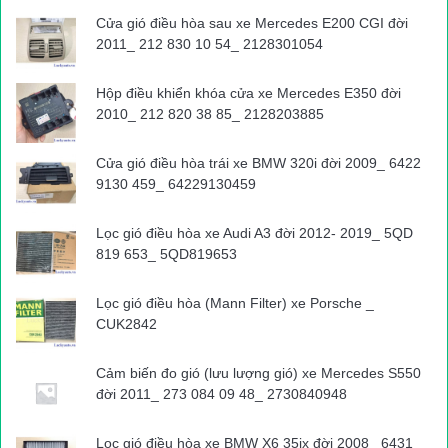
Cửa gió điều hòa sau xe Mercedes E200 CGI đời
2011_ 212 830 10 54_ 2128301054
Hộp điều khiển khóa cửa xe Mercedes E350 đời
2010_ 212 820 38 85_ 2128203885
Cửa gió điều hòa trái xe BMW 320i đời 2009_ 6422
9130 459_ 64229130459
Lọc gió điều hòa xe Audi A3 đời 2012- 2019_ 5QD
819 653_ 5QD819653
Lọc gió điều hòa (Mann Filter) xe Porsche _
CUK2842
Cảm biến đo gió (lưu lượng gió) xe Mercedes S550
đời 2011_ 273 084 09 48_ 2730840948
Lọc gió điều hòa xe BMW X6 35ix đời 2008_ 6431