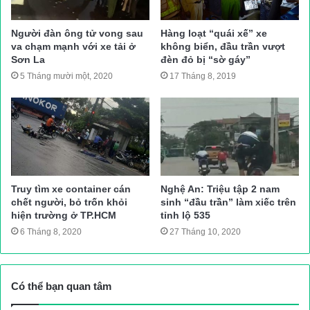
ngã xuống đường, tử vong tại chỗ; xe máy bị hư hỏng hoàn
Người đàn ông tử vong sau
Hàng loạt “quái xế” xe
toàn. Sau va chạm, xe ô tô bán tải tông gãy một cột biển báo
va chạm mạnh với xe tải ở
không biển, đầu trần vượt
bên đường trước khi lao xuống vệ đường.
Sơn La
đèn đỏ bị “sờ gáy”
Sỹ Hòa
5 Tháng mười một, 2020
17 Tháng 8, 2019
Nguồn bài viết:
ATGT.VN
tai nạn giao thông
Tin tức 24h
Truy tìm xe container cán
Nghệ An: Triệu tập 2 nam
chết người, bỏ trốn khỏi
sinh “đầu trần” làm xiếc trên
hiện trường ở TP.HCM
tỉnh lộ 535
6 Tháng 8, 2020
27 Tháng 10, 2020
Có thể bạn quan tâm