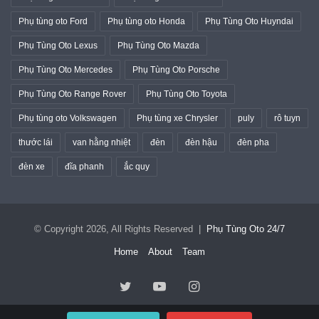
Phụ tùng oto Ford
Phụ tùng oto Honda
Phụ Tùng Oto Huyndai
Phụ Tùng Oto Lexus
Phụ Tùng Oto Mazda
Phụ Tùng Oto Mercedes
Phụ Tùng Oto Porsche
Phụ Tùng Oto Range Rover
Phụ Tùng Oto Toyota
Phụ tùng oto Volkswagen
Phụ tùng xe Chrysler
puly
rô tuyn
thước lái
van hằng nhiệt
đèn
đèn hậu
đèn pha
đèn xe
đĩa phanh
ắc quy
© Copyright 2026, All Rights Reserved |
Phụ Tùng Oto 24/7
Home
About
Team
Twitter
YouTube
Instagram