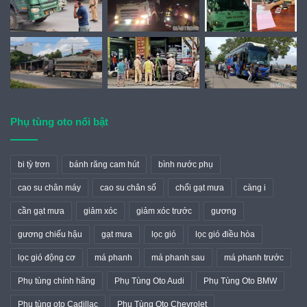
Phụ tùng oto nổi bật
bi tỳ trơn
bánh răng cam hút
bình nước phụ
cao su chân máy
cao su chân số
chổi gạt mưa
càng i
cần gạt mưa
giảm xóc
giảm xóc trước
gương
gương chiếu hậu
gạt mưa
lọc gió
lọc gió điều hòa
lọc gió động cơ
má phanh
má phanh sau
má phanh trước
Phụ tùng chính hãng
Phụ Tùng Oto Audi
Phụ Tùng Oto BMW
Phụ tùng oto Cadillac
Phụ Tùng Oto Chevrolet