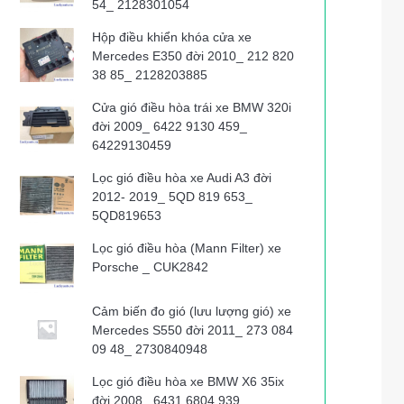
54_ 2128301054
Hộp điều khiển khóa cửa xe
Mercedes E350 đời 2010_ 212 820
38 85_ 2128203885
Cửa gió điều hòa trái xe BMW 320i
đời 2009_ 6422 9130 459_
64229130459
Lọc gió điều hòa xe Audi A3 đời
2012- 2019_ 5QD 819 653_
5QD819653
Lọc gió điều hòa (Mann Filter) xe
Porsche _ CUK2842
Cảm biến đo gió (lưu lượng gió) xe
Mercedes S550 đời 2011_ 273 084
09 48_ 2730840948
Lọc gió điều hòa xe BMW X6 35ix
đời 2008_ 6431 6804 939_