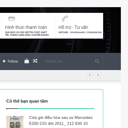
View
Random
Search
Follow
your
Article
for
shopping
Có thể bạn quan tâm
cart
Cửa gió điều hòa sau xe Mercedes
E200 CGI đời 2011_ 212 830 10