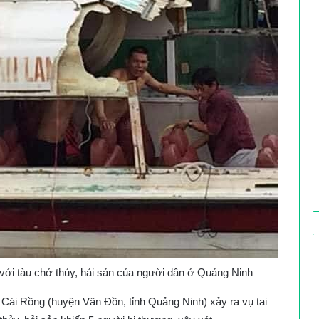
với tàu chở thủy, hải sản của người dân ở Quảng Ninh
Cái Rồng (huyện Vân Đồn, tỉnh Quảng Ninh) xảy ra vụ tai