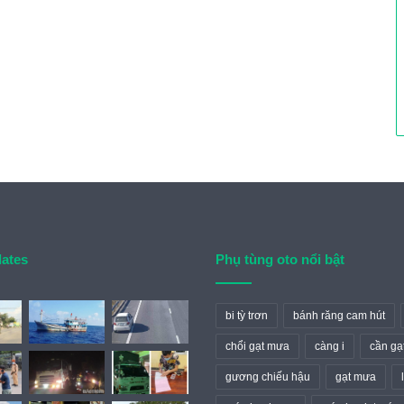
dates
Phụ tùng oto nổi bật
bi tỳ trơn
bánh răng cam hút
chổi gạt mưa
càng i
cần gạ
gương chiếu hậu
gạt mưa