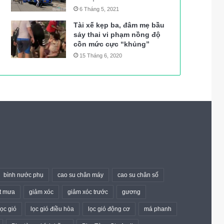
6 Tháng 5, 2021
Tài xế kẹp ba, đâm mẹ bầu
sảy thai vi phạm nồng độ
cồn mức cực “khủng”
15 Tháng 6, 2020
bình nước phụ
cao su chân máy
cao su chân số
t mưa
giảm xóc
giảm xóc trước
gương
lọc gió
lọc gió điều hòa
lọc gió động cơ
má phanh