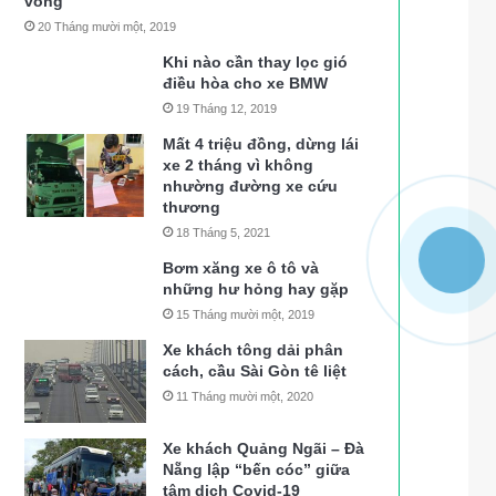
vong
20 Tháng mười một, 2019
Khi nào cần thay lọc gió
điều hòa cho xe BMW
19 Tháng 12, 2019
Mất 4 triệu đồng, dừng lái
xe 2 tháng vì không
nhường đường xe cứu
thương
18 Tháng 5, 2021
Bơm xăng xe ô tô và
những hư hỏng hay gặp
15 Tháng mười một, 2019
Xe khách tông dải phân
cách, cầu Sài Gòn tê liệt
11 Tháng mười một, 2020
Xe khách Quảng Ngãi – Đà
Nẵng lập “bến cóc” giữa
tâm dịch Covid-19