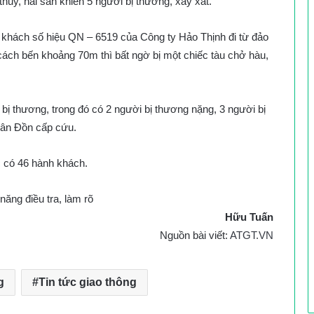
hủy, hải sản khiến 5 người bị thương, xây xát.
ở khách số hiệu QN – 6519 của Công ty Hảo Thịnh đi từ đảo
ách bến khoảng 70m thì bất ngờ bị một chiếc tàu chở hàu,
bị thương, trong đó có 2 người bị thương nặng, 3 người bị
Vân Đồn cấp cứu.
c có 46 hành khách.
ăng điều tra, làm rõ
Hữu Tuấn
Nguồn bài viết:
ATGT.VN
g
Tin tức giao thông