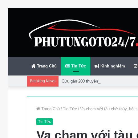
Trang Chủ
Tin Tức
Kinh nghiệm
Breaking News
Cứu gần 200 thuyền viên gặp sự cố trên bi
Trang Chủ
/
Tin Tức
/
Va chạm với tàu chở thủy, hải s
Tin Tức
Va chạm với tàu 