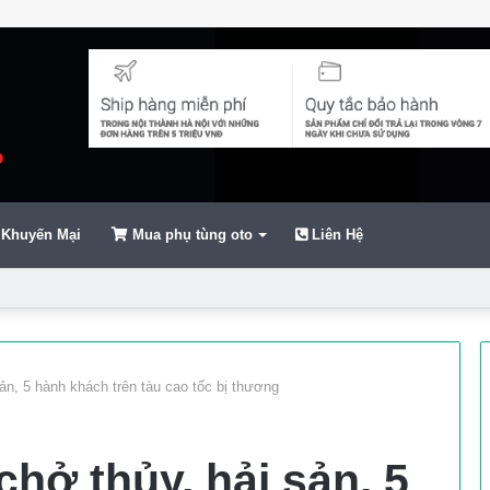
Khuyến Mại
Mua phụ tùng oto
Liên Hệ
ển
ản, 5 hành khách trên tàu cao tốc bị thương
chở thủy, hải sản, 5