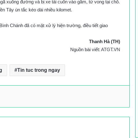
gã xuống đường và bị xe tải cuốn vào gầm, tử vong tại chỗ.
n Tây ùn tắc kéo dài nhiều kilomet.
nh Chánh đã có mặt xử lý hiện trường, điều tiết giao
Thanh Hà (TH)
Nguồn bài viết:
ATGT.VN
g
Tin tuc trong ngay