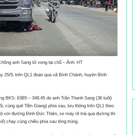
 chồng anh Sang tử vong tại chỗ – Ảnh: HT
ày 25/9, trên QL1 đoạn qua xã Bình Chánh, huyện Bình
ang BKS: 63B5 – 348.45 do anh Trần Thanh Sang (36 tuổi)
ổi, cùng quê Tiền Giang) phía sau, lưu thông trên QL1 theo
lộ với đường Đinh Đức Thiện, xe máy rẽ trái qua đường thì
 xế) chạy cùng chiều phía sau tông trúng.