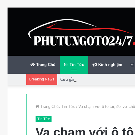
Trang Chủ
Tin Tức
Kinh nghiệm
Breaking News
Cứu gần 200 thuyền viên gặp sự cố trên bi
Trang Chủ
/
Tin Tức
/
Va chạm với ô tô tải, đôi vợ c
Tin Tức
Va chạm với ô tô