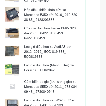
54_ 2128301054
Hộp điều khiển khóa cửa xe
Mercedes E350 đời 2010_ 212 820
38 85_ 2128203885
Cửa gió điều hòa trái xe BMW 320i
đời 2009_ 6422 9130 459_
64229130459
Lọc gió điều hòa xe Audi A3 đời
2012- 2019_ 5QD 819 653_
5QD819653
Lọc gió điều hòa (Mann Filter) xe
Porsche _ CUK2842
Cảm biến đo gió (lưu lượng gió) xe
Mercedes S550 đời 2011_ 273 084
09 48_ 2730840948
Lọc gió điều hòa xe BMW X6 35ix
đời 2008_ 6431 6804 939_