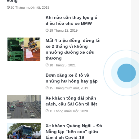
vong
20 Tháng mười một, 2019
Khi nào cần thay lọc gió
điều hòa cho xe BMW
19 Tháng 12, 2019
Mất 4 triệu đồng, dừng lái
xe 2 tháng vì không
nhường đường xe cứu
thương
18 Tháng 5, 2021
Bơm xăng xe ô tô và
những hư hỏng hay gặp
15 Tháng mười một, 2019
Xe khách tông dải phân
cách, cầu Sài Gòn tê liệt
11 Tháng mười một, 2020
Xe khách Quảng Ngãi – Đà
Nẵng lập “bến cóc” giữa
tâm dịch Covid-19