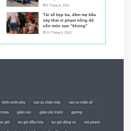
6 Tháng 5, 2021
Tài xế kẹp ba, đâm mẹ bầu
sảy thai vi phạm nồng độ
cồn mức cực “khủng”
15 Tháng 6, 2020
bình nước phụ
cao su chân máy
cao su chân số
t mưa
giảm xóc
giảm xóc trước
gương
lọc gió
lọc gió điều hòa
lọc gió động cơ
má phanh