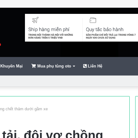
Khuyến Mại
Mua phụ tùng oto
Liên Hệ
ển
hồng chết thảm dưới gầm xe
 tải, đôi vợ chồng