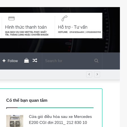
View
Random
Search
Follow
your
Article
for
shopping
Có thể bạn quan tâm
cart
Cửa gió điều hòa sau xe Mercedes
E200 CGI đời 2011_ 212 830 10