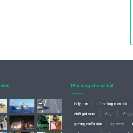
dates
Phụ tùng oto nổi bật
bi tỳ trơn
bánh răng cam hút
chổi gạt mưa
càng i
cần gạ
gương chiếu hậu
gạt mưa