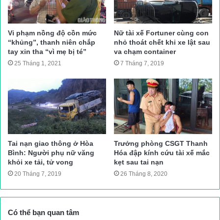
Công an huyện Lục Nam đang truy tìm tài xế và phương tiện
trên để xác minh làm rõ, xử lý vụ việc theo quy định.
Vi phạm nồng độ cồn mức
Nữ tài xế Fortuner cùng con
“khủng”, thanh niên chắp
nhỏ thoát chết khi xe lật sau
Hồng Nguyên
tay xin tha “vì mẹ bị té”
va chạm container
Nguồn bài viết:
ATGT.VN
25 Tháng 1, 2021
7 Tháng 7, 2019
tai nạn giao thông
Tin tức giao thông
Tai nạn giao thông ở Hòa
Trưởng phòng CSGT Thanh
Bình: Người phụ nữ văng
Hóa đập kính cứu tài xế mắc
khỏi xe tải, tử vong
kẹt sau tai nạn
20 Tháng 7, 2019
26 Tháng 8, 2020
Có thể bạn quan tâm