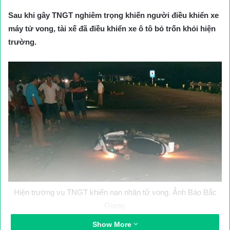
Sau khi gây TNGT nghiêm trọng khiến người điều khiển xe
máy tử vong, tài xế đã điều khiển xe ô tô bỏ trốn khỏi hiện
trường.
Hiện trường vụ TNGT khiến nạn nhân tử vong. Ảnh Báo Bắc
Giang.
Show More
Thông tin từ Công an huyện Lục Nam, tỉnh Bắc Giang cho biết,