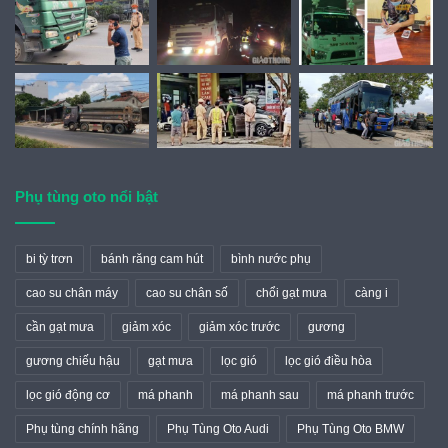
Phụ tùng oto nổi bật
bi tỳ trơn
bánh răng cam hút
bình nước phụ
cao su chân máy
cao su chân số
chổi gạt mưa
càng i
cần gạt mưa
giảm xóc
giảm xóc trước
gương
gương chiếu hậu
gạt mưa
lọc gió
lọc gió điều hòa
lọc gió động cơ
má phanh
má phanh sau
má phanh trước
Phụ tùng chính hãng
Phụ Tùng Oto Audi
Phụ Tùng Oto BMW