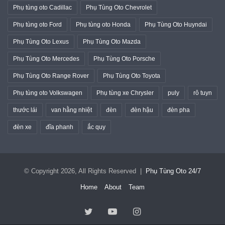
Phụ tùng oto Cadillac
Phụ Tùng Oto Chevrolet
Phụ tùng oto Ford
Phụ tùng oto Honda
Phụ Tùng Oto Huyndai
Phụ Tùng Oto Lexus
Phụ Tùng Oto Mazda
Phụ Tùng Oto Mercedes
Phụ Tùng Oto Porsche
Phụ Tùng Oto Range Rover
Phụ Tùng Oto Toyota
Phụ tùng oto Volkswagen
Phụ tùng xe Chrysler
puly
rô tuyn
thước lái
van hằng nhiệt
đèn
đèn hậu
đèn pha
đèn xe
đĩa phanh
ắc quy
© Copyright 2026, All Rights Reserved |
Phụ Tùng Oto 24/7
Home
About
Team
Twitter
YouTube
Instagram