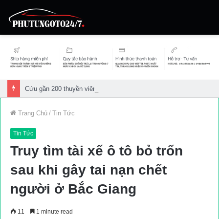
Cứu gần 200 thuyền viên gặp sự cố trên biển
Trang Chủ
/
Tin Tức
Tin Tức
Truy tìm tài xế ô tô bỏ trốn
sau khi gây tai nạn chết
người ở Bắc Giang
11
1 minute read