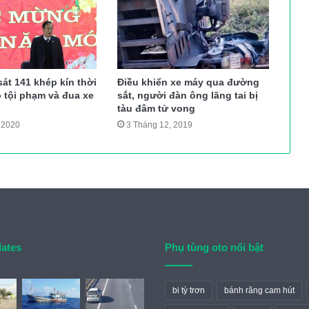
sát 141 khép kín thời
Điều khiển xe máy qua đường
p tội phạm và đua xe
sắt, người đàn ông lãng tai bị
tàu đâm tử vong
 2020
3 Tháng 12, 2019
dates
Phụ tùng oto nổi bật
bi tỳ trơn
bánh răng cam hút