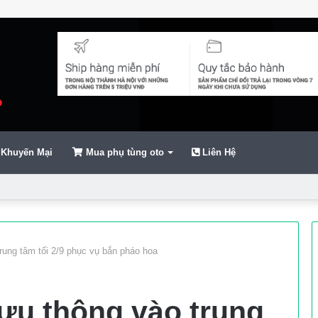
Khuyến Mại
Mua phụ tùng oto
Liên Hệ
ển
ung tâm tối 2/9 phục vụ bắn pháo hoa
ưu thông vào trung