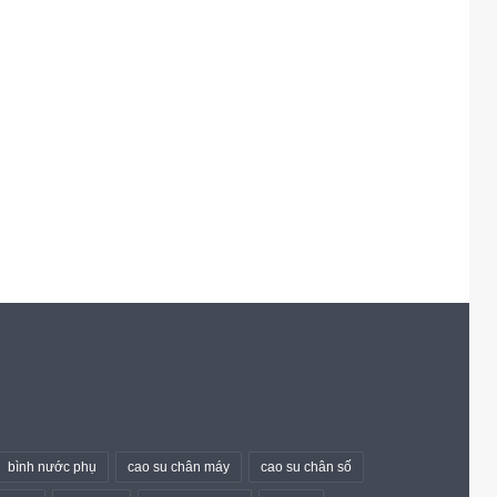
bình nước phụ
cao su chân máy
cao su chân số