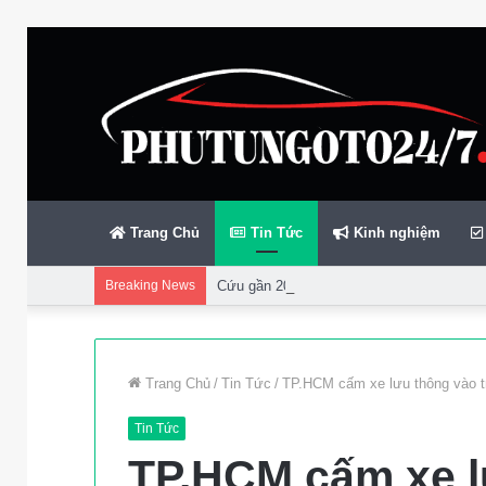
Trang Chủ
Tin Tức
Kinh nghiệm
Breaking News
Cứu gần 200 thuyền viên gặp sự cố trên bi
Trang Chủ
/
Tin Tức
/
TP.HCM cấm xe lưu thông vào tr
Tin Tức
TP.HCM cấm xe l