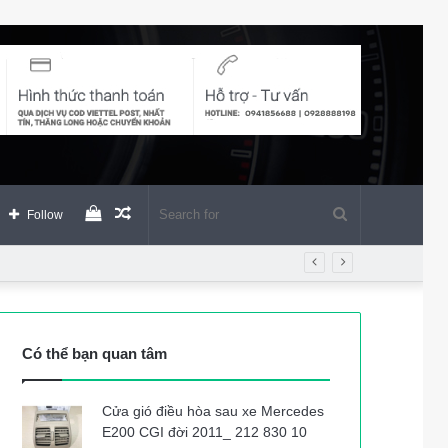
View
Random
Search
Follow
your
Article
for
shopping
Có thể bạn quan tâm
cart
Cửa gió điều hòa sau xe Mercedes
E200 CGI đời 2011_ 212 830 10