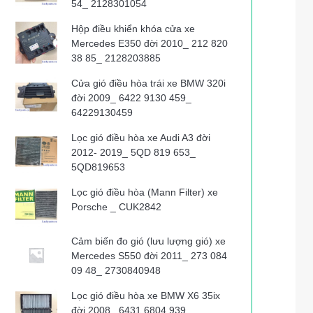
54_ 2128301054
Hộp điều khiển khóa cửa xe
Mercedes E350 đời 2010_ 212 820
38 85_ 2128203885
Cửa gió điều hòa trái xe BMW 320i
đời 2009_ 6422 9130 459_
64229130459
Lọc gió điều hòa xe Audi A3 đời
2012- 2019_ 5QD 819 653_
5QD819653
Lọc gió điều hòa (Mann Filter) xe
Porsche _ CUK2842
Cảm biến đo gió (lưu lượng gió) xe
Mercedes S550 đời 2011_ 273 084
09 48_ 2730840948
Lọc gió điều hòa xe BMW X6 35ix
đời 2008_ 6431 6804 939_