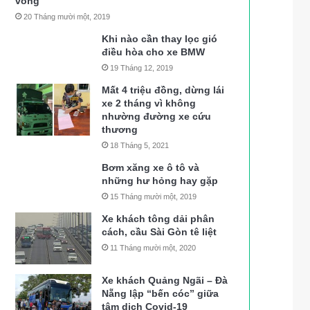
vong
20 Tháng mười một, 2019
Khi nào cần thay lọc gió
điều hòa cho xe BMW
19 Tháng 12, 2019
Mất 4 triệu đồng, dừng lái
xe 2 tháng vì không
nhường đường xe cứu
thương
18 Tháng 5, 2021
Bơm xăng xe ô tô và
những hư hỏng hay gặp
15 Tháng mười một, 2019
Xe khách tông dải phân
cách, cầu Sài Gòn tê liệt
11 Tháng mười một, 2020
Xe khách Quảng Ngãi – Đà
Nẵng lập “bến cóc” giữa
tâm dịch Covid-19