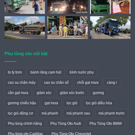
Phụ tùng oto nổi bật
bi tỳ trơn
bánh răng cam hút
bình nước phụ
cao su chân máy
cao su chân số
chổi gạt mưa
càng i
cần gạt mưa
giảm xóc
giảm xóc trước
gương
gương chiếu hậu
gạt mưa
lọc gió
lọc gió điều hòa
lọc gió động cơ
má phanh
má phanh sau
má phanh trước
Phụ tùng chính hãng
Phụ Tùng Oto Audi
Phụ Tùng Oto BMW
Phụ tùng oto Cadillac
Phụ Tùng Oto Chevrolet