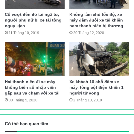
mặt tại hiện trường, điều tra làm rõ nguyên nhân vụ tai nạn.
Thanh Hà (TH)
Cố vượt đèn đỏ tại ngã tư,
Không làm chủ tốc độ, xe
Nguồn bài viết:
ATGT.VN
người phụ nữ bị xe tải tông
máy đâm đuôi xe tải khiến
nguy kịch
nam thanh niên bị thương
11 Tháng 10, 2019
20 Tháng 12, 2020
tai nạn giao thông
Tin tuc trong ngay
Hai thanh niên đi xe máy
Xe khách 16 chỗ đâm xe
không biển số nhập viện
máy, tông cột điện khiến 1
gấp sau va chạm với xe tải
người tử vong
30 Tháng 5, 2020
2 Tháng 10, 2019
Có thể bạn quan tâm