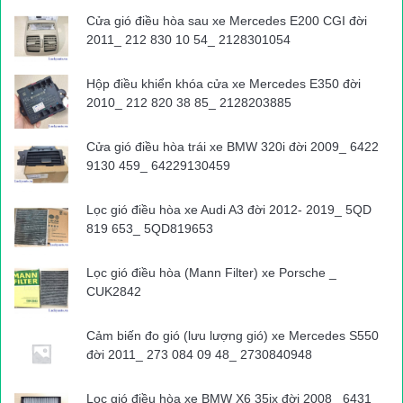
Cửa gió điều hòa sau xe Mercedes E200 CGI đời
2011_ 212 830 10 54_ 2128301054
Hộp điều khiển khóa cửa xe Mercedes E350 đời
2010_ 212 820 38 85_ 2128203885
Cửa gió điều hòa trái xe BMW 320i đời 2009_ 6422
9130 459_ 64229130459
Lọc gió điều hòa xe Audi A3 đời 2012- 2019_ 5QD
819 653_ 5QD819653
Lọc gió điều hòa (Mann Filter) xe Porsche _
CUK2842
Cảm biến đo gió (lưu lượng gió) xe Mercedes S550
đời 2011_ 273 084 09 48_ 2730840948
Lọc gió điều hòa xe BMW X6 35ix đời 2008_ 6431