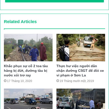
Vụ tai nạn xảy ra vào khoảng 1h00 rạng sáng nay (ngày 26/10),
trên đường Thích Quảng Đức, phường Chánh Nghĩa, TP Thủ
Dầu Một, tỉnh Bình Dương.
Related Articles
Thời điểm trên, xe máy Yamaha Exciter mang BKS: 61B1 –
598.15 do nam thanh niên (chưa rõ danh tính) cầm lái chạy trên
đường Thích Quảng Đức theo hướng Khu dân cư Chánh Nghĩa
– QL13. Khi qua khỏi ngã ba giao nhau với đường Hoàng Văn
Thụ được khoảng 100m, do không làm chủ tốc độ, đã tông vào
gốc cây trên vỉa hè.
Khắc phục sự cố 2 toa tàu
Thực hư việc người dân
hàng bị đứt, đường tàu bị
chặn đường CSGT để đòi xe
Vụ tai nạn khiến nam thanh niên cùng phương tiện ngã xuống
nước xói trơ ray
vi phạm ở Sơn La
đường, nạn nhân tử vong tại chỗ. Theo một số người tại hiện
17 Tháng 10, 2020
19 Tháng mười một, 2019
trường, trước đó cả bố và mẹ nạn nhân cũng đã qua đời vì tai
nạn giao thông.
Nhận được tin báo, cơ quan chức năng TP Thủ Dầu Một đã có