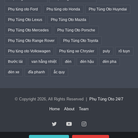
Phụ tùng oto Ford
Phụ tùng oto Honda
Phụ Tùng Oto Huyndai
Phụ Tùng Oto Lexus
Phụ Tùng Oto Mazda
Phụ Tùng Oto Mercedes
Phụ Tùng Oto Porsche
Phụ Tùng Oto Range Rover
Phụ Tùng Oto Toyota
Phụ tùng oto Volkswagen
Phụ tùng xe Chrysler
puly
rô tuyn
thước lái
van hằng nhiệt
đèn
đèn hậu
đèn pha
đèn xe
đĩa phanh
ắc quy
© Copyright 2026, All Rights Reserved |
Phụ Tùng Oto 24/7
Home
About
Team
Twitter
YouTube
Instagram