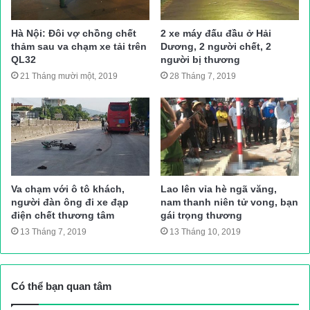
Thanh Hà (TH)
Nguồn bài viết:
ATGT.VN
Hà Nội: Đôi vợ chồng chết
2 xe máy đấu đầu ở Hải
thảm sau va chạm xe tải trên
Dương, 2 người chết, 2
QL32
người bị thương
tai nạn giao thông
Tin tuc trong ngay
21 Tháng mười một, 2019
28 Tháng 7, 2019
Va chạm với ô tô khách,
Lao lên vỉa hè ngã văng,
người đàn ông đi xe đạp
nam thanh niên tử vong, bạn
điện chết thương tâm
gái trọng thương
13 Tháng 7, 2019
13 Tháng 10, 2019
Có thể bạn quan tâm