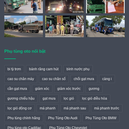
Phụ tùng oto nổi bật
bi tỳ trơn
bánh răng cam hút
bình nước phụ
cao su chân máy
cao su chân số
chổi gạt mưa
càng i
cần gạt mưa
giảm xóc
giảm xóc trước
gương
gương chiếu hậu
gạt mưa
lọc gió
lọc gió điều hòa
lọc gió động cơ
má phanh
má phanh sau
má phanh trước
Phụ tùng chính hãng
Phụ Tùng Oto Audi
Phụ Tùng Oto BMW
Phụ tùng oto Cadillac
Phụ Tùng Oto Chevrolet