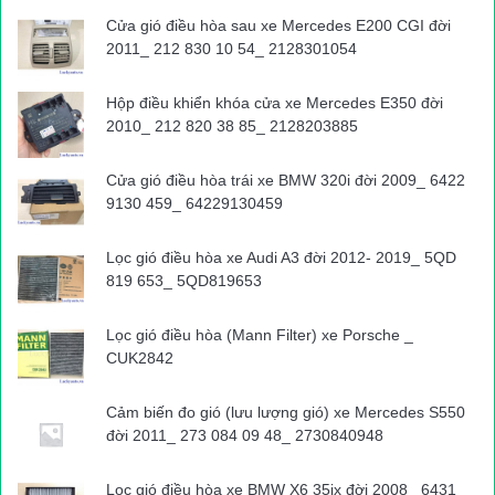
Cửa gió điều hòa sau xe Mercedes E200 CGI đời
2011_ 212 830 10 54_ 2128301054
Hộp điều khiển khóa cửa xe Mercedes E350 đời
2010_ 212 820 38 85_ 2128203885
Cửa gió điều hòa trái xe BMW 320i đời 2009_ 6422
9130 459_ 64229130459
Lọc gió điều hòa xe Audi A3 đời 2012- 2019_ 5QD
819 653_ 5QD819653
Lọc gió điều hòa (Mann Filter) xe Porsche _
CUK2842
Cảm biến đo gió (lưu lượng gió) xe Mercedes S550
đời 2011_ 273 084 09 48_ 2730840948
Lọc gió điều hòa xe BMW X6 35ix đời 2008_ 6431