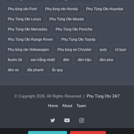
Phụ tùng oto Ford
Phụ tùng oto Honda
Phụ Tùng Oto Huyndai
Phụ Tùng Oto Lexus
Phụ Tùng Oto Mazda
Phụ Tùng Oto Mercedes
Phụ Tùng Oto Porsche
Phụ Tùng Oto Range Rover
Phụ Tùng Oto Toyota
Phụ tùng oto Volkswagen
Phụ tùng xe Chrysler
puly
rô tuyn
thước lái
van hằng nhiệt
đèn
đèn hậu
đèn pha
đèn xe
đĩa phanh
ắc quy
© Copyright 2026, All Rights Reserved |
Phụ Tùng Oto 24/7
Home
About
Team
Twitter
YouTube
Instagram