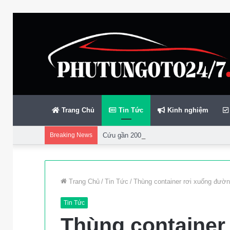
Trang Chủ
Tin Tức
Kinh nghiệm
Breaking News
Cứu gần 200 thuyền viên gặp sự cố trên bi
Trang Chủ
/
Tin Tức
/
Thùng container rơi xuống đườ
Tin Tức
Thùng container