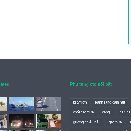
dates
Phụ tùng oto nổi bật
bi tỳ trơn
bánh răng cam hút
chổi gạt mưa
càng i
cần gạ
gương chiếu hậu
gạt mưa