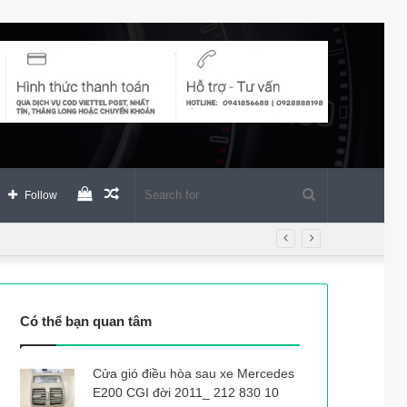
View
Random
Search
Follow
your
Article
for
shopping
Có thể bạn quan tâm
cart
Cửa gió điều hòa sau xe Mercedes
E200 CGI đời 2011_ 212 830 10