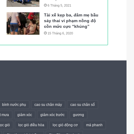
6 Tháng 5, 2021
Tài xế kẹp ba, đâm mẹ bầu
sảy thai vi phạm nồng độ
cồn mức cực “khủng”
15 Tháng 6, 2020
bình nước phụ
cao su chân máy
cao su chân số
t mưa
giảm xóc
giảm xóc trước
gương
lọc gió
lọc gió điều hòa
lọc gió động cơ
má phanh