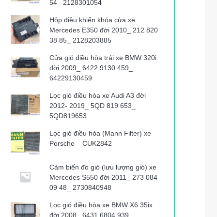
54_ 2128301054
Hộp điều khiển khóa cửa xe
Mercedes E350 đời 2010_ 212 820
38 85_ 2128203885
Cửa gió điều hòa trái xe BMW 320i
đời 2009_ 6422 9130 459_
64229130459
Lọc gió điều hòa xe Audi A3 đời
2012- 2019_ 5QD 819 653_
5QD819653
Lọc gió điều hòa (Mann Filter) xe
Porsche _ CUK2842
Cảm biến đo gió (lưu lượng gió) xe
Mercedes S550 đời 2011_ 273 084
09 48_ 2730840948
Lọc gió điều hòa xe BMW X6 35ix
đời 2008_ 6431 6804 939_