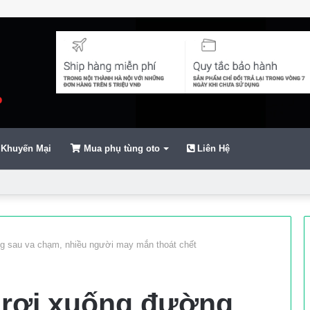
Khuyến Mại
Mua phụ tùng oto
Liên Hệ
ển
ng sau va chạm, nhiều người may mắn thoát chết
 rơi xuống đường