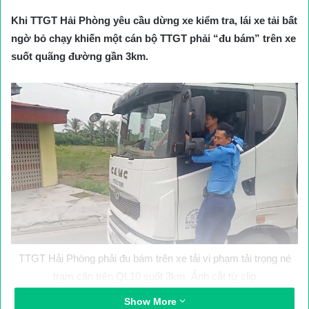
Khi TTGT Hải Phòng yêu cầu dừng xe kiểm tra, lái xe tải bất
ngờ bỏ chạy khiến một cán bộ TTGT phải “đu bám” trên xe
suốt quãng đường gần 3km.
TTGT Hải Phòng phải đu bám trên xe tải vi phạm tải trọng né
trạm cân trên QL10 suốt 3km. Ảnh cắt từ clip
Show More
Tối 26/8, trao đổi với PV Báo Giao thông, ông Hoàng Tiến Nam,