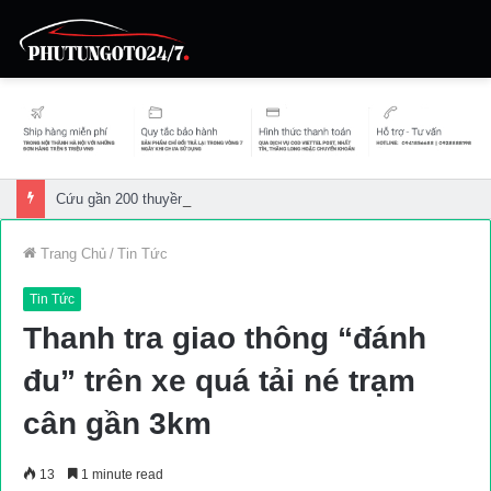
Cứu gần 200 thuyền viên gặp sự cố trên biển
Trang Chủ
/
Tin Tức
Tin Tức
Thanh tra giao thông “đánh
đu” trên xe quá tải né trạm
cân gần 3km
13
1 minute read