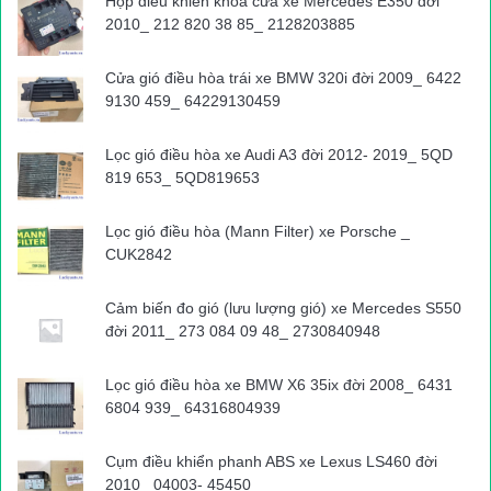
Hộp điều khiển khóa cửa xe Mercedes E350 đời
2010_ 212 820 38 85_ 2128203885
Cửa gió điều hòa trái xe BMW 320i đời 2009_ 6422
9130 459_ 64229130459
Lọc gió điều hòa xe Audi A3 đời 2012- 2019_ 5QD
819 653_ 5QD819653
Lọc gió điều hòa (Mann Filter) xe Porsche _
CUK2842
Cảm biến đo gió (lưu lượng gió) xe Mercedes S550
đời 2011_ 273 084 09 48_ 2730840948
Lọc gió điều hòa xe BMW X6 35ix đời 2008_ 6431
6804 939_ 64316804939
Cụm điều khiển phanh ABS xe Lexus LS460 đời
2010_ 04003- 45450