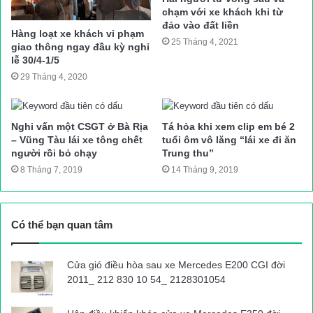
chiếc xe này.
chạm với xe khách khi từ
đảo vào đất liền
Hàng loạt xe khách vi phạm
25 Tháng 4, 2021
Quá trình kiểm tra tải trọng phương tiện cho thấy xe chở quá tải
giao thông ngay đầu kỳ nghỉ
lễ 30/4-1/5
trọng 88,9% và quá tải cầu đường 53,5%.
29 Tháng 4, 2020
Ngay sau đó, tổ công tác TTGT TP Hải Phòng đã lập biên bản,
đồng thời tạm giữ chiếc xe vi phạm để tiếp tục xử lý.
Nghi vấn một CSGT ở Bà Rịa
Tá hỏa khi xem clip em bé 2
– Vũng Tàu lái xe tông chết
tuổi ôm vô lăng “lái xe đi ăn
“Hiện TTGT TP Hải Phòng đang hoàn thiện báo cáo gửi Sở
người rồi bỏ chạy
Trung thu”
GTVT Hải Phòng và các cơ quan liên quan để xử lý vụ việc
8 Tháng 7, 2019
14 Tháng 9, 2019
này”, ông Nam thông tin thêm.
Việt Hòa
Nguồn bài viết:
ATGT.VN
Có thể bạn quan tâm
Cửa gió điều hòa sau xe Mercedes E200 CGI đời
tai nạn giao thông
Tin tuc trong ngay
2011_ 212 830 10 54_ 2128301054