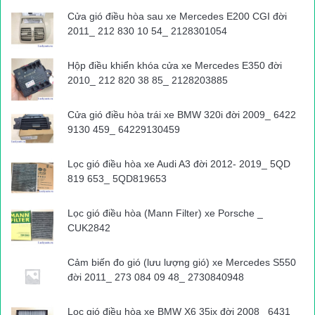
Cửa gió điều hòa sau xe Mercedes E200 CGI đời
2011_ 212 830 10 54_ 2128301054
Hộp điều khiển khóa cửa xe Mercedes E350 đời
2010_ 212 820 38 85_ 2128203885
Cửa gió điều hòa trái xe BMW 320i đời 2009_ 6422
9130 459_ 64229130459
Lọc gió điều hòa xe Audi A3 đời 2012- 2019_ 5QD
819 653_ 5QD819653
Lọc gió điều hòa (Mann Filter) xe Porsche _
CUK2842
Cảm biến đo gió (lưu lượng gió) xe Mercedes S550
đời 2011_ 273 084 09 48_ 2730840948
Lọc gió điều hòa xe BMW X6 35ix đời 2008_ 6431