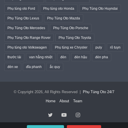
Phụ tùng oto Ford
Phụ tùng oto Honda
Phụ Tùng Oto Huyndai
Phụ Tùng Oto Lexus
Phụ Tùng Oto Mazda
Phụ Tùng Oto Mercedes
Phụ Tùng Oto Porsche
Phụ Tùng Oto Range Rover
Phụ Tùng Oto Toyota
Phụ tùng oto Volkswagen
Phụ tùng xe Chrysler
puly
rô tuyn
thước lái
van hằng nhiệt
đèn
đèn hậu
đèn pha
đèn xe
đĩa phanh
ắc quy
© Copyright 2026, All Rights Reserved |
Phụ Tùng Oto 24/7
Home
About
Team
Twitter
YouTube
Instagram