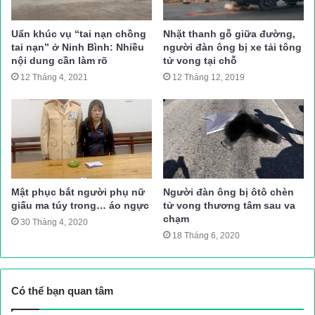
là xe của ông Tấn vừa mua.
Phúc Tuấn
Uẩn khúc vụ “tai nạn chồng
Nhặt thanh gỗ giữa đường,
Nguồn bài viết:
ATGT.VN
tai nạn” ở Ninh Bình: Nhiều
người đàn ông bị xe tải tông
nội dung cần làm rõ
tử vong tại chỗ
12 Tháng 4, 2021
12 Tháng 12, 2019
Tin tức mới nhất
Vụ 39 người chết tại Anh
Mật phục bắt người phụ nữ
Người đàn ông bị ôtô chèn
giấu ma túy trong… áo ngực
tử vong thương tâm sau va
chạm
30 Tháng 4, 2020
18 Tháng 6, 2020
Có thể bạn quan tâm