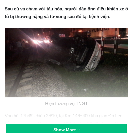
Sau cú va chạm với tàu hỏa, người đàn ông điều khiển xe ô
tô bị thương nặng và tử vong sau đó tại bệnh viện.
Hiện trường vụ TNGT
Vào hồi 17h49′ chiều 29/10, tại Km 149+400 khu gian Đò Lèn –
Bỉm Sơn (Thanh Hóa), xe ô tô BKS 36A – 449.25 do ông Bùi
Show More
Ngọc Tấn (SN 1963, trú tại Tiểu khu 6 – Thị trấn Hà Trung,