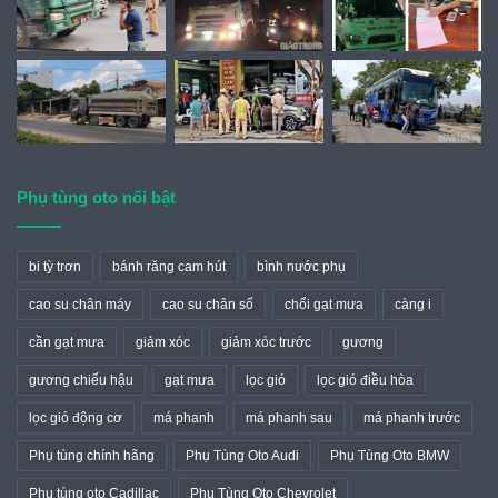
Phụ tùng oto nổi bật
bi tỳ trơn
bánh răng cam hút
bình nước phụ
cao su chân máy
cao su chân số
chổi gạt mưa
càng i
cần gạt mưa
giảm xóc
giảm xóc trước
gương
gương chiếu hậu
gạt mưa
lọc gió
lọc gió điều hòa
lọc gió động cơ
má phanh
má phanh sau
má phanh trước
Phụ tùng chính hãng
Phụ Tùng Oto Audi
Phụ Tùng Oto BMW
Phụ tùng oto Cadillac
Phụ Tùng Oto Chevrolet