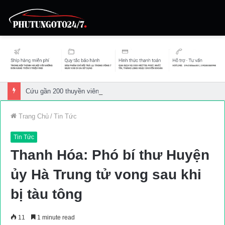
Cứu gần 200 thuyền viên gặp sự cố trên biển
Trang Chủ
/
Tin Tức
Tin Tức
Thanh Hóa: Phó bí thư Huyện
ủy Hà Trung tử vong sau khi
bị tàu tông
11
1 minute read