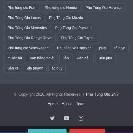
Phụ tùng oto Ford
Phụ tùng oto Honda
Phụ Tùng Oto Huyndai
Phụ Tùng Oto Lexus
Phụ Tùng Oto Mazda
Phụ Tùng Oto Mercedes
Phụ Tùng Oto Porsche
Phụ Tùng Oto Range Rover
Phụ Tùng Oto Toyota
Phụ tùng oto Volkswagen
Phụ tùng xe Chrysler
puly
rô tuyn
thước lái
van hằng nhiệt
đèn
đèn hậu
đèn pha
đèn xe
đĩa phanh
ắc quy
© Copyright 2026, All Rights Reserved |
Phụ Tùng Oto 24/7
Home
About
Team
Twitter
YouTube
Instagram