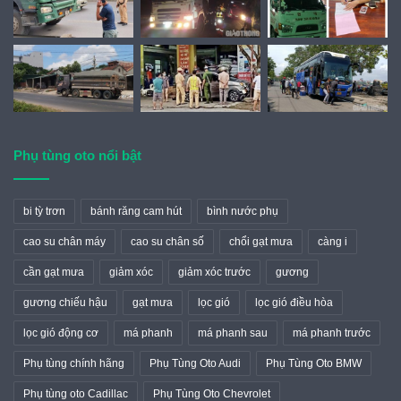
Phụ tùng oto nổi bật
bi tỳ trơn
bánh răng cam hút
bình nước phụ
cao su chân máy
cao su chân số
chổi gạt mưa
càng i
cần gạt mưa
giảm xóc
giảm xóc trước
gương
gương chiếu hậu
gạt mưa
lọc gió
lọc gió điều hòa
lọc gió động cơ
má phanh
má phanh sau
má phanh trước
Phụ tùng chính hãng
Phụ Tùng Oto Audi
Phụ Tùng Oto BMW
Phụ tùng oto Cadillac
Phụ Tùng Oto Chevrolet