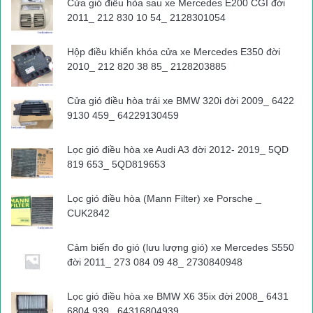
Cửa gió điều hòa sau xe Mercedes E200 CGI đời
2011_ 212 830 10 54_ 2128301054
Hộp điều khiển khóa cửa xe Mercedes E350 đời
2010_ 212 820 38 85_ 2128203885
Cửa gió điều hòa trái xe BMW 320i đời 2009_ 6422
9130 459_ 64229130459
Lọc gió điều hòa xe Audi A3 đời 2012- 2019_ 5QD
819 653_ 5QD819653
Lọc gió điều hòa (Mann Filter) xe Porsche _
CUK2842
Cảm biến đo gió (lưu lượng gió) xe Mercedes S550
đời 2011_ 273 084 09 48_ 2730840948
Lọc gió điều hòa xe BMW X6 35ix đời 2008_ 6431
6804 939_ 64316804939