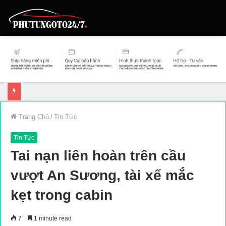
Trang Chủ
/
Tin Tức
Tin Tức
Tai nạn liên hoàn trên cầu
vượt An Sương, tài xế mắc
kẹt trong cabin
7
1 minute read