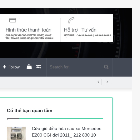
View
Random
Search
Follow
your
Article
for
shopping
Có thể bạn quan tâm
cart
Cửa gió điều hòa sau xe Mercedes
E200 CGI đời 2011_ 212 830 10