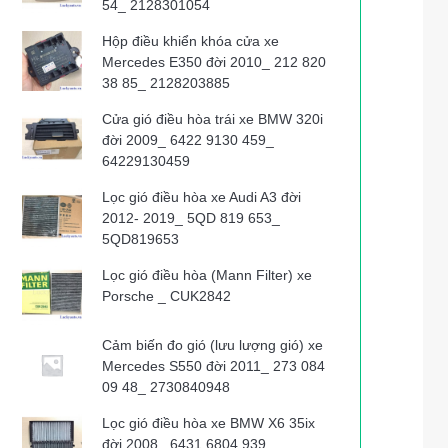
54_ 2128301054
Hộp điều khiển khóa cửa xe
Mercedes E350 đời 2010_ 212 820
38 85_ 2128203885
Cửa gió điều hòa trái xe BMW 320i
đời 2009_ 6422 9130 459_
64229130459
Lọc gió điều hòa xe Audi A3 đời
2012- 2019_ 5QD 819 653_
5QD819653
Lọc gió điều hòa (Mann Filter) xe
Porsche _ CUK2842
Cảm biến đo gió (lưu lượng gió) xe
Mercedes S550 đời 2011_ 273 084
09 48_ 2730840948
Lọc gió điều hòa xe BMW X6 35ix
đời 2008_ 6431 6804 939_