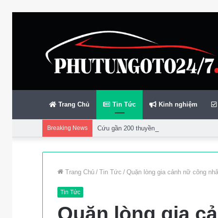
Trang Chủ
Tin Tức
Kinh nghiệm
Breaking News
Cứu gần 200 thuyền viên gặp sự cố trên bi
Trang Chủ
/
Tin Tức
/
Quặn lòng gia cảnh nữ công nh
Tin Tức
Quặn lòng gia c