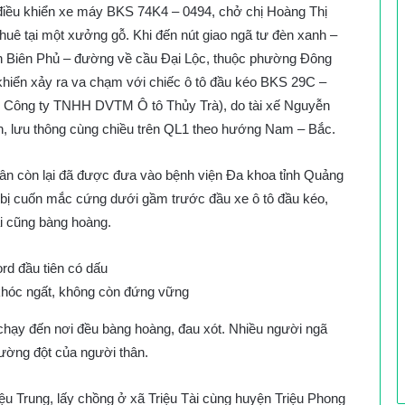
điều khiển xe máy BKS 74K4 – 0494, chở chị Hoàng Thị
huê tại một xưởng gỗ. Khi đến nút giao ngã tư đèn xanh –
n Biên Phủ – đường về cầu Đại Lộc, thuộc phường Đông
hiển xảy ra va chạm với chiếc ô tô đầu kéo BKS 29C –
 Công ty TNHH DVTM Ô tô Thủy Trà), do tài xế Nguyễn
hiển, lưu thông cùng chiều trên QL1 theo hướng Nam – Bắc.
ân còn lại đã được đưa vào bệnh viện Đa khoa tỉnh Quảng
y bị cuốn mắc cứng dưới gầm trước đầu xe ô tô đầu kéo,
i cũng bàng hoàng.
khóc ngất, không còn đứng vững
chạy đến nơi đều bàng hoàng, đau xót. Nhiều người ngã
ường đột của người thân.
u Trung, lấy chồng ở xã Triệu Tài cùng huyện Triệu Phong