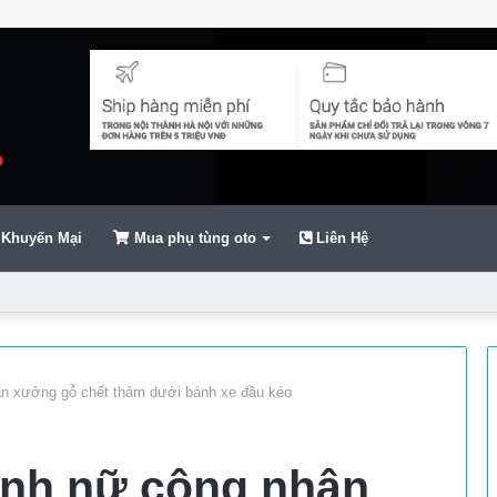
Khuyến Mại
Mua phụ tùng oto
Liên Hệ
ển
ân xưởng gỗ chết thảm dưới bánh xe đầu kéo
ảnh nữ công nhân