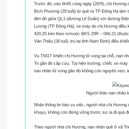
Trước đó, vào 6h45 cùng ngày (26/9), chị Hương 
Bích Phượng (39 tuổi) từ quê ra TP Đông Hà làm t
đèn đỏ giữa QL1 (đường Lê Duẩn) với đường Điệ
Lương (TP Đông Hà), xe máy do chị Hương điều k
420.25 kéo theo rơmoóc BKS 29R – 066.21 (thuộc
Văn Thiệu (30 tuổi, trú tại tỉnh Nam Định) điều k
Vụ TNGT khiến chị Hương tử vong tại chỗ, nạn nh
Trị gần đó cấp cứu. Tại hiện trường, chiếc xe má
nạn nhân tử vong gần đó không còn nguyên vẹn, a
Người thân nạn nhân 
Nhận thông tin báo vụ việc, người nhà chị Hương 
khuỵu, không còn đứng vững trước sự ra đi quá đ
Theo người nhà chị Hương, nạn nhân quê ở xã Triệ