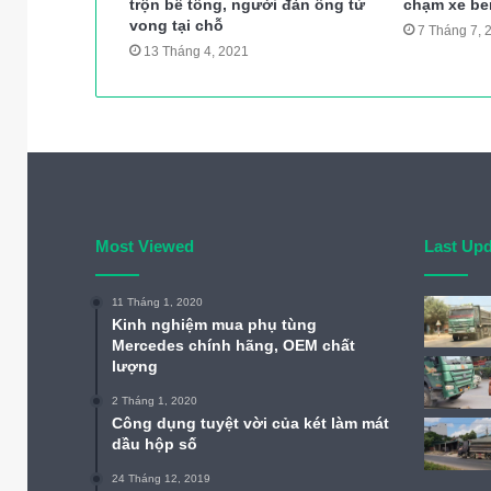
trộn bê tông, người đàn ông tử
chạm xe b
vong tại chỗ
7 Tháng 7, 
13 Tháng 4, 2021
Most Viewed
Last Up
11 Tháng 1, 2020
Kinh nghiệm mua phụ tùng
Mercedes chính hãng, OEM chất
lượng
2 Tháng 1, 2020
Công dụng tuyệt vời của két làm mát
dầu hộp số
24 Tháng 12, 2019