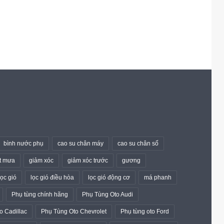
bình nước phụ
cao su chân máy
cao su chân số
t mưa
giảm xóc
giảm xóc trước
gương
lọc gió
lọc gió điều hòa
lọc gió động cơ
má phanh
Phụ tùng chính hãng
Phụ Tùng Oto Audi
o Cadillac
Phụ Tùng Oto Chevrolet
Phụ tùng oto Ford