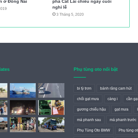
en ở Đồng Nai
phà Cát Lái chiều ngày cuối
nghỉ lễ
2019
3 Tháng 5, 2020
dates
Phụ tùng oto nổi bật
bi tỳ trơn
bánh răng cam hút
chổi gạt mưa
càng i
cần gạ
gương chiếu hậu
gạt mưa
má phanh sau
má phanh trước
Phụ Tùng Oto BMW
Phụ tùng ot