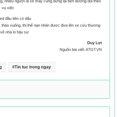
 nhiều người đi xe máy cũng dừng lại bên đường dõi theo
vụ việc
 tháo xuống, thi thể nạn nhân được đưa lên xe cứu thương
về nhà lo hậu sự
Duy Lợi
Nguồn bài viết:
ATGT.VN
g
Tin tuc trong ngay