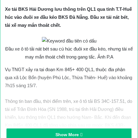
Xe tải BKS Hải Dương lưu thông trên QL1 qua tỉnh T.T-Huế
húc vào đuôi xe đầu kéo BKS Đà Nẵng. Đầu xe tải nát bét,
tài xế may mắn thoát chết.
Đầu xe ô tô tải nát bét sau cú húc đuôi xe đầu kéo, nhưng tài xế
may mắn thoát chết trong gang tấc. Ảnh P.A
Vụ TNGT xảy ra tại đoạn Km 845+ 400 QL1, thuộc địa phận
qua xã Lộc Bổn (huyện Phú Lộc, Thừa Thiên- Huế) vào khoảng
7h15 sáng 15/7.
Thông tin ban đầu, thời điểm trên, xe ô tô tải BS 34C-157.51, do
tài xế Trần Đình Hòa (SN 1988, trú tại tỉnh Hải Dương) điều
khiển, lưu thông trên QL1 theo hướng Nam- Bắc. Khi đến đoạn
Km 845+ 400 QL1 đã tông vào phía sau rơ moóc BKS 43R-
001.52 của xe ô tô đầu kéo BKS 43C-170.45, do tài xế Vũ Anh
Show More