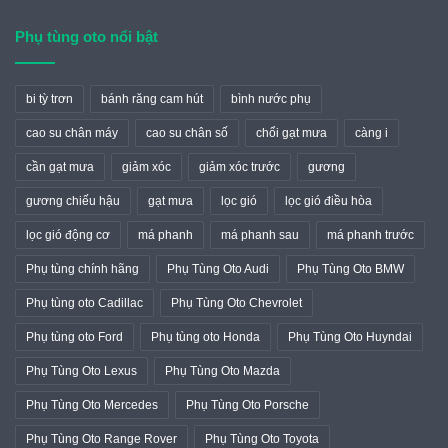
Phụ tùng oto nổi bật
bi tỳ trơn
bánh răng cam hút
bình nước phụ
cao su chân máy
cao su chân số
chổi gạt mưa
càng i
cần gạt mưa
giảm xóc
giảm xóc trước
gương
gương chiếu hậu
gạt mưa
lọc gió
lọc gió điều hòa
lọc gió động cơ
má phanh
má phanh sau
má phanh trước
Phụ tùng chính hãng
Phụ Tùng Oto Audi
Phụ Tùng Oto BMW
Phụ tùng oto Cadillac
Phụ Tùng Oto Chevrolet
Phụ tùng oto Ford
Phụ tùng oto Honda
Phụ Tùng Oto Huyndai
Phụ Tùng Oto Lexus
Phụ Tùng Oto Mazda
Phụ Tùng Oto Mercedes
Phụ Tùng Oto Porsche
Phụ Tùng Oto Range Rover
Phụ Tùng Oto Toyota