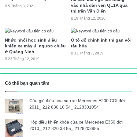
Nguyên nhân vụ tai nạn đang được cơ quan chức năng điều
vào nhà dân ven QL1A qua
5 Tháng 3, 2021
tra, làm rõ.
thị trấn Văn Điển
Duy Lợi
19 Tháng 12, 2020
Nguồn bài viết:
ATGT.VN
Nhức nhối học sinh điều
Ô tô đỗ chình ình thi gan với
tai nạn giao thông
Tin tức giao thông
khiển xe máy đi ngược chiều
tàu hỏa
ở Quảng Ninh
31 Tháng 7, 2019
23 Tháng 12, 2019
Có thể bạn quan tâm
Cửa gió điều hòa sau xe Mercedes E200 CGI đời
2011_ 212 830 10 54_ 2128301054
Hộp điều khiển khóa cửa xe Mercedes E350 đời
2010_ 212 820 38 85_ 2128203885