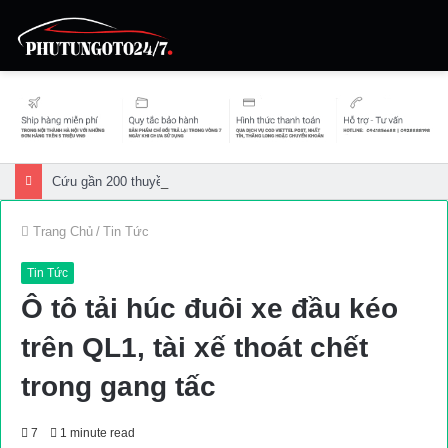
Cứu gần 200 thuyền viên gặp sự cố trên biển
Trang Chủ
/
Tin Tức
Tin Tức
Ô tô tải húc đuôi xe đầu kéo
trên QL1, tài xế thoát chết
trong gang tấc
7
1 minute read