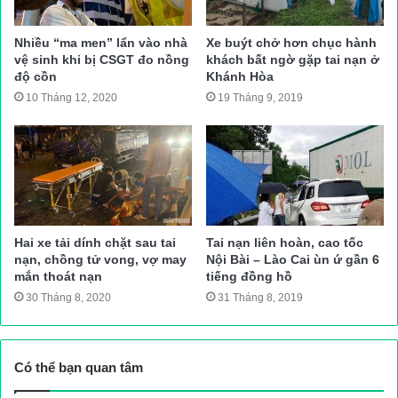
hiện trường, điều tiết giao thông, điều tra nguyên nhân vụ tai
nạn.
Nhiều “ma men” lẩn vào nhà
Xe buýt chở hơn chục hành
Thanh Hà (TH)
vệ sinh khi bị CSGT đo nồng
khách bất ngờ gặp tai nạn ở
độ cồn
Khánh Hòa
Nguồn bài viết:
ATGT.VN
10 Tháng 12, 2020
19 Tháng 9, 2019
tai nạn giao thông
Tin tức 24h
Hai xe tải dính chặt sau tai
Tai nạn liên hoàn, cao tốc
nạn, chồng tử vong, vợ may
Nội Bài – Lào Cai ùn ứ gần 6
mắn thoát nạn
tiếng đồng hồ
30 Tháng 8, 2020
31 Tháng 8, 2019
Có thể bạn quan tâm