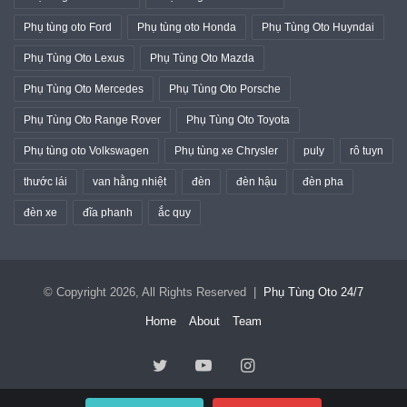
Phụ tùng oto Ford
Phụ tùng oto Honda
Phụ Tùng Oto Huyndai
Phụ Tùng Oto Lexus
Phụ Tùng Oto Mazda
Phụ Tùng Oto Mercedes
Phụ Tùng Oto Porsche
Phụ Tùng Oto Range Rover
Phụ Tùng Oto Toyota
Phụ tùng oto Volkswagen
Phụ tùng xe Chrysler
puly
rô tuyn
thước lái
van hằng nhiệt
đèn
đèn hậu
đèn pha
đèn xe
đĩa phanh
ắc quy
© Copyright 2026, All Rights Reserved |
Phụ Tùng Oto 24/7
Home
About
Team
Twitter
YouTube
Instagram