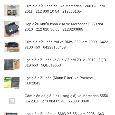
Cửa gió điều hòa sau xe Mercedes E200 CGI đời
2011_ 212 830 10 54_ 2128301054
Hộp điều khiển khóa cửa xe Mercedes E350 đời
2010_ 212 820 38 85_ 2128203885
Cửa gió điều hòa trái xe BMW 320i đời 2009_ 6422
9130 459_ 64229130459
Lọc gió điều hòa xe Audi A3 đời 2012- 2019_ 5QD
819 653_ 5QD819653
Lọc gió điều hòa (Mann Filter) xe Porsche _
CUK2842
Cảm biến đo gió (lưu lượng gió) xe Mercedes S550
đời 2011_ 273 084 09 48_ 2730840948
Lọc gió điều hòa xe BMW X6 35ix đời 2008_ 6431