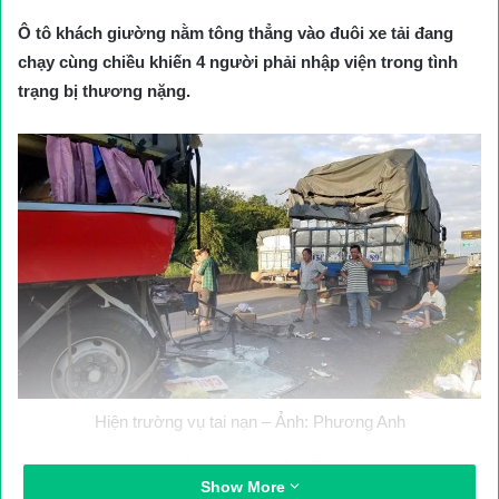
Ô tô khách giường nằm tông thẳng vào đuôi xe tải đang
chạy cùng chiều khiến 4 người phải nhập viện trong tình
trạng bị thương nặng.
Hiện trường vụ tai nạn – Ảnh: Phương Anh
Vụ tai nạn giao thông xảy ra vào khoảng 5h30 sáng nay (ngày
Show More
13/10), tại Km1829 trên QL1A, đoạn qua xã Bàu Hàm 2, huyện