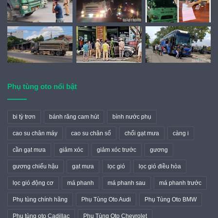
Phụ tùng oto nổi bật
bi tỳ trơn
bánh răng cam hút
bình nước phụ
cao su chân máy
cao su chân số
chổi gạt mưa
càng i
cần gạt mưa
giảm xóc
giảm xóc trước
gương
gương chiếu hậu
gạt mưa
lọc gió
lọc gió điều hòa
lọc gió động cơ
má phanh
má phanh sau
má phanh trước
Phụ tùng chính hãng
Phụ Tùng Oto Audi
Phụ Tùng Oto BMW
Phụ tùng oto Cadillac
Phụ Tùng Oto Chevrolet