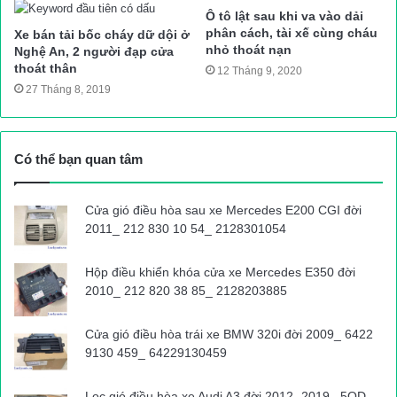
Ô tô lật sau khi va vào dải
phân cách, tài xế cùng cháu
Xe bán tải bốc cháy dữ dội ở
nhỏ thoát nạn
Nghệ An, 2 người đạp cửa
thoát thân
12 Tháng 9, 2020
27 Tháng 8, 2019
Có thể bạn quan tâm
Cửa gió điều hòa sau xe Mercedes E200 CGI đời
2011_ 212 830 10 54_ 2128301054
Hộp điều khiển khóa cửa xe Mercedes E350 đời
2010_ 212 820 38 85_ 2128203885
Cửa gió điều hòa trái xe BMW 320i đời 2009_ 6422
9130 459_ 64229130459
Lọc gió điều hòa xe Audi A3 đời 2012- 2019_ 5QD