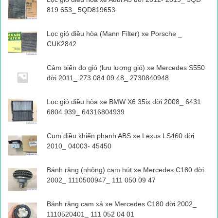
819 653_ 5QD819653
Lọc gió điều hòa (Mann Filter) xe Porsche _
CUK2842
Cảm biến đo gió (lưu lượng gió) xe Mercedes S550
đời 2011_ 273 084 09 48_ 2730840948
Lọc gió điều hòa xe BMW X6 35ix đời 2008_ 6431
6804 939_ 64316804939
Cụm điều khiển phanh ABS xe Lexus LS460 đời
2010_ 04003- 45450
Bánh răng (nhông) cam hút xe Mercedes C180 đời
2002_ 1110500947_ 111 050 09 47
Bánh răng cam xả xe Mercedes C180 đời 2002_
1110520401_ 111 052 04 01