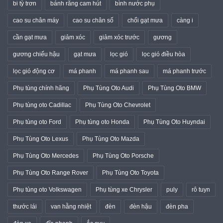
bi tỳ trơn
bánh răng cam hút
bình nước phụ
cao su chân máy
cao su chân số
chổi gạt mưa
càng i
cần gạt mưa
giảm xóc
giảm xóc trước
gương
gương chiếu hậu
gạt mưa
lọc gió
lọc gió điều hòa
lọc gió động cơ
má phanh
má phanh sau
má phanh trước
Phụ tùng chính hãng
Phụ Tùng Oto Audi
Phụ Tùng Oto BMW
Phụ tùng oto Cadillac
Phụ Tùng Oto Chevrolet
Phụ tùng oto Ford
Phụ tùng oto Honda
Phụ Tùng Oto Huyndai
Phụ Tùng Oto Lexus
Phụ Tùng Oto Mazda
Phụ Tùng Oto Mercedes
Phụ Tùng Oto Porsche
Phụ Tùng Oto Range Rover
Phụ Tùng Oto Toyota
Phụ tùng oto Volkswagen
Phụ tùng xe Chrysler
puly
rô tuyn
thước lái
van hằng nhiệt
đèn
đèn hậu
đèn pha