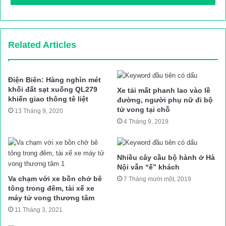
Thanh Hóa) điều khiển phía sau chở theo 1 người.
Vụ tai nạn khiến người ngồi sau xe máy (chưa rõ danh tính)
văng ra ngoài bị thương, được người dân đưa tới bệnh viện cấp
Related Articles
cứu ngay sau đó; anh Th. cùng phương tiện bị xe container
cuốn vào gầm rồi lao xuống vệ đường, nạn nhân tử vong tại
Điện Biên: Hàng nghìn mét
chỗ.
khối đất sạt xuống QL279
Xe tải mất phanh lao vào lề
khiến giao thông tê liệt
đường, người phụ nữ đi bộ
Nhận được tin báo, Cảnh sát Phòng cháy chữa cháy và cứu hộ
tử vong tại chỗ
13 Tháng 9, 2020
cứu nạn Công an tỉnh Thanh Hóa đã điều động 1 xe cứu hộ cứu
4 Tháng 9, 2019
nạn cùng 10 chiến sĩ nhanh chóng đến hiện trường tổ chức cứu
nạn đưa người mắc kẹt ra ngoài. Nguyên nhân vụ tai nạn đang
Nhiều cây cầu bộ hành ở Hà
được các lực lượng chức năng điều tra, làm rõ.
Nội vẫn “ế” khách
Thanh Hà (TH)
Va chạm với xe bồn chở bê
7 Tháng mười một, 2019
Nguồn bài viết:
ATGT.VN
tông trong đêm, tài xế xe
máy tử vong thương tâm
11 Tháng 3, 2021
tai nạn giao thông
Tin tức 24h