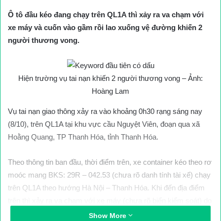
Ô tô đầu kéo đang chạy trên QL1A thì xảy ra va chạm với
xe máy và cuốn vào gầm rồi lao xuống vệ đường khiến 2
người thương vong.
Hiện trường vụ tai nạn khiến 2 người thương vong – Ảnh:
Hoàng Lam
Vụ tai nạn giao thông xảy ra vào khoảng 0h30 rạng sáng nay
(8/10), trên QL1A tại khu vực cầu Nguyệt Viên, đoạn qua xã
Hoằng Quang, TP Thanh Hóa, tỉnh Thanh Hóa.
Theo thông tin ban đầu, thời điểm trên, xe container kéo theo rơ
moóc mang BKS: 29R – 042.53 (chưa rõ danh tính tài xế) chạy
trên QL1A theo hướng Hà Nội – Thanh Hóa. Khi đến địa điểm
trên thì xảy ra va chạm với xe máy (chưa rõ biển kiểm soát) do
anh N.C.Th. (SN 1988, trú tại Phố Môi, xã Quảng Tâm. TP
Show More