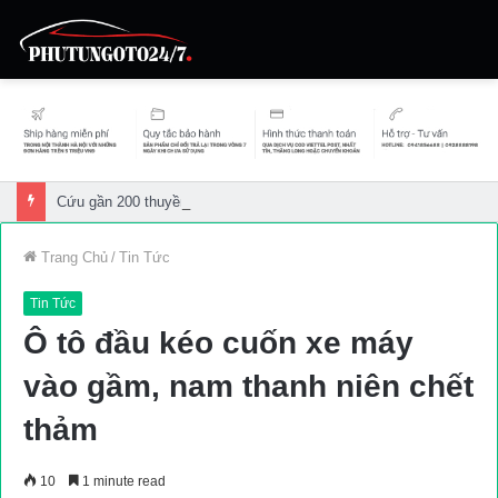
Cứu gần 200 thuyền viên gặp sự cố trên biển
Trang Chủ
/
Tin Tức
Tin Tức
Ô tô đầu kéo cuốn xe máy
vào gầm, nam thanh niên chết
thảm
10
1 minute read