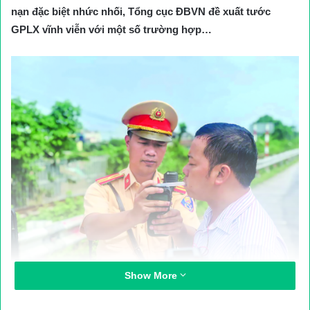
nạn đặc biệt nhức nhối, Tổng cục ĐBVN đề xuất tước
GPLX vĩnh viễn với một số trường hợp…
Show More
Đội CSGT số 8, Hà Nội kiểm tra nồng độ cồn người điều khiển
phương tiện trên tuyến QL1 cũ qua địa bàn huyện Phú Xuyên.