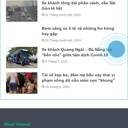
Xe khách tông dải phân cách, cầu Sài
Thạch nói.
Gòn tê liệt
11 Tháng mười một, 2020
GS. TS. Từ Sỹ Sùa, Giảng viên cao cấp trường Đại học GTVT
Hà Nội cho rằng, các cơ quan chức năng hãy thực hiện ngay
Bơm xăng xe ô tô và những hư hỏng
theo đúng tinh thần chỉ đạo của Chính phủ là xử lý nghiêm, sửa
hay gặp
luật để phạt nặng, tước bằng lái vĩnh viễn với người vi phạm.
15 Tháng mười một, 2019
Tuy nhiên, ông Sùa cho rằng, việc xem xét tước vĩnh viễn
Xe khách Quảng Ngãi – Đà Nẵng lập
“bến cóc” giữa tâm dịch Covid-19
quyền sử dụng GPLX đối với lái xe thực hiện các hành vi vi
6 Tháng 5, 2021
phạm quy định về sử dụng rượu, bia, ma túy khi điều khiển
phương tiện trong lĩnh vực ATGT cũng chưa phải là giải pháp
Tài xế kẹp ba, đâm mẹ bầu sảy thai vi
căn cơ, triệt để, vì “phần gốc” của vấn đề là công tác đào tạo,
phạm nồng độ cồn mức cực “khủng”
sát hạch cấp GPLX, cấp phép cho các doanh nghiệp vận tải,
15 Tháng 6, 2020
kiểm định phương tiện vận tải, công tác hậu kiểm.
Có lo tài xế sử dụng GPLX giả?
“
Most Viewed