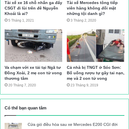
Tài xế xe 16 chỗ nhấn ga đẩy
Tài xế Mercedes tông tiếp
hiện say xỉn, không chấp hành kiểm tra nồng độ cồn. Với hành
CSGT đi lùi trên đê Nguyễn
viên hàng không đối mặt
Khoái là ai?
những tội danh gì?
vi chống đối, tổ công tác đã lập biên bản và xử phạt 17 triệu
5 Tháng 1, 2021
3 Tháng 2, 2020
đồng và tước GPLX 5 tháng.
Trên đây chỉ là hai trong số hàng nghìn vụ vi phạm nồng độ cồn
lực lượng chức năng xử lý thời gian qua. Nhiều ý kiến cho
rằng, pháp luật hiện hành quy định chế tài đối với người sử
dụng rượu bia, ma túy khi lái xe vẫn được xem là chưa đủ
mạnh. Theo Nghị định 46/2016 thì người đi xe ô tô có nồng độ
Va chạm với xe tải tại Ngã tư
Cả nhà bị TNGT ở Sóc Sơn:
Đồng Xoài, 2 mẹ con tử vong
Bố uống rượu tự gây tai nạn,
cồn trong máu vượt quá mức cho phép bị phạt cao nhất là từ
thương tâm
mẹ và 2 con tử vong
16 – 18 triệu đồng. Hình thức xử phạt bổ sung là tước bằng lái 4
20 Tháng 7, 2020
23 Tháng 9, 2019
– 6 tháng. Người đi xe máy có nồng độ cồn trong máu vượt quá
mức cho phép thì bị phạt cao nhất là 4 triệu đồng, tước quyền
sử dụng GPLX từ 3 – 5 tháng.
Có thể bạn quan tâm
Điều này có nghĩa là tài xế vi phạm vẫn có cơ hội lái xe, dễ dẫn
Cửa gió điều hòa sau xe Mercedes E200 CGI đời
đến nhiều vụ tai nạn giao thông (TNGT) thảm khốc. Dư luận