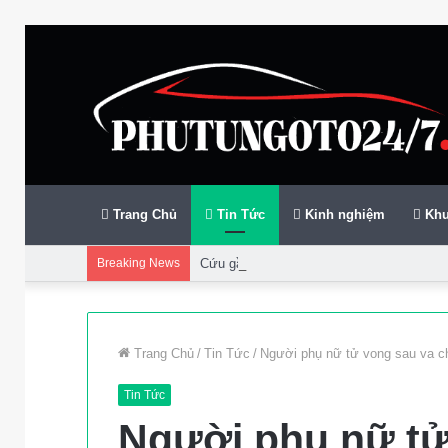
Trang Chủ
Tin Tức
Kinh nghiệm
Khu
Breaking News
Cứu gần 200 thuyền viên gặp sự cố trên bi
Trang Chủ
/
Tin Tức
/
Người phụ nữ tử vong sau va 
Tin Tức
Người phụ nữ tử