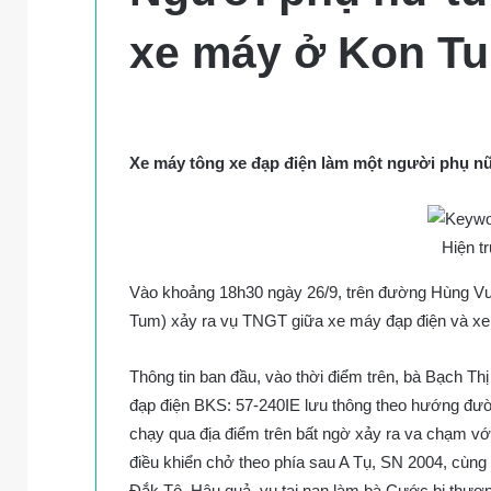
xe máy ở Kon T
Xe máy tông xe đạp điện làm một người phụ nữ
Hiện t
Vào khoảng 18h30 ngày 26/9, trên đường Hùng Vươ
Tum) xảy ra vụ TNGT giữa xe máy đạp điện và xe 
Thông tin ban đầu, vào thời điểm trên, bà Bạch Thị
đạp điện BKS: 57-240IE lưu thông theo hướng 
chạy qua địa điểm trên bất ngờ xảy ra va chạm v
điều khiển chở theo phía sau A Tụ, SN 2004, cùng
Đắk Tô. Hậu quả, vụ tai nạn làm bà Cước bị thươ