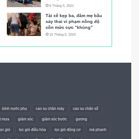
6 Tháng 5, 2021
Tài xế kẹp ba, đâm mẹ bầu
sảy thai vi phạm nồng độ
cồn mức cực “khủng”
15 Tháng 6, 2020
bình nước phụ
cao su chân máy
cao su chân số
t mưa
giảm xóc
giảm xóc trước
gương
lọc gió
lọc gió điều hòa
lọc gió động cơ
má phanh