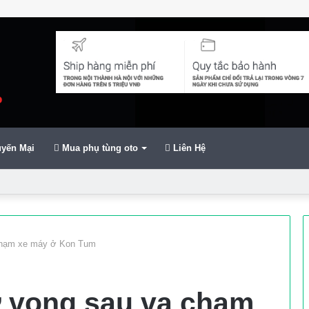
yến Mại
Mua phụ tùng oto
Liên Hệ
ển
chạm xe máy ở Kon Tum
 vong sau va chạm