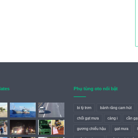
dates
Phụ tùng oto nổi bật
bi tỳ trơn
bánh răng cam hút
chổi gạt mưa
càng i
cần gạ
gương chiếu hậu
gạt mưa