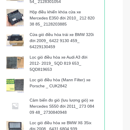
54_ 2128301054
Hộp điều khiển khóa cửa xe
Mercedes E350 đời 2010_ 212 820
38 85_ 2128203885
Cửa gió điều hòa trái xe BMW 320i
đời 2009_ 6422 9130 459_
64229130459
Lọc gió điều hòa xe Audi A3 đời
2012- 2019_ 5QD 819 653_
5QD819653
Lọc gió điều hòa (Mann Filter) xe
Porsche _ CUK2842
Cảm biến đo gió (lưu lượng gió) xe
Mercedes S550 đời 2011_ 273 084
09 48_ 2730840948
Lọc gió điều hòa xe BMW X6 35ix
đời 2008_ 6431 6804 939_