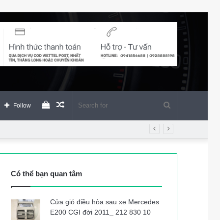
View
Random
Search
Follow
your
Article
for
shopping
Có thể bạn quan tâm
cart
Cửa gió điều hòa sau xe Mercedes
E200 CGI đời 2011_ 212 830 10