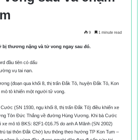
um
9
1 minute read
 bị thương nặng và tử vong ngay sau đó.
rường vụ tai nạn.
ng (đoạn qua khối 8, thị trấn Đắk Tô, huyện Đắk Tô, Kon
mô tô khiến một người tử vong.
 Cước (SN 1930, ngụ khối 8, thị trấn Đắk Tô) điều khiển xe
đường Tôn Đức Thắng về đường Hùng Vương. Khi bà Cước
ới xe mô tô BKS: 82F1-016.75 do anh A Mãnh (SN 2002)
 trú tại thôn Đắk Chờ) lưu thông theo hướng TP Kon Tum –
ng nặng ở vùng đầu, được người dân đưa đi cấp cứu tại