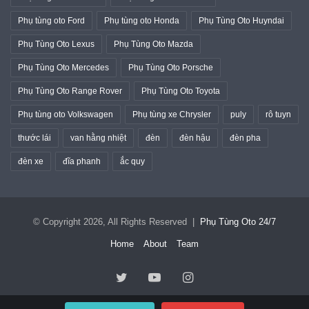
Phụ tùng oto Ford
Phụ tùng oto Honda
Phụ Tùng Oto Huyndai
Phụ Tùng Oto Lexus
Phụ Tùng Oto Mazda
Phụ Tùng Oto Mercedes
Phụ Tùng Oto Porsche
Phụ Tùng Oto Range Rover
Phụ Tùng Oto Toyota
Phụ tùng oto Volkswagen
Phụ tùng xe Chrysler
puly
rô tuyn
thước lái
van hằng nhiệt
đèn
đèn hậu
đèn pha
đèn xe
đĩa phanh
ắc quy
© Copyright 2026, All Rights Reserved |
Phụ Tùng Oto 24/7
Home
About
Team
Twitter
YouTube
Instagram