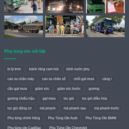
Phụ tùng oto nổi bật
bi tỳ trơn
bánh răng cam hút
bình nước phụ
cao su chân máy
cao su chân số
chổi gạt mưa
càng i
cần gạt mưa
giảm xóc
giảm xóc trước
gương
gương chiếu hậu
gạt mưa
lọc gió
lọc gió điều hòa
lọc gió động cơ
má phanh
má phanh sau
má phanh trước
Phụ tùng chính hãng
Phụ Tùng Oto Audi
Phụ Tùng Oto BMW
Phụ tùng oto Cadillac
Phụ Tùng Oto Chevrolet