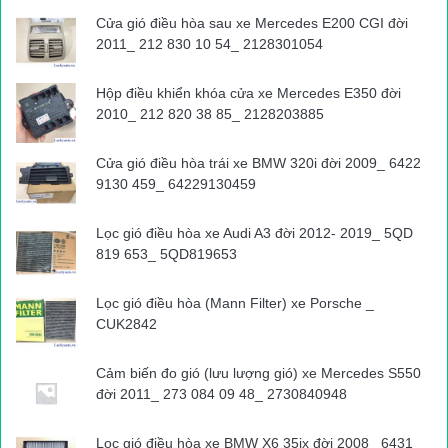
Cửa gió điều hòa sau xe Mercedes E200 CGI đời
2011_ 212 830 10 54_ 2128301054
Hộp điều khiển khóa cửa xe Mercedes E350 đời
2010_ 212 820 38 85_ 2128203885
Cửa gió điều hòa trái xe BMW 320i đời 2009_ 6422
9130 459_ 64229130459
Lọc gió điều hòa xe Audi A3 đời 2012- 2019_ 5QD
819 653_ 5QD819653
Lọc gió điều hòa (Mann Filter) xe Porsche _
CUK2842
Cảm biến đo gió (lưu lượng gió) xe Mercedes S550
đời 2011_ 273 084 09 48_ 2730840948
Lọc gió điều hòa xe BMW X6 35ix đời 2008_ 6431