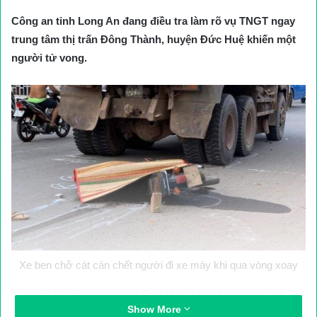
Công an tỉnh Long An đang điều tra làm rõ vụ TNGT ngay
trung tâm thị trấn Đông Thành, huyện Đức Huệ khiến một
người tử vong.
Xe ben chở cát cán chết người đi xe máy khi qua vòng xoay
Sáng 29/10, Công an huyện
Đức Huệ (Long An) cho biết, đang
Show More
điều tra làm rõ vụ TNGT ngay trung tâm thị trấn Đông Thành,