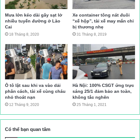
trường đi đến công an huyện trình diện.
Mưa lớn kéo dài gây sạt lở
Xe container tông nát đuôi
Nhận được tin báo, lực lượng CSGT đã đến hiện trường thu
nhiều tuyến đường ở Lào
“xế hộp”, tài xế may mắn chỉ
Cai
bị thương nhẹ
thập thông tin, chứng cứ và trích xuất camera an ninh để xác
18 Tháng 8, 2020
31 Tháng 8, 2019
định nguyên nhân.
Hải Đường
Nguồn bài viết:
ATGT.VN
39 người chết ở Anh mới nhất
Ô tô lật sau khi va vào dải
Hà Nội: 100% CSGT ứng trực
Tin tuc trong ngay
phân cách, tài xế cùng cháu
sáng 25/1 đảm bảo an toàn,
nhỏ thoát nạn
không tắc nghẽn
12 Tháng 9, 2020
25 Tháng 1, 2021
Có thể bạn quan tâm