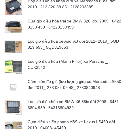
Hộp điều khiển khóa cửa xe Mercedes E350 đời
2010_ 212 820 38 85_ 2128203885
Cửa gió điều hòa trái xe BMW 320i đời 2009_ 6422
9130 459_ 64229130459
Lọc gió điều hòa xe Audi A3 đời 2012- 2019_ 5QD
819 653_ 5QD819653
Lọc gió điều hòa (Mann Filter) xe Porsche _
CUK2842
Cảm biến đo gió (lưu lượng gió) xe Mercedes S550
đời 2011_ 273 084 09 48_ 2730840948
Lọc gió điều hòa xe BMW X6 35ix đời 2008_ 6431
6804 939_ 64316804939
Cụm điều khiển phanh ABS xe Lexus LS460 đời
2010_ 04003- 45450