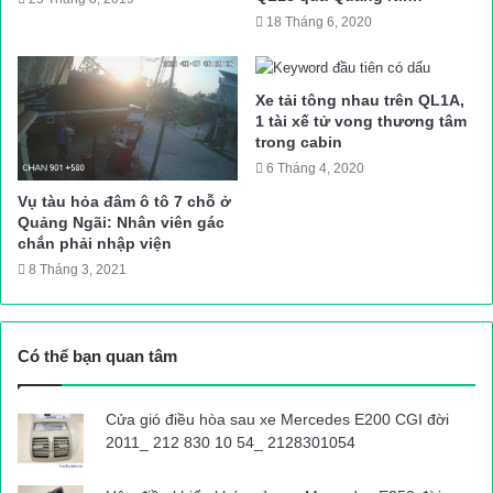
B40 tại khu vực nêu trên”, văn bản nêu rõ.
18 Tháng 6, 2020
Trước thực trạng trên, Công ty CP đường sắt Hà Thái đề nghị
Ủy ban ATGT Quốc gia, UBND TP. Hà Nội và chính quyền địa
Xe tải tông nhau trên QL1A,
1 tài xế tử vong thương tâm
phương chỉ đạo tổ chức xử lý, giải tỏa dứt điểm theo pháp luật,
trong cabin
đảm bảo kết cấu hạ tầng, ATGT đường sắt và an ninh trật tự.
6 Tháng 4, 2020
N.Khánh
Vụ tàu hỏa đâm ô tô 7 chỗ ở
Nguồn bài viết:
ATGT.VN
Quảng Ngãi: Nhân viên gác
chắn phải nhập viện
8 Tháng 3, 2021
tai nạn giao thông
Tin tuc trong ngay
Có thể bạn quan tâm
Cửa gió điều hòa sau xe Mercedes E200 CGI đời
2011_ 212 830 10 54_ 2128301054