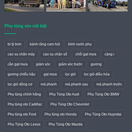
Phụ tùng oto nổi bật
bi tỳ trơn
bánh răng cam hút
bình nước phụ
cao su chân máy
cao su chân số
chổi gạt mưa
càng i
cần gạt mưa
giảm xóc
giảm xóc trước
gương
gương chiếu hậu
gạt mưa
lọc gió
lọc gió điều hòa
lọc gió động cơ
má phanh
má phanh sau
má phanh trước
Phụ tùng chính hãng
Phụ Tùng Oto Audi
Phụ Tùng Oto BMW
Phụ tùng oto Cadillac
Phụ Tùng Oto Chevrolet
Phụ tùng oto Ford
Phụ tùng oto Honda
Phụ Tùng Oto Huyndai
Phụ Tùng Oto Lexus
Phụ Tùng Oto Mazda