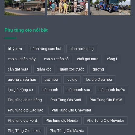
Phụ tùng oto nổi bật
bi tỳ trơn
bánh răng cam hút
bình nước phụ
cao su chân máy
cao su chân số
chổi gạt mưa
càng i
cần gạt mưa
giảm xóc
giảm xóc trước
gương
gương chiếu hậu
gạt mưa
lọc gió
lọc gió điều hòa
lọc gió động cơ
má phanh
má phanh sau
má phanh trước
Phụ tùng chính hãng
Phụ Tùng Oto Audi
Phụ Tùng Oto BMW
Phụ tùng oto Cadillac
Phụ Tùng Oto Chevrolet
Phụ tùng oto Ford
Phụ tùng oto Honda
Phụ Tùng Oto Huyndai
Phụ Tùng Oto Lexus
Phụ Tùng Oto Mazda