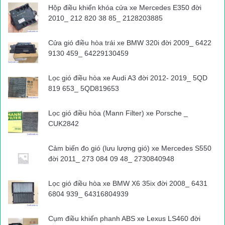
Hộp điều khiển khóa cửa xe Mercedes E350 đời
2010_ 212 820 38 85_ 2128203885
Tất cả những trường hợp trên đều gây bức xúc vì sự coi
thường tính mạng bản thân, ảnh hưởng đến người khác nếu tai
Cửa gió điều hòa trái xe BMW 320i đời 2009_ 6422
nạn xảy ra. Có người viết: “Chắc ông này muốn ăn gà cả con,
9130 459_ 64229130459
ăn xôi cả đĩa, ăn chuối cả nải đây mà”. Lại có người hài hước:
“Thần chết đang ngủ quên rồi”. Nhưng liệu mấy người được
Lọc gió điều hòa xe Audi A3 đời 2012- 2019_ 5QD
may mắn như vậy? Con số tai nạn đường sắt tháng 8/2019 là
819 653_ 5QD819653
một minh chứng, xảy ra 27 vụ thì đến 10 người chết, 21 người
Lọc gió điều hòa (Mann Filter) xe Porsche _
bị thương.
CUK2842
Kỳ Nam
Nguồn bài viết:
ATGT.VN
Cảm biến đo gió (lưu lượng gió) xe Mercedes S550
đời 2011_ 273 084 09 48_ 2730840948
tai nạn giao thông
Tin tuc trong ngay
Lọc gió điều hòa xe BMW X6 35ix đời 2008_ 6431
6804 939_ 64316804939
Cụm điều khiển phanh ABS xe Lexus LS460 đời