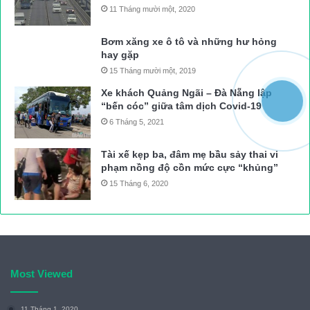
11 Tháng mười một, 2020
Bơm xăng xe ô tô và những hư hỏng
hay gặp
15 Tháng mười một, 2019
Xe khách Quảng Ngãi – Đà Nẵng lập
“bến cóc” giữa tâm dịch Covid-19
6 Tháng 5, 2021
Tài xế kẹp ba, đâm mẹ bầu sảy thai vi
phạm nồng độ cồn mức cực “khủng”
15 Tháng 6, 2020
Most Viewed
11 Tháng 1, 2020